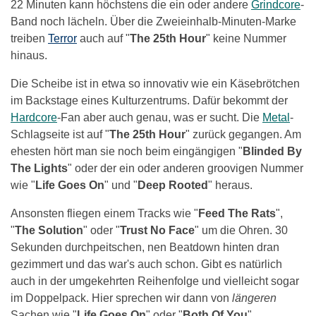
22 Minuten kann höchstens die ein oder andere
Grindcore
-
Band noch lächeln. Über die Zweieinhalb-Minuten-Marke
treiben
Terror
auch auf "
The 25th Hour
" keine Nummer
hinaus.
Die Scheibe ist in etwa so innovativ wie ein Käsebrötchen
im Backstage eines Kulturzentrums. Dafür bekommt der
Hardcore
-Fan aber auch genau, was er sucht. Die
Metal
-
Schlagseite ist auf "
The 25th Hour
" zurück gegangen. Am
ehesten hört man sie noch beim eingängigen "
Blinded By
The Lights
" oder der ein oder anderen groovigen Nummer
wie "
Life Goes On
" und "
Deep Rooted
" heraus.
Ansonsten fliegen einem Tracks wie "
Feed The Rats
",
"
The Solution
" oder "
Trust No Face
" um die Ohren. 30
Sekunden durchpeitschen, nen Beatdown hinten dran
gezimmert und das war's auch schon. Gibt es natürlich
auch in der umgekehrten Reihenfolge und vielleicht sogar
im Doppelpack. Hier sprechen wir dann von
längeren
Sachen wie "
Life Goes On
" oder "
Both Of You
".