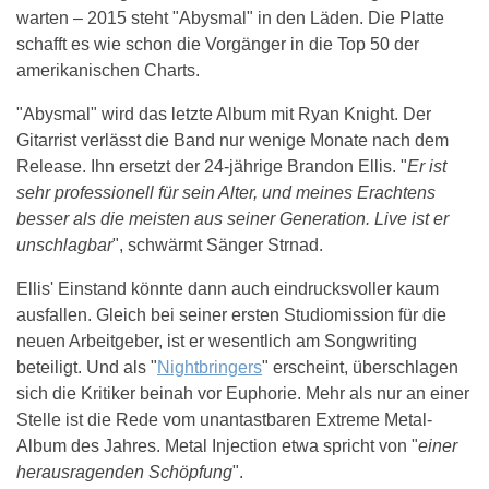
warten – 2015 steht "Abysmal" in den Läden. Die Platte
schafft es wie schon die Vorgänger in die Top 50 der
amerikanischen Charts.
"Abysmal" wird das letzte Album mit Ryan Knight. Der
Gitarrist verlässt die Band nur wenige Monate nach dem
Release. Ihn ersetzt der 24-jährige Brandon Ellis. "
Er ist
sehr professionell für sein Alter, und meines Erachtens
besser als die meisten aus seiner Generation. Live ist er
unschlagbar
", schwärmt Sänger Strnad.
Ellis' Einstand könnte dann auch eindrucksvoller kaum
ausfallen. Gleich bei seiner ersten Studiomission für die
neuen Arbeitgeber, ist er wesentlich am Songwriting
beteiligt. Und als "
Nightbringers
" erscheint, überschlagen
sich die Kritiker beinah vor Euphorie. Mehr als nur an einer
Stelle ist die Rede vom unantastbaren Extreme Metal-
Album des Jahres. Metal Injection etwa spricht von "
einer
herausragenden Schöpfung
".