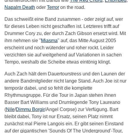
ununterbrochen mit Bands wie
The Red Chord
,
Entombed
,
Napalm Death
oder
Terror
on the road.
Das schweißt eine Band zusammen - oder zeigt auf, wer
für dieses Leben nicht geschaffen ist. Letzteres trifft auf
Drummer Cory zu, der durch Zach Gibson ersetzt wird. Mit
ihm nehmen sie "
Miasma
" auf, das Mitte August 2005
erscheint und noch wütender und roher rockt. Leider
verzichten sie auf weitgehend auf Variationen in sachen
Tempo, weshalb die Scheibe etwas eintönig klingt.
Auch Zach hält dem Dauertourstress und den Launen der
andere Bandmitglieder nicht lange Stand. Auch Joe ist nur
temporär dabei, und so fehlt die komplette
Rhythmusgruppe. Für die Tour in Japan stehen ihnen
Basser Bart Williams und Drumlegende Tony Laureano
(
Nile
/
Dimmu Borgir
/Angel Corpse) zur Verfügung. Bart
bleibt dabei, Tony ist nur Ersatz, seinen Platz nimmt
zunächst mal Pierre Langois ein. Er gibt seinen Einstand
auf der gigantischen 'Sounds Of The Underground'-Tour,