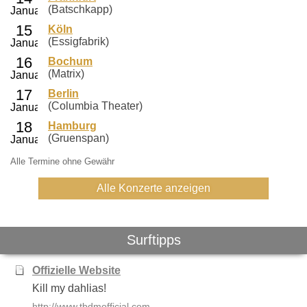
(Batschkapp)
Köln
(Essigfabrik)
Bochum
(Matrix)
Berlin
(Columbia Theater)
Hamburg
(Gruenspan)
Alle Termine ohne Gewähr
Alle Konzerte anzeigen
Surftipps
Offizielle Website
Kill my dahlias!
http://www.tbdmofficial.com