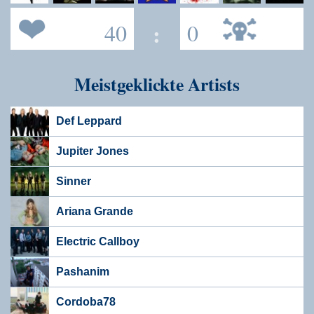
40
:
0
Meistgeklickte Artists
Def Leppard
Jupiter Jones
Sinner
Ariana Grande
Electric Callboy
Pashanim
Cordoba78