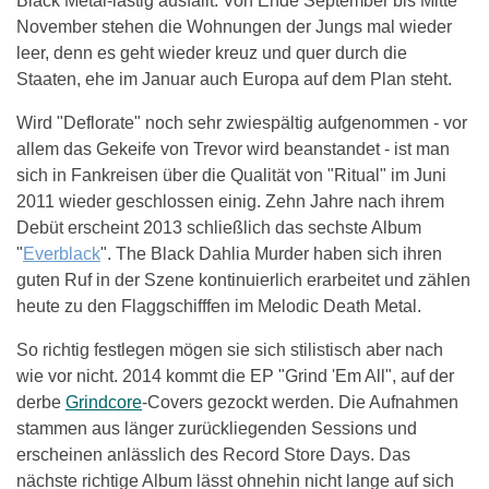
Black Metal-lastig ausfällt. Von Ende September bis Mitte
November stehen die Wohnungen der Jungs mal wieder
leer, denn es geht wieder kreuz und quer durch die
Staaten, ehe im Januar auch Europa auf dem Plan steht.
Wird "Deflorate" noch sehr zwiespältig aufgenommen - vor
allem das Gekeife von Trevor wird beanstandet - ist man
sich in Fankreisen über die Qualität von "Ritual" im Juni
2011 wieder geschlossen einig. Zehn Jahre nach ihrem
Debüt erscheint 2013 schließlich das sechste Album
"
Everblack
". The Black Dahlia Murder haben sich ihren
guten Ruf in der Szene kontinuierlich erarbeitet und zählen
heute zu den Flaggschifffen im Melodic Death Metal.
So richtig festlegen mögen sie sich stilistisch aber nach
wie vor nicht. 2014 kommt die EP "Grind 'Em All", auf der
derbe
Grindcore
-Covers gezockt werden. Die Aufnahmen
stammen aus länger zurückliegenden Sessions und
erscheinen anlässlich des Record Store Days. Das
nächste richtige Album lässt ohnehin nicht lange auf sich