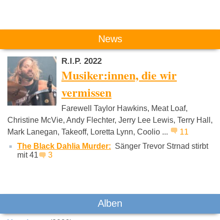
Das könnte Dich auch interessieren:
News
R.I.P. 2022
Musiker:innen, die wir
vermissen
Farewell Taylor Hawkins, Meat Loaf,
Heaven Shall
Neaera
Opeth
Christine McVie, Andy Flechter, Jerry Lee Lewis, Terry Hall,
Burn
Mark Lanegan, Takeoff, Loretta Lynn, Coolio ...
11
The Black Dahlia Murder:
Sänger Trevor Strnad stirbt
mit 41
3
Alben