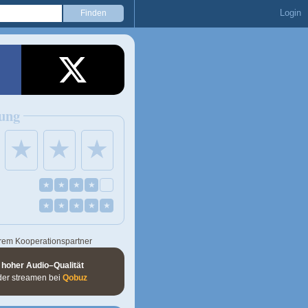
Login
ung
★
★
★
★
★
★
★
★
★
★
★
★
rem Kooperationspartner
 hoher Audio–Qualität
der streamen bei
Qobuz