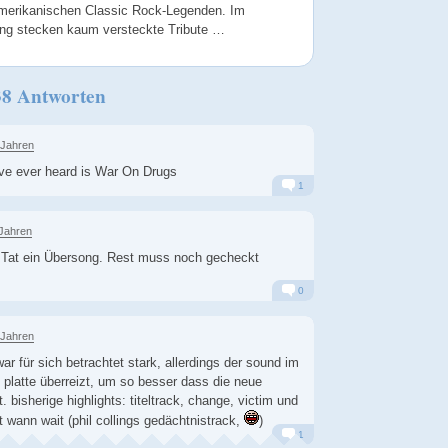
merikanischen Classic Rock-Legenden. Im
ing stecken kaum versteckte Tribute …
38 Antworten
 Jahren
've ever heard is War On Drugs
1
Alarm
Antworten
 Jahren
der Tat ein Übersong. Rest muss noch gecheckt
0
Alarm
Antworten
 Jahren
war für sich betrachtet stark, allerdings der sound im
 platte überreizt, um so besser dass die neue
gt. bisherige highlights: titeltrack, change, victim und
't wann wait (phil collings gedächtnistrack,
)
1