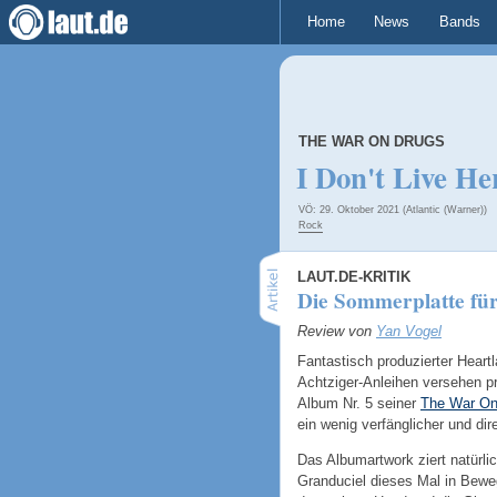
Home
News
Bands
THE WAR ON DRUGS
I Don't Live H
VÖ: 29. Oktober 2021 (Atlantic (Warner))
Rock
LAUT.DE-KRITIK
Die Sommerplatte für
Review von
Yan Vogel
Fantastisch produzierter Heartl
Achtziger-Anleihen versehen p
Album Nr. 5 seiner
The War On
ein wenig verfänglicher und dir
Das Albumartwork ziert natürlic
Granduciel dieses Mal in Bewe