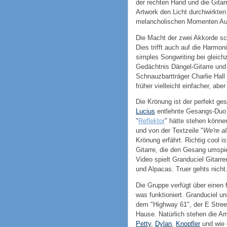
der rechten Hand und die Gitar
Artwork den Licht durchwirkten 
melancholischen Momenten Au
Die Macht der zwei Akkorde sc
Dies trifft auch auf die Harmo
simples Songwriting bei gleich
Gedächtnis Dängel-Gitarre und 
Schnauzbartträger Charlie Hall
früher vielleicht einfacher, ab
Die Krönung ist der perfekt ge
Lucius
entlehnte Gesangs-Duo i
"
Reflektor
" hätte stehen könne
und von der Textzeile "
We're al
Krönung erfährt. Richtig cool 
Gitarre, die den Gesang umspie
Video spielt Granduciel Gitarr
und Alpacas. Truer gehts nicht
Die Gruppe verfügt über einen 
was funktioniert. Granduciel 
dem "Highway 61", der E Street
Hause. Natürlich stehen die A
Petty
,
Dylan
,
Knopfler
und wie