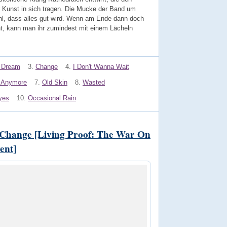
r Kunst in sich tragen. Die Mucke der Band um
ühl, dass alles gut wird. Wenn am Ende dann doch
cht, kann man ihr zumindest mit einem Lächeln
s Dream
3.
Change
4.
I Don't Wanna Wait
e Anymore
7.
Old Skin
8.
Wasted
yes
10.
Occasional Rain
Change [Living Proof: The War On
ent]