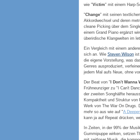
wie "
Victim
" mit einem Harp-S
"
Change
" mit seinen textliche
Akkordwechsel und deren metri
cleane Picking über dem Single
einem Grand Piano ergänzt wir
überirdische Klangwelten im let
Ein Vergleich mit einem andere
sich an. Wie
Steven Wilson
ist
die eigene Vorstellung, was d
Genres ausproduziert, verfein
jedem Mal aufs Neue, ohne von 
Der Beat von "
I Don't Wanna 
Frühneunziger zu "I Can't Danc
der zweiten Songhälfte heraussc
Kompaktheit und Struktur von 
Werk von The War On Drugs. Di
mehr so aus wie auf "
A Deeper
kann ja auf Repeat drücken, w
In Zeiten, in der 99% der Musik
Gummipuppe wirken, setzen Th
mit zeitloser Musik, die kompos