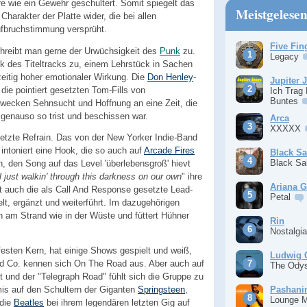
re wie ein Gewehr geschultert. Somit spiegelt das
Meistgelese
Charakter der Platte wider, die bei allen
fbruchstimmung versprüht.
Five Fin
hreibt man gerne der Urwüchsigkeit des
Punk
zu.
Legacy
nik des Titeltracks zu, einem Lehrstück in Sachen
zeitig hoher emotionaler Wirkung. Die
Don Henley
-
Jupiter 
die pointiert gesetzten Tom-Fills von
Ich Trag
Buntes
 wecken Sehnsucht und Hoffnung an eine Zeit, die
er genauso so trist und beschissen war.
Arca
XXXXX
setzte Refrain. Das von der New Yorker Indie-Band
ntoniert eine Hook, die so auch auf
Arcade Fires
Black S
Black S
n, den Song auf das Level 'überlebensgroß' hievt
l just walkin' through this darkness on our own
" ihre
Ariana 
ist auch die als Call And Response gesetzte Lead-
Petal
lt, ergänzt und weiterführt. Im dazugehörigen
en am Strand wie in der Wüste und füttert Hühner
Rin
.
Nostalgi
festen Kern, hat einige Shows gespielt und weiß,
Ludwig 
und Co. kennen sich On The Road aus. Aber auch auf
The Ody
 und der "Telegraph Road" fühlt sich die Gruppe zu
Pashan
mis auf den Schultern der Giganten
Springsteen
,
Lounge 
 die
Beatles
bei ihrem legendären letzten Gig auf