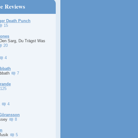
ne Reviews
ger Death Punch
15
Jones
 Den Sarg, Du Trägst Was
20
4
abbath
abbath
7
Grande
125
a
4
Göransson
ssey
8
im
Musik
5