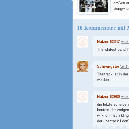
großen a
Songwrit
18 Kommentare mit 
Nutzer-62347
Vor 5
The whitest band I
Schwingster
Vor 5
Titeltrack ist in 
werden.
Nutzer-62980
Vor 5
die letzte scheibe 
kontext der vorigen
wirklich frisch klin
der übertrack i don