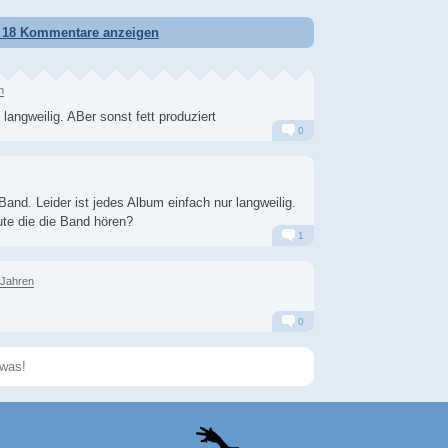
Alarm
Antworten
e 18 Kommentare anzeigen
n
angweilig. ABer sonst fett produziert
0
Alarm
Antworten
and. Leider ist jedes Album einfach nur langweilig.
ute die die Band hören?
1
Alarm
Antworten
 Jahren
0
Alarm
Antworten
Speichern