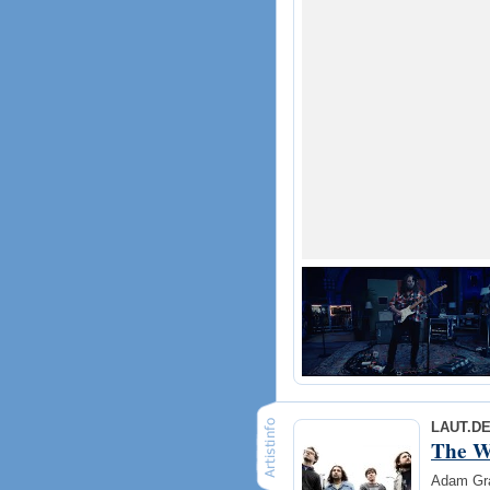
LAUT.D
The W
Adam Gran