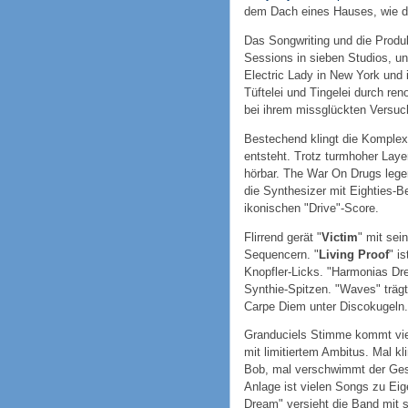
dem Dach eines Hauses, wie da
Das Songwriting und die Produ
Sessions in sieben Studios, un
Electric Lady in New York und 
Tüftelei und Tingelei durch re
bei ihrem missglückten Versuc
Bestechend klingt die Komplex
entsteht. Trotz turmhoher Laye
hörbar. The War On Drugs lege
die Synthesizer mit Eighties-B
ikonischen "Drive"-Score.
Flirrend gerät "
Victim
" mit se
Sequencern. "
Living Proof
" i
Knopfler-Licks. "Harmonias Drea
Synthie-Spitzen. "Waves" trägt
Carpe Diem unter Discokugeln.
Granduciels Stimme kommt viel
mit limitiertem Ambitus. Mal kl
Bob, mal verschwimmt der Gesa
Anlage ist vielen Songs zu Eig
Dream" versieht die Band mit