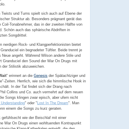
olo.
n Twists und Turns spielt sich auch auf Ebene der
scher Struktur ab. Besonders prägnant gerät das
 Coil-Tonabnehmer, das in der zweiten Hälfte von
d. Schön auch das sphärische Abdriften in
zten Songdrittel.
n nerdigen Rock- und Klangperfektionisten bietet
 Granduciel ein begnadeter Tüftler. Beide trennt je
as Neue angeht. Während Wilson andere Stile und
ert Granduciel den Sound der War On Drugs mit
der Stilistik abzuweichen.
Wait
" erinnert an die
Genesis
der Spätachtziger und
e"-Zeiten. Herrlich, wie sich die himmlische Hook in
hält. In der Tat findet sich der Drang nach
Phil Collins und Co. auch vermehrt auf dem neuen
e Songs klingen zwar episch, aber ufern nicht
 Understanding
" oder "
Lost In The Dream
". Man
enn einem die Songs zu kurz geraten.
 gefühlsecht wie der Beischlaf mit einer
e War On Drugs einen wohltuenden Kontrapunkt
itorische Klang-Kathedralen entwirft, die den