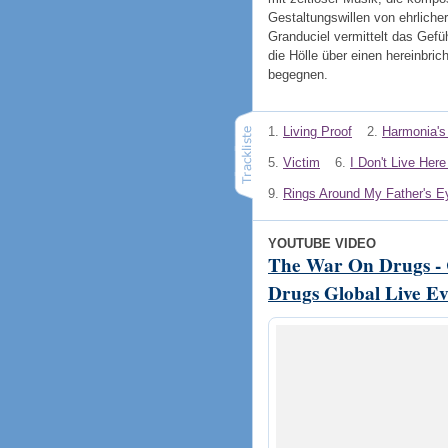
Gestaltungswillen von ehrliche
Granduciel vermittelt das Gef
die Hölle über einen hereinbri
begegnen.
1.
Living Proof
2.
Harmonia'
5.
Victim
6.
I Don't Live Her
9.
Rings Around My Father's E
YOUTUBE VIDEO
The War On Drugs - 
Drugs Global Live Ev