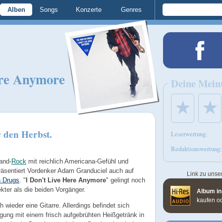
Alben
Songs
Konzerte
Genres
ere Anymore
Deine Mein
★
★
 den Herbst.
Leserwertung:
Redaktionswertung:
and-
Rock
mit reichlich Americana-Gefühl und
räsentiert Vordenker Adam Granduciel auch auf
Link zu unse
 Drugs
. "
I Don't Live Here Anymore
" gelingt noch
ekter als die beiden Vorgänger.
Album in
kaufen o
h wieder eine Gitarre. Allerdings befindet sich
gung mit einem frisch aufgebrühten Heißgetränk in