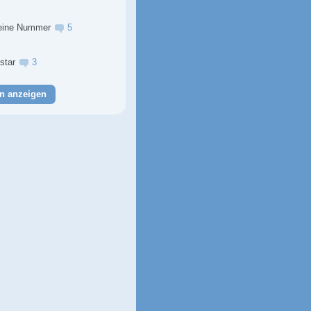
eine Nummer
5
lstar
3
n anzeigen