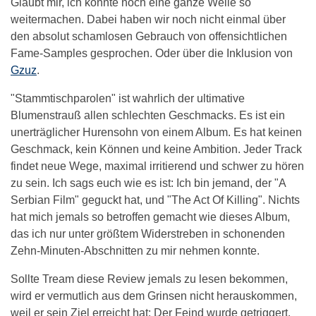
Glaubt mir, ich könnte noch eine ganze Weile so
weitermachen. Dabei haben wir noch nicht einmal über
den absolut schamlosen Gebrauch von offensichtlichen
Fame-Samples gesprochen. Oder über die Inklusion von
Gzuz
.
"Stammtischparolen" ist wahrlich der ultimative
Blumenstrauß allen schlechten Geschmacks. Es ist ein
unerträglicher Hurensohn von einem Album. Es hat keinen
Geschmack, kein Können und keine Ambition. Jeder Track
findet neue Wege, maximal irritierend und schwer zu hören
zu sein. Ich sags euch wie es ist: Ich bin jemand, der "A
Serbian Film" geguckt hat, und "The Act Of Killing". Nichts
hat mich jemals so betroffen gemacht wie dieses Album,
das ich nur unter größtem Widerstreben in schonenden
Zehn-Minuten-Abschnitten zu mir nehmen konnte.
Sollte Tream diese Review jemals zu lesen bekommen,
wird er vermutlich aus dem Grinsen nicht herauskommen,
weil er sein Ziel erreicht hat: Der Feind wurde getriggert.