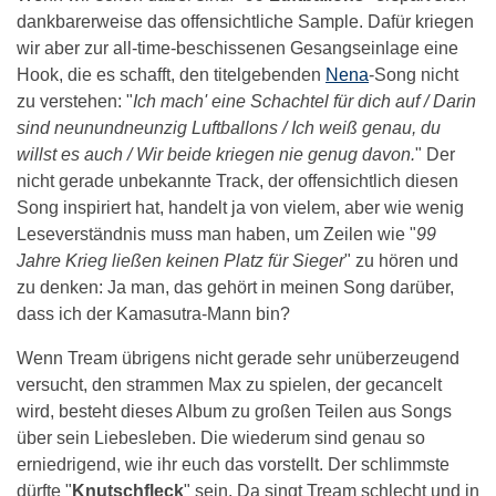
dankbarerweise das offensichtliche Sample. Dafür kriegen
wir aber zur all-time-beschissenen Gesangseinlage eine
Hook, die es schafft, den titelgebenden
Nena
-Song nicht
zu verstehen: "
Ich mach' eine Schachtel für dich auf / Darin
sind neunundneunzig Luftballons / Ich weiß genau, du
willst es auch / Wir beide kriegen nie genug davon.
" Der
nicht gerade unbekannte Track, der offensichtlich diesen
Song inspiriert hat, handelt ja von vielem, aber wie wenig
Leseverständnis muss man haben, um Zeilen wie "
99
Jahre Krieg ließen keinen Platz für Sieger
" zu hören und
zu denken: Ja man, das gehört in meinen Song darüber,
dass ich der Kamasutra-Mann bin?
Wenn Tream übrigens nicht gerade sehr unüberzeugend
versucht, den strammen Max zu spielen, der gecancelt
wird, besteht dieses Album zu großen Teilen aus Songs
über sein Liebesleben. Die wiederum sind genau so
erniedrigend, wie ihr euch das vorstellt. Der schlimmste
dürfte "
Knutschfleck
" sein. Da singt Tream schlecht und in