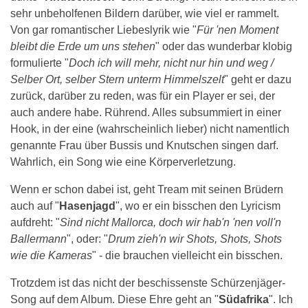
sehr unbeholfenen Bildern darüber, wie viel er rammelt.
Von gar romantischer Liebeslyrik wie "
Für 'nen Moment
bleibt die Erde um uns stehen
" oder das wunderbar klobig
formulierte "
Doch ich will mehr, nicht nur hin und weg /
Selber Ort, selber Stern unterm Himmelszelt
" geht er dazu
zurück, darüber zu reden, was für ein Player er sei, der
auch andere habe. Rührend. Alles subsummiert in einer
Hook, in der eine (wahrscheinlich lieber) nicht namentlich
genannte Frau über Bussis und Knutschen singen darf.
Wahrlich, ein Song wie eine Körperverletzung.
Wenn er schon dabei ist, geht Tream mit seinen Brüdern
auch auf "
Hasenjagd
", wo er ein bisschen den Lyricism
aufdreht: "
Sind nicht Mallorca, doch wir hab'n 'nen voll'n
Ballermann
", oder: "
Drum zieh'n wir Shots, Shots, Shots
wie die Kameras
" - die brauchen vielleicht ein bisschen.
Trotzdem ist das nicht der beschissenste Schürzenjäger-
Song auf dem Album. Diese Ehre geht an "
Südafrika
". Ich