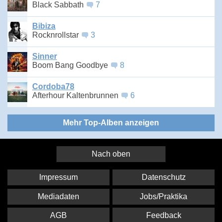
Black Sabbath
7
Bibiza
Rocknrollstar
3
Sinner
Boom Bang Goodbye
8
Cordoba78
Afterhour Kaltenbrunnen
6
Mehr Top-Alben anzeigen
Nach oben
Impressum
Datenschutz
Mediadaten
Jobs/Praktika
AGB
Feedback