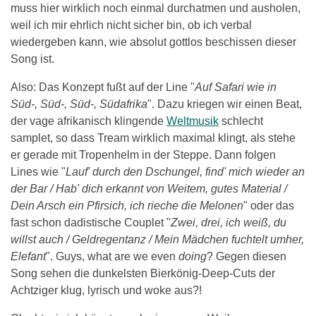
muss hier wirklich noch einmal durchatmen und ausholen,
weil ich mir ehrlich nicht sicher bin, ob ich verbal
wiedergeben kann, wie absolut gottlos beschissen dieser
Song ist.
Also: Das Konzept fußt auf der Line "
Auf Safari wie in
Süd-, Süd-, Süd-, Südafrika
". Dazu kriegen wir einen Beat,
der vage afrikanisch klingende
Weltmusik
schlecht
samplet, so dass Tream wirklich maximal klingt, als stehe
er gerade mit Tropenhelm in der Steppe. Dann folgen
Lines wie "
Lauf' durch den Dschungel, find' mich wiеder an
der Bar / Hab' dich erkannt von Wеitem, gutes Material /
Dein Arsch ein Pfirsich, ich rieche die Melonen
" oder das
fast schon dadistische Couplet "
Zwei, drei, ich weiß, du
willst auch / Geldregentanz / Mein Mädchen fuchtelt umher,
Elefant
". Guys, what are we even
doing
? Gegen diesen
Song sehen die dunkelsten Bierkönig-Deep-Cuts der
Achtziger klug, lyrisch und woke aus?!