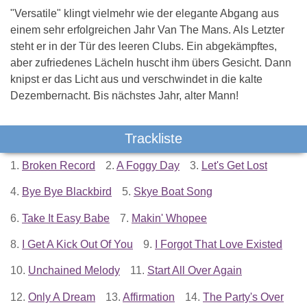
"Versatile" klingt vielmehr wie der elegante Abgang aus
einem sehr erfolgreichen Jahr Van The Mans. Als Letzter
steht er in der Tür des leeren Clubs. Ein abgekämpftes,
aber zufriedenes Lächeln huscht ihm übers Gesicht. Dann
knipst er das Licht aus und verschwindet in die kalte
Dezembernacht. Bis nächstes Jahr, alter Mann!
Trackliste
1.
Broken Record
2.
A Foggy Day
3.
Let's Get Lost
4.
Bye Bye Blackbird
5.
Skye Boat Song
6.
Take It Easy Babe
7.
Makin' Whopee
8.
I Get A Kick Out Of You
9.
I Forgot That Love Existed
10.
Unchained Melody
11.
Start All Over Again
12.
Only A Dream
13.
Affirmation
14.
The Party's Over