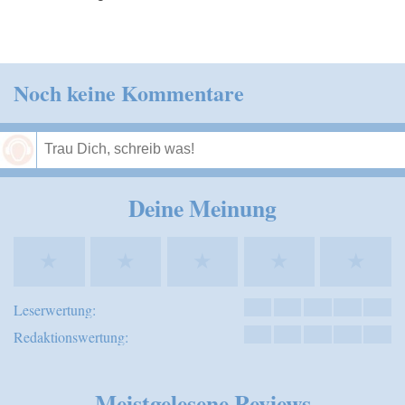
Noch keine Kommentare
Speichern
Deine Meinung
★
★
★
★
★
Leserwertung:
Redaktionswertung:
Meistgelesene Reviews