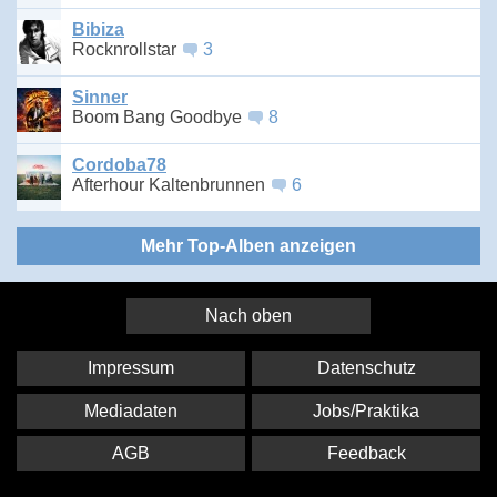
Bibiza
Rocknrollstar
3
Sinner
Boom Bang Goodbye
8
Cordoba78
Afterhour Kaltenbrunnen
6
Mehr Top-Alben anzeigen
Nach oben
Impressum
Datenschutz
Mediadaten
Jobs/Praktika
AGB
Feedback