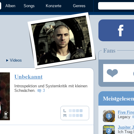
Alben
Songs
Konzerte
Genres
Fans
Videos
Unbekannt
Introspektion und Systemkritik mit kleinen
Schwächen.
3
Meistgelese
Five Fin
Legacy
Jupiter 
Ich Trag