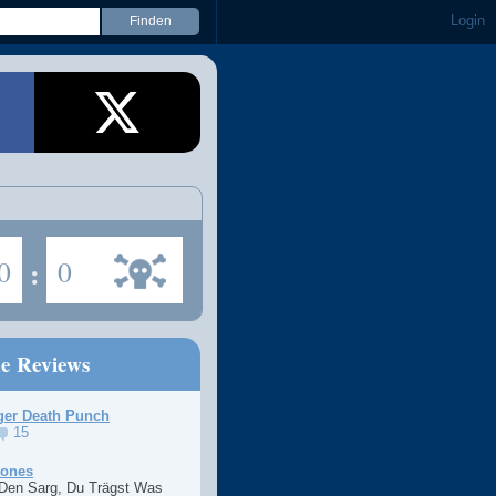
Login
0
:
0
ne Reviews
ger Death Punch
15
Jones
 Den Sarg, Du Trägst Was