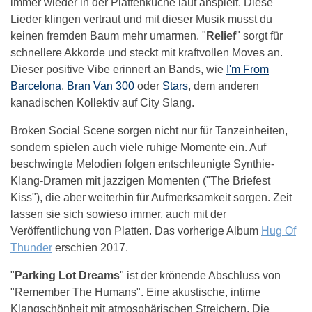
immer wieder in der Plattenküche laut anspielt. Diese
Lieder klingen vertraut und mit dieser Musik musst du
keinen fremden Baum mehr umarmen. "
Relief
" sorgt für
schnellere Akkorde und steckt mit kraftvollen Moves an.
Dieser positive Vibe erinnert an Bands, wie
I'm From
Barcelona
,
Bran Van 300
oder
Stars
, dem anderen
kanadischen Kollektiv auf City Slang.
Broken Social Scene sorgen nicht nur für Tanzeinheiten,
sondern spielen auch viele ruhige Momente ein. Auf
beschwingte Melodien folgen entschleunigte Synthie-
Klang-Dramen mit jazzigen Momenten ("The Briefest
Kiss"), die aber weiterhin für Aufmerksamkeit sorgen. Zeit
lassen sie sich sowieso immer, auch mit der
Veröffentlichung von Platten. Das vorherige Album
Hug Of
Thunder
erschien 2017.
"
Parking Lot Dreams
" ist der krönende Abschluss von
"Remember The Humans". Eine akustische, intime
Klangschönheit mit atmosphärischen Streichern. Die