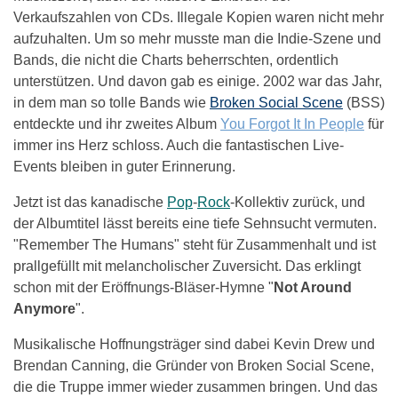
Verkaufszahlen von CDs. Illegale Kopien waren nicht mehr
aufzuhalten. Um so mehr musste man die Indie-Szene und
Bands, die nicht die Charts beherrschten, ordentlich
unterstützen. Und davon gab es einige. 2002 war das Jahr,
in dem man so tolle Bands wie
Broken Social Scene
(BSS)
entdeckte und ihr zweites Album
You Forgot It In People
für
immer ins Herz schloss. Auch die fantastischen Live-
Events bleiben in guter Erinnerung.
Jetzt ist das kanadische
Pop
-
Rock
-Kollektiv zurück, und
der Albumtitel lässt bereits eine tiefe Sehnsucht vermuten.
"Remember The Humans" steht für Zusammenhalt und ist
prallgefüllt mit melancholischer Zuversicht. Das erklingt
schon mit der Eröffnungs-Bläser-Hymne "
Not Around
Anymore
".
Musikalische Hoffnungsträger sind dabei Kevin Drew und
Brendan Canning, die Gründer von Broken Social Scene,
die die Truppe immer wieder zusammen bringen. Und das