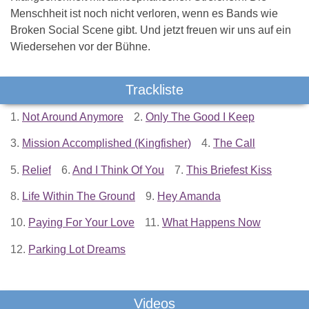
Menschheit ist noch nicht verloren, wenn es Bands wie
Broken Social Scene gibt. Und jetzt freuen wir uns auf ein
Wiedersehen vor der Bühne.
Trackliste
1.
Not Around Anymore
2.
Only The Good I Keep
3.
Mission Accomplished (Kingfisher)
4.
The Call
5.
Relief
6.
And I Think Of You
7.
This Briefest Kiss
8.
Life Within The Ground
9.
Hey Amanda
10.
Paying For Your Love
11.
What Happens Now
12.
Parking Lot Dreams
Videos