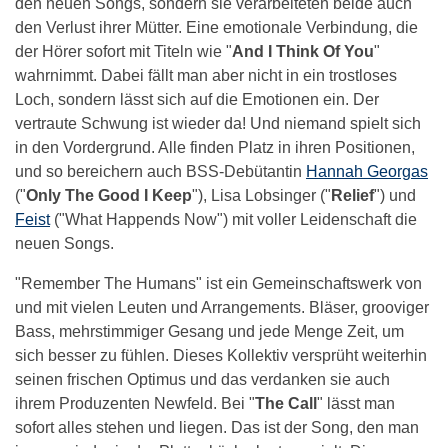
den neuen Songs, sondern sie verarbeiteten beide auch
den Verlust ihrer Mütter. Eine emotionale Verbindung, die
der Hörer sofort mit Titeln wie "
And I Think Of You
"
wahrnimmt. Dabei fällt man aber nicht in ein trostloses
Loch, sondern lässt sich auf die Emotionen ein. Der
vertraute Schwung ist wieder da! Und niemand spielt sich
in den Vordergrund. Alle finden Platz in ihren Positionen,
und so bereichern auch BSS-Debütantin
Hannah Georgas
("
Only The Good I Keep
"), Lisa Lobsinger ("
Relief
") und
Feist
("What Happends Now") mit voller Leidenschaft die
neuen Songs.
"Remember The Humans" ist ein Gemeinschaftswerk von
und mit vielen Leuten und Arrangements. Bläser, grooviger
Bass, mehrstimmiger Gesang und jede Menge Zeit, um
sich besser zu fühlen. Dieses Kollektiv versprüht weiterhin
seinen frischen Optimus und das verdanken sie auch
ihrem Produzenten Newfeld. Bei "
The Call
" lässt man
sofort alles stehen und liegen. Das ist der Song, den man