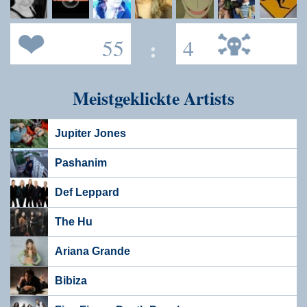
55
:
4
Meistgeklickte Artists
Jupiter Jones
Pashanim
Def Leppard
The Hu
Ariana Grande
Bibiza