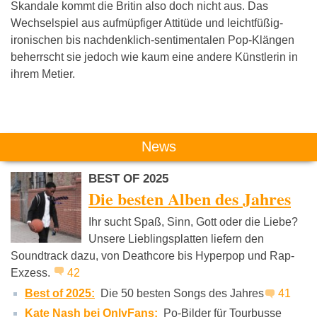
Skandale kommt die Britin also doch nicht aus. Das
Wechselspiel aus aufmüpfiger Attitüde und leichtfüßig-
ironischen bis nachdenklich-sentimentalen Pop-Klängen
beherrscht sie jedoch wie kaum eine andere Künstlerin in
ihrem Metier.
Das könnte Dich auch interessieren:
News
BEST OF 2025
Die besten Alben des Jahres
Ihr sucht Spaß, Sinn, Gott oder die Liebe?
Unsere Lieblingsplatten liefern den
Soundtrack dazu, von Deathcore bis Hyperpop und Rap-
Clueso
Jan Delay
Maximo P
Exzess.
42
Best of 2025:
Die 50 besten Songs des Jahres
41
Kate Nash bei OnlyFans:
Po-Bilder für Tourbusse