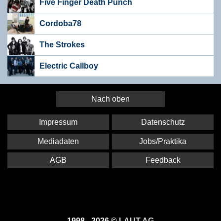
Five Finger Death Punch
Cordoba78
The Strokes
Electric Callboy
Nach oben
Impressum
Datenschutz
Mediadaten
Jobs/Praktika
AGB
Feedback
1998 - 2026 ©
LAUT AG