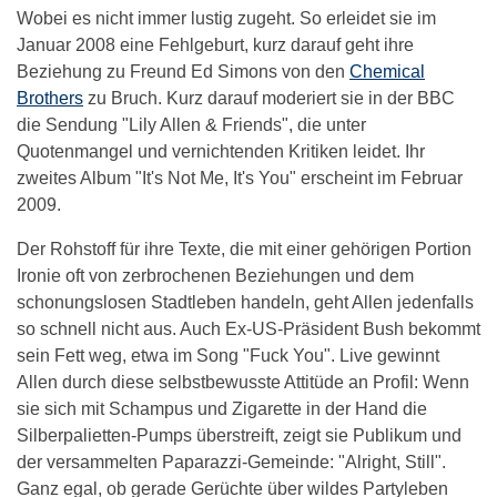
Wobei es nicht immer lustig zugeht. So erleidet sie im
Januar 2008 eine Fehlgeburt, kurz darauf geht ihre
Beziehung zu Freund Ed Simons von den
Chemical
Brothers
zu Bruch. Kurz darauf moderiert sie in der BBC
die Sendung "Lily Allen & Friends", die unter
Quotenmangel und vernichtenden Kritiken leidet. Ihr
zweites Album "It's Not Me, It's You" erscheint im Februar
2009.
Der Rohstoff für ihre Texte, die mit einer gehörigen Portion
Ironie oft von zerbrochenen Beziehungen und dem
schonungslosen Stadtleben handeln, geht Allen jedenfalls
so schnell nicht aus. Auch Ex-US-Präsident Bush bekommt
sein Fett weg, etwa im Song "Fuck You". Live gewinnt
Allen durch diese selbstbewusste Attitüde an Profil: Wenn
sie sich mit Schampus und Zigarette in der Hand die
Silberpalietten-Pumps überstreift, zeigt sie Publikum und
der versammelten Paparazzi-Gemeinde: "Alright, Still".
Ganz egal, ob gerade Gerüchte über wildes Partyleben