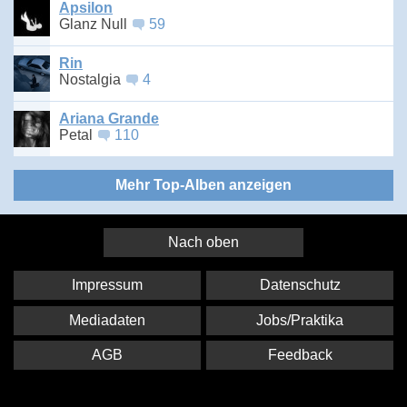
Apsilon
Glanz Null
59
Rin
Nostalgia
4
Ariana Grande
Petal
110
Mehr Top-Alben anzeigen
Nach oben
Impressum
Datenschutz
Mediadaten
Jobs/Praktika
AGB
Feedback