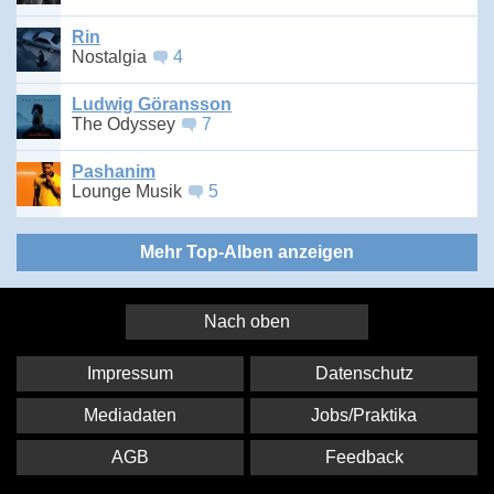
Rin
Nostalgia
4
Ludwig Göransson
The Odyssey
7
Pashanim
Lounge Musik
5
Mehr Top-Alben anzeigen
Nach oben
Impressum
Datenschutz
Mediadaten
Jobs/Praktika
AGB
Feedback