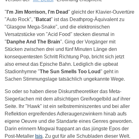
"
I'm Jim Morrison, I'm Dead
" gleicht der Klavier-Ouvertüre
"Auto Rock", "
Batcat
" ist das Deathprog-Äquivalent zu
"Glasgow Mega-Snake", und die elektronischen
Versatzstücke von "Acid Food" stecken diesmal in
"
Danphe And The Brain
". Ging der Vorgänger mit
Stücken zwischen drei und fünf Minuten Länge den
konsequentesten Schritt Richtung Pop, bricht sich jetzt
also erneut das Epische Bahn. Lediglich die upbeat
Stadionhymne "
The Sun Smells Too Loud
" geht in
Sachen Stimmungslage tatsächlich ungekannte Wege.
So oder so haben diese Diskurstheoretiker das Meta-
Siegerlachen mit dem allsichtigen Greifvogelbild auf ihrer
Seite. Ihr "Hawk" ist ein selbstreminiszentes und bei aller
Reflektion ergreifendes Adleraugenzwinkern hinab aufs
eigene Oeuvre und die Standarte eines Genres geworden.
Darin erinnern Mogwai frappant an das jüngste Epos der
Post-Metaller
Isis
. Zu gut für alle Schubladen dieser Welt.