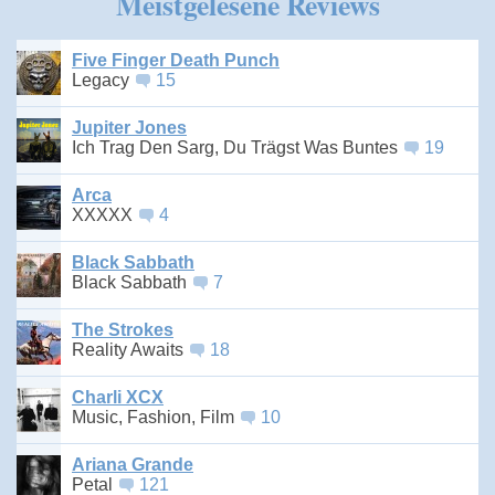
Meistgelesene Reviews
Five Finger Death Punch
Legacy
15
Jupiter Jones
Ich Trag Den Sarg, Du Trägst Was Buntes
19
Arca
XXXXX
4
Black Sabbath
Black Sabbath
7
The Strokes
Reality Awaits
18
Charli XCX
Music, Fashion, Film
10
Ariana Grande
Petal
121