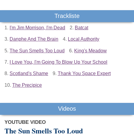
Trackliste
1.
I'm Jim Morrison, I'm Dead
2.
Batcat
3.
Danphe And The Brain
4.
Local Authority
5.
The Sun Smells Too Loud
6.
King's Meadow
7.
I Love You, I'm Going To Blow Up Your School
8.
Scotland's Shame
9.
Thank You Space Expert
10.
The Precipice
Videos
YOUTUBE VIDEO
The Sun Smells Too Loud