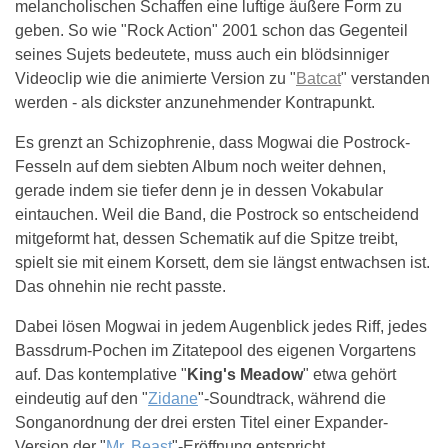
melancholischen Schaffen eine luftige äußere Form zu
geben. So wie "Rock Action" 2001 schon das Gegenteil
seines Sujets bedeutete, muss auch ein blödsinniger
Videoclip wie die animierte Version zu "
Batcat
" verstanden
werden - als dickster anzunehmender Kontrapunkt.
Es grenzt an Schizophrenie, dass Mogwai die Postrock-
Fesseln auf dem siebten Album noch weiter dehnen,
gerade indem sie tiefer denn je in dessen Vokabular
eintauchen. Weil die Band, die Postrock so entscheidend
mitgeformt hat, dessen Schematik auf die Spitze treibt,
spielt sie mit einem Korsett, dem sie längst entwachsen ist.
Das ohnehin nie recht passte.
Dabei lösen Mogwai in jedem Augenblick jedes Riff, jedes
Bassdrum-Pochen im Zitatepool des eigenen Vorgartens
auf. Das kontemplative "
King's Meadow
" etwa gehört
eindeutig auf den "
Zidane
"-Soundtrack, während die
Songanordnung der drei ersten Titel einer Expander-
Version der "
Mr. Beast
"-Eröffnung entspricht.