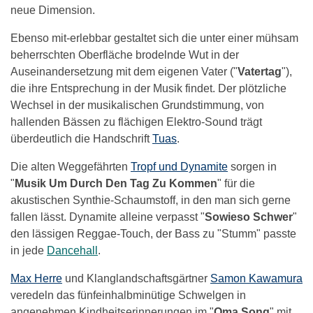
neue Dimension.
Ebenso mit-erlebbar gestaltet sich die unter einer mühsam
beherrschten Oberfläche brodelnde Wut in der
Auseinandersetzung mit dem eigenen Vater ("
Vatertag
"),
die ihre Entsprechung in der Musik findet. Der plötzliche
Wechsel in der musikalischen Grundstimmung, von
hallenden Bässen zu flächigen Elektro-Sound trägt
überdeutlich die Handschrift
Tuas
.
Die alten Weggefährten
Tropf und Dynamite
sorgen in
"
Musik Um Durch Den Tag Zu Kommen
" für die
akustischen Synthie-Schaumstoff, in den man sich gerne
fallen lässt. Dynamite alleine verpasst "
Sowieso Schwer
"
den lässigen Reggae-Touch, der Bass zu "Stumm" passte
in jede
Dancehall
.
Max Herre
und Klanglandschaftsgärtner
Samon Kawamura
veredeln das fünfeinhalbminütige Schwelgen in
angenehmen Kindheitserinnerungen im "
Oma Song
" mit