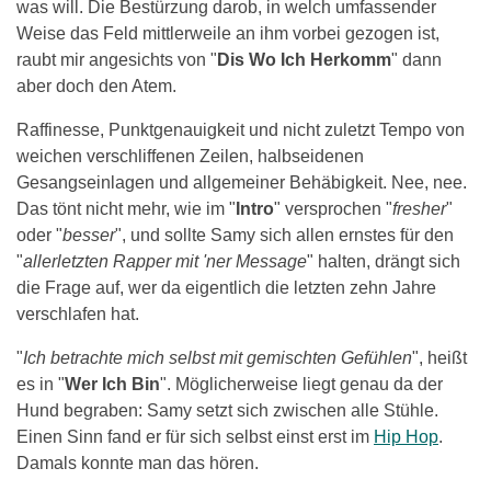
was will. Die Bestürzung darob, in welch umfassender
Weise das Feld mittlerweile an ihm vorbei gezogen ist,
raubt mir angesichts von "
Dis Wo Ich Herkomm
" dann
aber doch den Atem.
Raffinesse, Punktgenauigkeit und nicht zuletzt Tempo von
weichen verschliffenen Zeilen, halbseidenen
Gesangseinlagen und allgemeiner Behäbigkeit. Nee, nee.
Das tönt nicht mehr, wie im "
Intro
" versprochen "
fresher
"
oder "
besser
", und sollte Samy sich allen ernstes für den
"
allerletzten Rapper mit 'ner Message
" halten, drängt sich
die Frage auf, wer da eigentlich die letzten zehn Jahre
verschlafen hat.
"
Ich betrachte mich selbst mit gemischten Gefühlen
", heißt
es in "
Wer Ich Bin
". Möglicherweise liegt genau da der
Hund begraben: Samy setzt sich zwischen alle Stühle.
Einen Sinn fand er für sich selbst einst erst im
Hip Hop
.
Damals konnte man das hören.