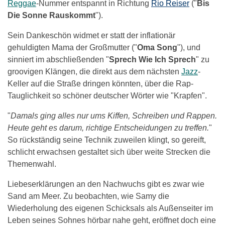
Reggae
-Nummer entspannt in Richtung
Rio Reiser
("
Bis
Die Sonne Rauskommt
").
Sein Dankeschön widmet er statt der inflationär
gehuldigten Mama der Großmutter ("
Oma Song
"), und
sinniert im abschließenden "
Sprech Wie Ich Sprech
" zu
groovigen Klängen, die direkt aus dem nächsten
Jazz
-
Keller auf die Straße dringen könnten, über die Rap-
Tauglichkeit so schöner deutscher Wörter wie "Krapfen".
"
Damals ging alles nur ums Kiffen, Schreiben und Rappen.
Heute geht es darum, richtige Entscheidungen zu treffen.
"
So rückständig seine Technik zuweilen klingt, so gereift,
schlicht erwachsen gestaltet sich über weite Strecken die
Themenwahl.
Liebeserklärungen an den Nachwuchs gibt es zwar wie
Sand am Meer. Zu beobachten, wie Samy die
Wiederholung des eigenen Schicksals als Außenseiter im
Leben seines Sohnes hörbar nahe geht, eröffnet doch eine