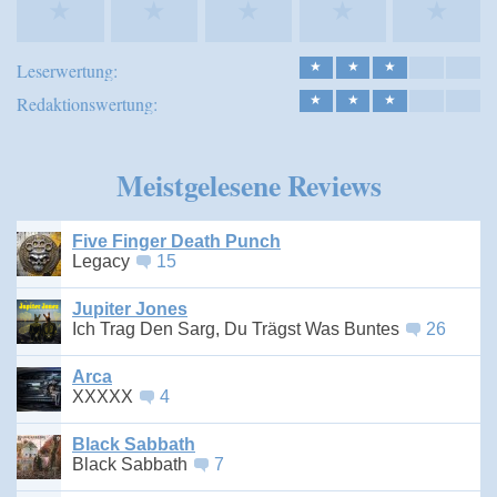
★
★
★
★
★
Leserwertung:
★
★
★
Redaktionswertung:
★
★
★
Meistgelesene Reviews
Five Finger Death Punch
Legacy
15
Jupiter Jones
Ich Trag Den Sarg, Du Trägst Was Buntes
26
Arca
XXXXX
4
Black Sabbath
Black Sabbath
7