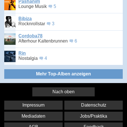
Pashanim
Lounge Musik
5
Bibiza
Rocknrollstar
3
Cordoba78
Afterhour Kaltenbrunnen
6
Rin
Nostalgia
4
Mehr Top-Alben anzeigen
Nach oben
Impressum
Datenschutz
Mediadaten
Jobs/Praktika
AGB
Feedback