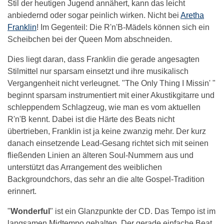
Stil der heutigen Jugend annähert, kann das leicht
anbiedernd oder sogar peinlich wirken. Nicht bei
Aretha
Franklin
! Im Gegenteil: Die R'n'B-Mädels können sich ein
Scheibchen bei der Queen Mom abschneiden.
Dies liegt daran, dass Franklin die gerade angesagten
Stilmittel nur sparsam einsetzt und ihre musikalisch
Vergangenheit nicht verleugnet. "The Only Thing I Missin' "
beginnt sparsam instrumentiert mit einer Akustikgitarre und
schleppendem Schlagzeug, wie man es vom aktuellen
R'n'B kennt. Dabei ist die Härte des Beats nicht
übertrieben, Franklin ist ja keine zwanzig mehr. Der kurz
danach einsetzende Lead-Gesang richtet sich mit seinen
fließenden Linien an älteren Soul-Nummern aus und
unterstützt das Arrangement des weiblichen
Backgroundchors, das sehr an die alte Gospel-Tradition
erinnert.
"
Wonderful
" ist ein Glanzpunkte der CD. Das Tempo ist im
langsamen Midtempo gehalten. Der gerade einfache Beat