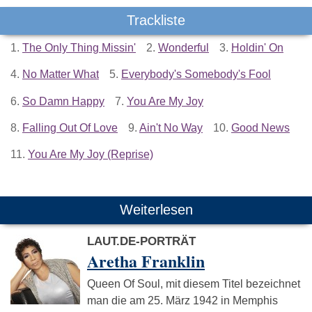
Trackliste
1.
The Only Thing Missin'
2.
Wonderful
3.
Holdin' On
4.
No Matter What
5.
Everybody's Somebody's Fool
6.
So Damn Happy
7.
You Are My Joy
8.
Falling Out Of Love
9.
Ain't No Way
10.
Good News
11.
You Are My Joy (Reprise)
Weiterlesen
LAUT.DE-PORTRÄT
Aretha Franklin
Queen Of Soul, mit diesem Titel bezeichnet
man die am 25. März 1942 in Memphis