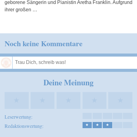
geborene Sängerin und Pianistin Aretha Franklin. Aufgrund
ihrer großen …
Noch keine Kommentare
Speichern
Deine Meinung
★
★
★
★
★
Leserwertung:
Redaktionswertung:
★
★
★