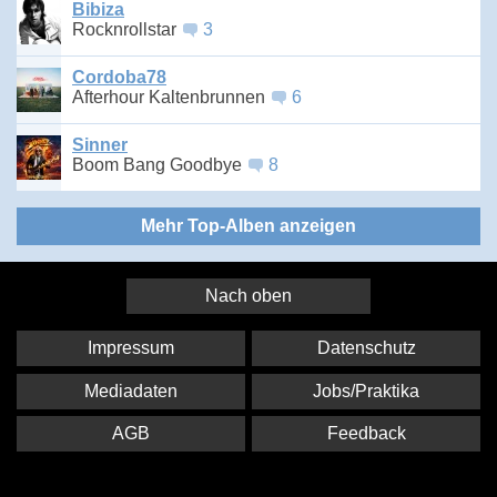
Bibiza
Rocknrollstar
3
Cordoba78
Afterhour Kaltenbrunnen
6
Sinner
Boom Bang Goodbye
8
Mehr Top-Alben anzeigen
Nach oben
Impressum
Datenschutz
Mediadaten
Jobs/Praktika
AGB
Feedback