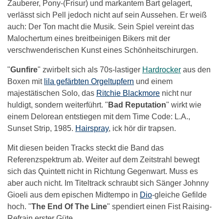
Zauberer, Pony-(Frisur) und markantem Bart gelagert,
verlässt sich Pell jedoch nicht auf sein Aussehen. Er weiß
auch: Der Ton macht die Musik. Sein Spiel vereint das
Malochertum eines breitbeinigen Bikers mit der
verschwenderischen Kunst eines Schönheitschirurgen.
"
Gunfire
" zwirbelt sich als 70s-lastiger
Hardrocker
aus den
Boxen mit
lila gefärbten Orgeltupfern
und einem
majestätischen Solo, das
Ritchie Blackmore
nicht nur
huldigt, sondern weiterführt. "
Bad Reputation
" wirkt wie
einem Delorean entstiegen mit dem Time Code: L.A.,
Sunset Strip, 1985.
Hairspray
, ick hör dir trapsen.
Mit diesen beiden Tracks steckt die Band das
Referenzspektrum ab. Weiter auf dem Zeitstrahl bewegt
sich das Quintett nicht in Richtung Gegenwart. Muss es
aber auch nicht. Im Titeltrack schraubt sich Sänger Johnny
Gioeli aus dem epischen Midtempo in
Dio
-gleiche Gefilde
hoch. "
The End Of The Line
" spendiert einen Fist Raising-
Refrain erster Güte.