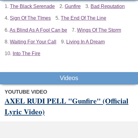
1.
The Black Serenade
2.
Gunfire
3.
Bad Reputation
4.
Sign Of The TImes
5.
The End Of The Line
6.
As Blind As A Fool Can be
7.
Wings Of The Storm
8.
Waiting For Your Call
9.
Living In A Dream
10.
Into The Fire
Videos
YOUTUBE VIDEO
AXEL RUDI PELL "Gunfire" (Official
Lyric Video)