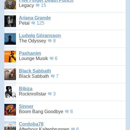
Five Finger Death Punch
Legacy
15
Ariana Grande
Petal
125
Ludwig Göransson
The Odyssey
8
Pashanim
Lounge Musik
6
Black Sabbath
Black Sabbath
7
Bibiza
Rocknrollstar
3
Sinner
Boom Bang Goodbye
8
Cordoba78
Afterhour Kaltenbrunnen
6