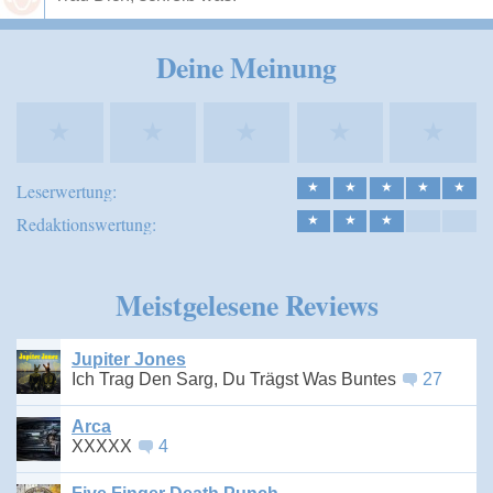
Speichern
Deine Meinung
★
★
★
★
★
Leserwertung:
★
★
★
★
★
Redaktionswertung:
★
★
★
Meistgelesene Reviews
Jupiter Jones
Ich Trag Den Sarg, Du Trägst Was Buntes
27
Arca
XXXXX
4