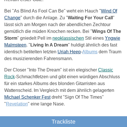
Bei "As Blind As Fool Can Be" weht ein Hauch "
Wind Of
Change
" durch die Anlage. Zu "
Waiting For Your Call
"
lässt sich am Morgen nach der abendlichen Zechtour
gemütlich die müden Knochen recken. Bei "
Wings Of The
Storm
" gniedelt Pell im
neoklassischen
Stil eines
Yngwie
Malmsteen
. "
Living In A Dream
" huldigt ähnlich des fast
identisch betitelten letzten
Uriah Heep
-
Albums
dem Traum
des musizierenden Fahrensmann.
Der Closer "Into The Dream" ist ein elegischer
Classic
Rock
-Schmachtfetzen und gibt einen würdigen Abschluss
für ein starkes Albums des blonden Gitarristen aus
Wattenscheid. Im Vergleich mit dem ähnlich gelagerten
Michael Schenker Fest
dreht "Sign Of The Times"
"
Revelation
" eine lange Nase.
Trackliste