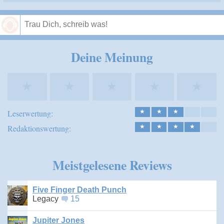
Speichern
Deine Meinung
★
★
★
★
★
Leserwertung:
★
★
★
Redaktionswertung:
★
★
★
★
Meistgelesene Reviews
Five Finger Death Punch
Legacy
15
Jupiter Jones