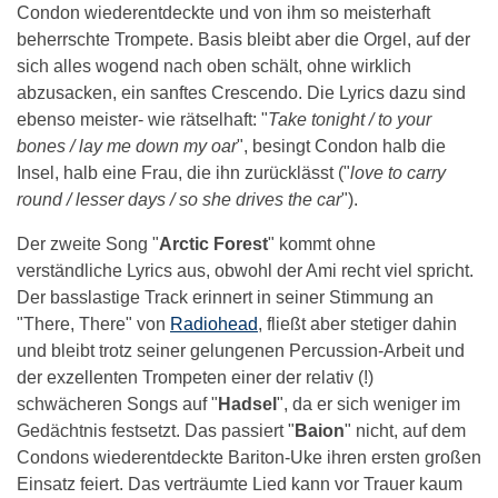
Condon wiederentdeckte und von ihm so meisterhaft
beherrschte Trompete. Basis bleibt aber die Orgel, auf der
sich alles wogend nach oben schält, ohne wirklich
abzusacken, ein sanftes Crescendo. Die Lyrics dazu sind
ebenso meister- wie rätselhaft: "
Take tonight / to your
bones / lay me down my oar
", besingt Condon halb die
Insel, halb eine Frau, die ihn zurücklässt ("
love to carry
round / lesser days / so she drives the car
").
Der zweite Song "
Arctic Forest
" kommt ohne
verständliche Lyrics aus, obwohl der Ami recht viel spricht.
Der basslastige Track erinnert in seiner Stimmung an
"There, There" von
Radiohead
, fließt aber stetiger dahin
und bleibt trotz seiner gelungenen Percussion-Arbeit und
der exzellenten Trompeten einer der relativ (!)
schwächeren Songs auf "
Hadsel
", da er sich weniger im
Gedächtnis festsetzt. Das passiert "
Baion
" nicht, auf dem
Condons wiederentdeckte Bariton-Uke ihren ersten großen
Einsatz feiert. Das verträumte Lied kann vor Trauer kaum