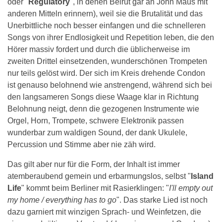
oder "
Regulatory
", in denen Beirut gar an John Maus mit
anderen Mitteln erinnern), weil sie die Brutalität und das
Unerbittliche noch besser einfangen und die schnelleren
Songs von ihrer Endlosigkeit und Repetition leben, die den
Hörer massiv fordert und durch die üblicherweise im
zweiten Drittel einsetzenden, wunderschönen Trompeten
nur teils gelöst wird. Der sich im Kreis drehende Condon
ist genauso belohnend wie anstrengend, während sich bei
den langsameren Songs diese Waage klar in Richtung
Belohnung neigt, denn die gezogenen Instrumente wie
Orgel, Horn, Trompete, schwere Elektronik passen
wunderbar zum waldigen Sound, der dank Ukulele,
Percussion und Stimme aber nie zäh wird.
Das gilt aber nur für die Form, der Inhalt ist immer
atemberaubend gemein und erbarmungslos, selbst "
Island
Life
" kommt beim Berliner mit Rasierklingen: "
I'll empty out
my home / everything has to go
". Das starke Lied ist noch
dazu garniert mit winzigen Sprach- und Weinfetzen, die