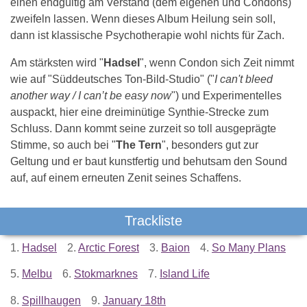
einen endgültig am Verstand (dem eigenen und Condons)
zweifeln lassen. Wenn dieses Album Heilung sein soll,
dann ist klassische Psychotherapie wohl nichts für Zach.
Am stärksten wird "
Hadsel
", wenn Condon sich Zeit nimmt
wie auf "Süddeutsches Ton-Bild-Studio" ("
I can't bleed
another way / I can’t be easy now
") und Experimentelles
auspackt, hier eine dreiminütige Synthie-Strecke zum
Schluss. Dann kommt seine zurzeit so toll ausgeprägte
Stimme, so auch bei "
The Tern
", besonders gut zur
Geltung und er baut kunstfertig und behutsam den Sound
auf, auf einem erneuten Zenit seines Schaffens.
Trackliste
1.
Hadsel
2.
Arctic Forest
3.
Baion
4.
So Many Plans
5.
Melbu
6.
Stokmarknes
7.
Island Life
8.
Spillhaugen
9.
January 18th