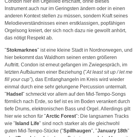
Condon hier ein Orgellied erschafft, ohne dieses
Instrument auch nur im Geringsten ändern oder in einen
anderen Kontext stellen zu müssen, sondern Kraft seines
Melodieverständnisses einen erstklassigen, popfähigen
Orgelsong kreiert, der sich noch dazu nie gewollt anhört,
das nötigt Respekt ab.
"
Stokmarknes
" ist eine kleine Stadt in Nordnorwegen, und
hier bekommt das Waldhorn seinen ersten größeren
Auftritt. Condon ist erneut gefangen im Zwiegespräch, im
letzten Aufbäumen einer Beziehung ("
At least sit up / let me
fill your cup"
), das Entlanghangeln im Kreis wird wieder
einmal durch eine sehr gelungene Percussion untermalt.
"
Hadsel
" schmeckt vor allem auf den Mid-Tempo-Songs
förmlich nach Erde, so tief ist es im Boden verankert durch
tiefe Drums, elektronischen Bass und Orgel. Allerdings gilt
hier wie schon für "
Arctic Forest
": Die langsamen Tracks
wie "
Island Life
" sind noch starker als die gleichwohl
guten Mid-Tempo-Stücke ("
Spillhaugen
", "
January 18th
"