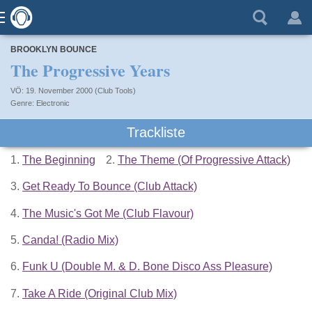
BROOKLYN BOUNCE
The Progressive Years
VÖ: 19. November 2000 (Club Tools)
Electronic
Trackliste
1.
The Beginning
2.
The Theme (Of Progressive Attack)
3.
Get Ready To Bounce (Club Attack)
4.
The Music's Got Me (Club Flavour)
5.
Canda! (Radio Mix)
6.
Funk U (Double M. & D. Bone Disco Ass Pleasure)
7.
Take A Ride (Original Club Mix)