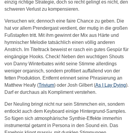
einzig richtige Strategie, doch so recht gelingt es nicht, den
schweren Verlust zu kompensieren.
Versuchen wir, dennoch eine faire Chance zu geben. Die
hat vor allem Prendergast verdient, der mutig in die großen
Fußstapfen tritt. Mit ihm gewinnt der Mix aus Härte und
hymnischer Melodie tatsächlich einen völlig anderen
Anstrich. Im Titeltrack beweist er rasch ein gutes Gespür für
eingängige Hooks. Check! Neben den wuchtigen Shouts
von Danny Winterbates wirkt seine Stimme allerdings
weniger organisch, sondern profitiert auffallend von der
fetten Produktion. Entfernt erinnert seine Phrasierung an
Matthew Heafy (
Trivium
) oder Josh Gilbert (
As I Lay Dying
).
Darf er durchaus als Kompliment verstehen.
Der Neuling bringt nicht nur sein Stimmchen ein, sondern
entlockt auch dem Keyboard einige Hintergrund-Samples.
So fügen sich atmosphärische Synthie-Effekte immerhin
instrumental getarnt in Persona in den Sound ein. Das
Ergebnis klingt massiv, mit dunklen Stimmungen