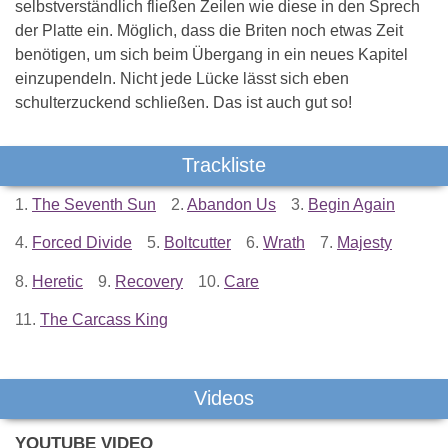
selbstverständlich fließen Zeilen wie diese in den Sprech
der Platte ein. Möglich, dass die Briten noch etwas Zeit
benötigen, um sich beim Übergang in ein neues Kapitel
einzupendeln. Nicht jede Lücke lässt sich eben
schulterzuckend schließen. Das ist auch gut so!
Trackliste
1.
The Seventh Sun
2.
Abandon Us
3.
Begin Again
4.
Forced Divide
5.
Boltcutter
6.
Wrath
7.
Majesty
8.
Heretic
9.
Recovery
10.
Care
11.
The Carcass King
Videos
YOUTUBE VIDEO