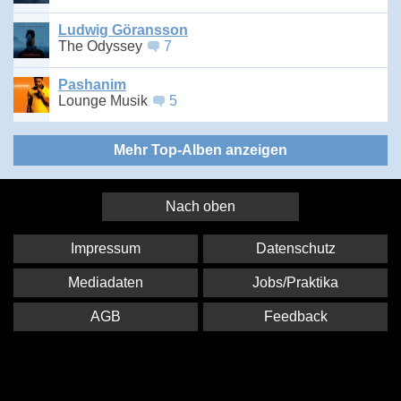
Ludwig Göransson
The Odyssey
7
Pashanim
Lounge Musik
5
Mehr Top-Alben anzeigen
Nach oben
Impressum
Datenschutz
Mediadaten
Jobs/Praktika
AGB
Feedback