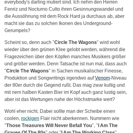
everybody's darling mutiert sind. Ich nehm den Herren
Fenriz und Nocturno Culto ihren Gesinnungswandel und
die Aussöhnung mit dem Rock Hard ja durchaus ab, aber
macht sie das zu solchen Ikonen des Underground-
Gerumpels?
Scheint so, denn auch "
Circle The Wagons
" wird wohl
wieder über den grünen Klee gelobt werden, während die
Fragezeichen über den Köpfen manches Musikers größer
und größer werden. Denn Tatsache ist nun mal, dass auch
"
Circle The Wagons
" in Sachen musikalischer Finesse,
Produktion und Songwritings irgendwo auf
Venom
-Niveau
der 80er durch die Gegend rußt. Das mag zwar kultig und
mit nem halben Kasten Bier im Kopf auch ganz lustig sein,
aber ist das Wertungen nahe der Höchstmarke wert?
Wohl eher nicht. Dabei sollte man der Scheibe einen
coolen,
rockigen
Flair nicht aberkennen. Nummern wie
"
Those Treasures Will Never Befall You
", "
I Am The
Graves Of The 80s
" oder "
I Am The Working Class
"