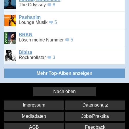
The Odyssey
8
Pashanim
Lounge Musik
5
BRKN
Lösch meine Nummer
5
Bibiza
Rocknrollstar
3
Mehr Top-Alben anzeigen
Nach oben
Impressum
Datenschutz
Mediadaten
Jobs/Praktika
AGB
Feedback