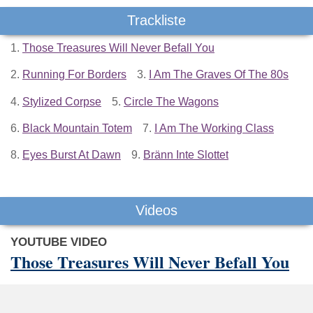
Trackliste
1.
Those Treasures Will Never Befall You
2.
Running For Borders
3.
I Am The Graves Of The 80s
4.
Stylized Corpse
5.
Circle The Wagons
6.
Black Mountain Totem
7.
I Am The Working Class
8.
Eyes Burst At Dawn
9.
Bränn Inte Slottet
Videos
YOUTUBE VIDEO
Those Treasures Will Never Befall You