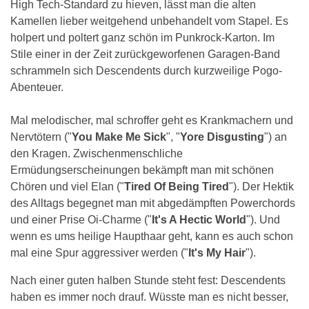
High Tech-Standard zu hieven, lässt man die alten
Kamellen lieber weitgehend unbehandelt vom Stapel. Es
holpert und poltert ganz schön im Punkrock-Karton. Im
Stile einer in der Zeit zurückgeworfenen Garagen-Band
schrammeln sich Descendents durch kurzweilige Pogo-
Abenteuer.
Mal melodischer, mal schroffer geht es Krankmachern und
Nervtötern ("
You Make Me Sick
", "
Yore Disgusting
") an
den Kragen. Zwischenmenschliche
Ermüdungserscheinungen bekämpft man mit schönen
Chören und viel Elan ("
Tired Of Being Tired
"). Der Hektik
des Alltags begegnet man mit abgedämpften Powerchords
und einer Prise Oi-Charme ("
It's A Hectic World
"). Und
wenn es ums heilige Haupthaar geht, kann es auch schon
mal eine Spur aggressiver werden ("
It's My Hair
").
Nach einer guten halben Stunde steht fest: Descendents
haben es immer noch drauf. Wüsste man es nicht besser,