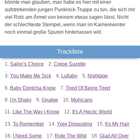
könnte man glauben, man habe es hier mit einer
aufstrebenden jungen Punkrock-Truppe zu tun, die sich mit
viel Rotz am Ärmel von keinem etwas sagen lässt. Nicht
der schlechteste Stempel, wenn man im Karrierewinter
noch einmal große Spuren hinterlassen will.
Trackliste
1.
Sailor's Choice
2.
Crepe Suzette
3.
You Make Me Sick
4.
Lullaby
5.
Nightage
6.
Baby Dontcha Know
7.
Tired Of Being Tired
8.
I'm Shaky
9.
Grudge
10.
Mohicans
11.
Like The Way I Know
12.
It's A Hectic World
13.
To Remember
14.
Yore Disgusting
15.
It's My Hair
16.
I Need Some
17.
Ride The Wild
18.
Glad All Over