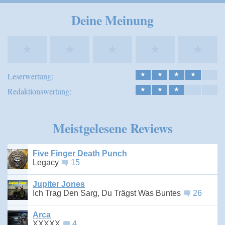
Speichern
Deine Meinung
★
★
★
★
★
Leserwertung:
★
★
★
★
Redaktionswertung:
★
★
★
Meistgelesene Reviews
Five Finger Death Punch
Legacy
15
Jupiter Jones
Ich Trag Den Sarg, Du Trägst Was Buntes
26
Arca
XXXXX
4