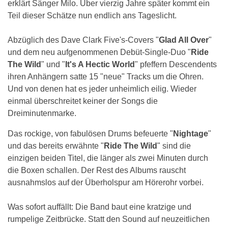
erklärt Sänger Milo. Über vierzig Jahre später kommt ein
Teil dieser Schätze nun endlich ans Tageslicht.
Abzüglich des Dave Clark Five's-Covers "
Glad All Over
"
und dem neu aufgenommenen Debüt-Single-Duo "
Ride
The Wild
" und "
It's A Hectic World
" pfeffern Descendents
ihren Anhängern satte 15 "neue" Tracks um die Ohren.
Und von denen hat es jeder unheimlich eilig. Wieder
einmal überschreitet keiner der Songs die
Dreiminutenmarke.
Das rockige, von fabulösen Drums befeuerte "
Nightage
"
und das bereits erwähnte "
Ride The Wild
" sind die
einzigen beiden Titel, die länger als zwei Minuten durch
die Boxen schallen. Der Rest des Albums rauscht
ausnahmslos auf der Überholspur am Hörerohr vorbei.
Was sofort auffällt: Die Band baut eine kratzige und
rumpelige Zeitbrücke. Statt den Sound auf neuzeitlichen