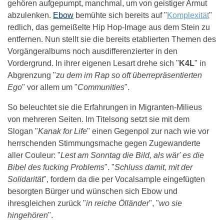
gehören aufgepumpt, manchmal, um von geistiger Armut
abzulenken.
Ebow
bemühte sich bereits auf "
Komplexität
"
redlich, das gemeißelte Hip Hop-Image aus dem Stein zu
entfernen. Nun stellt sie die bereits etablierten Themen des
Vorgängeralbums noch ausdifferenzierter in den
Vordergrund. In ihrer eigenen Lesart drehe sich "
K4L
" in
Abgrenzung "
zu dem im Rap so oft überrepräsentierten
Ego
" vor allem um "
Communities
".
So beleuchtet sie die Erfahrungen in Migranten-Milieus
von mehreren Seiten. Im Titelsong setzt sie mit dem
Slogan "
Kanak for Life
" einen Gegenpol zur nach wie vor
herrschenden Stimmungsmache gegen Zugewanderte
aller Couleur: "
Lest am Sonntag die Bild, als wär' es die
Bibel des fucking Problems
". "
Schluss damit, mit der
Solidarität
", fordern da die per Vocalsample eingefügten
besorgten Bürger und wünschen sich Ebow und
ihresgleichen zurück "
in reiche Ölländer
", "
wo sie
hingehören
".