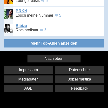
Lounge Musik
5
BRKN
Lösch meine Nummer
5
Bibiza
Rocknrollstar
3
Mehr Top-Alben anzeigen
Nach oben
Impressum
Datenschutz
Mediadaten
Jobs/Praktika
AGB
Feedback