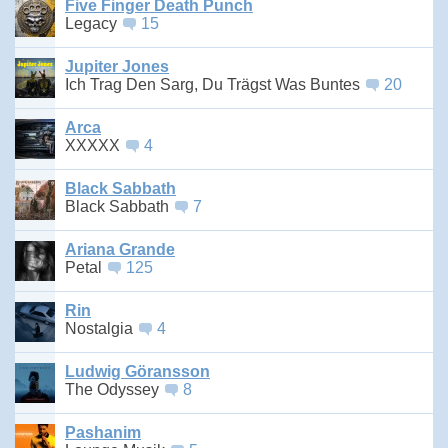
Five Finger Death Punch
Legacy
15
Jupiter Jones
Ich Trag Den Sarg, Du Trägst Was Buntes
20
Arca
XXXXX
4
Black Sabbath
Black Sabbath
7
Ariana Grande
Petal
125
Rin
Nostalgia
4
Ludwig Göransson
The Odyssey
8
Pashanim