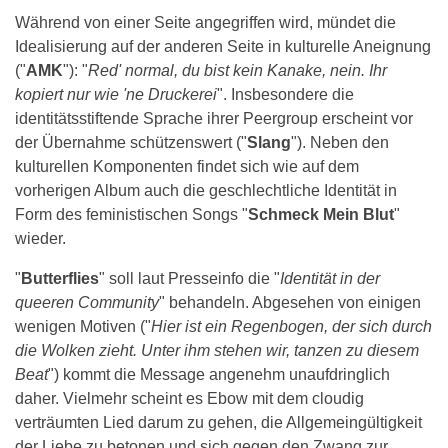
Während von einer Seite angegriffen wird, mündet die
Idealisierung auf der anderen Seite in kulturelle Aneignung
("
AMK
"): "
Red' normal, du bist kein Kanake, nein. Ihr
kopiert nur wie 'ne Druckerei
". Insbesondere die
identitätsstiftende Sprache ihrer Peergroup erscheint vor
der Übernahme schützenswert ("
Slang
"). Neben den
kulturellen Komponenten findet sich wie auf dem
vorherigen Album auch die geschlechtliche Identität in
Form des feministischen Songs "
Schmeck Mein Blut
"
wieder.
"
Butterflies
" soll laut Presseinfo die "
Identität in der
queeren Community
" behandeln. Abgesehen von einigen
wenigen Motiven ("
Hier ist ein Regenbogen, der sich durch
die Wolken zieht. Unter ihm stehen wir, tanzen zu diesem
Beat
") kommt die Message angenehm unaufdringlich
daher. Vielmehr scheint es Ebow mit dem cloudig
verträumten Lied darum zu gehen, die Allgemeingültigkeit
der Liebe zu betonen und sich gegen den Zwang zur