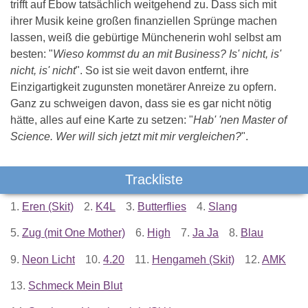
trifft auf Ebow tatsächlich weitgehend zu. Dass sich mit
ihrer Musik keine großen finanziellen Sprünge machen
lassen, weiß die gebürtige Münchenerin wohl selbst am
besten: "
Wieso kommst du an mit Business? Is' nicht, is'
nicht, is' nicht
". So ist sie weit davon entfernt, ihre
Einzigartigkeit zugunsten monetärer Anreize zu opfern.
Ganz zu schweigen davon, dass sie es gar nicht nötig
hätte, alles auf eine Karte zu setzen: "
Hab' 'nen Master of
Science. Wer will sich jetzt mit mir vergleichen?
".
Trackliste
1.
Eren (Skit)
2.
K4L
3.
Butterflies
4.
Slang
5.
Zug (mit One Mother)
6.
High
7.
Ja Ja
8.
Blau
9.
Neon Licht
10.
4.20
11.
Hengameh (Skit)
12.
AMK
13.
Schmeck Mein Blut