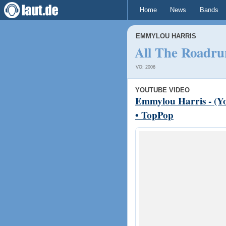
Home
News
Bands
EMMYLOU HARRIS
All The Roadru
VÖ: 2006
YOUTUBE VIDEO
Emmylou Harris - (You
• TopPop