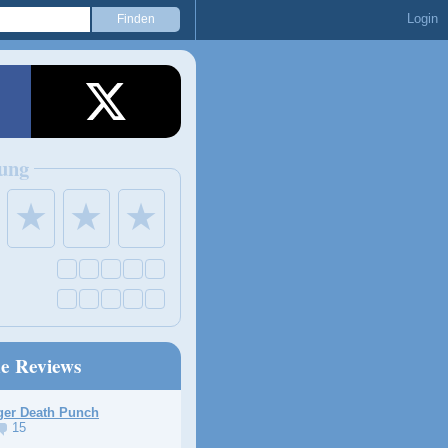
Login
ung
★
★
★
ne Reviews
ger Death Punch
15