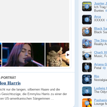
Jupiter 
Ich Trag
Buntes
Arca
XXXXX
Black S
Black S
The Stro
Reality 
Charli 
Music, F
Ariana 
Petal
Rin
E-PORTRÄT
Nostalgi
ou Harris
Ludwig 
icht nur die langen, silbernen Haare und die
The Ody
n Gesichtszüge, die Emmylou Harris zu einer der
sten US-amerikanischen Sängerinnen …
Pashan
Lounge 