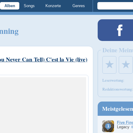
Alben
Songs
Konzerte
Genres
nning
Deine Mein
 Never Can Tell) C'est la Vie (live)
★
★
Leserwertung:
Redaktionswertung:
Meistgelese
Five Fin
Legacy