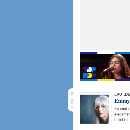
LAUT.D
Emmyl
Es sind n
elegante
beliebte