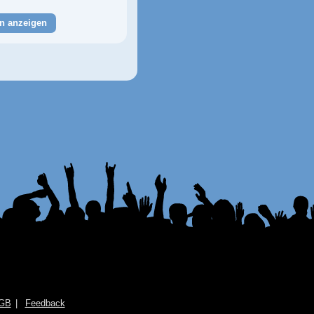
n anzeigen
GB
Feedback