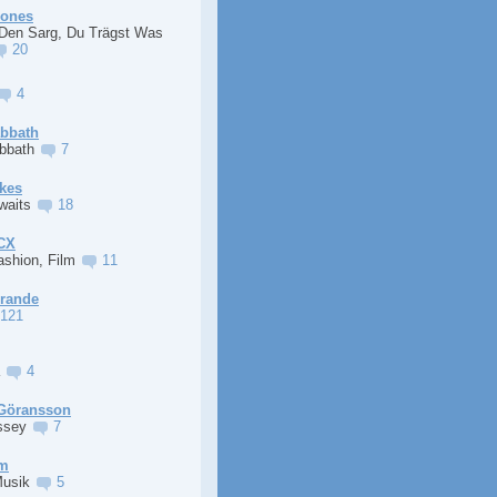
Jones
 Den Sarg, Du Trägst Was
20
4
abbath
abbath
7
kes
Awaits
18
XCX
ashion, Film
11
Grande
121
a
4
Göransson
ssey
7
im
Musik
5