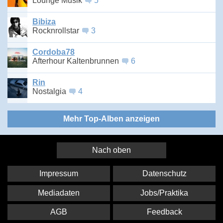
Lounge Musik
5
Bibiza
Rocknrollstar
3
Cordoba78
Afterhour Kaltenbrunnen
6
Rin
Nostalgia
4
Mehr Top-Alben anzeigen
Nach oben
Impressum
Datenschutz
Mediadaten
Jobs/Praktika
AGB
Feedback