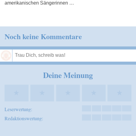
amerikanischen Sängerinnen …
Noch keine Kommentare
Speichern
Deine Meinung
★
★
★
★
★
Leserwertung:
Redaktionswertung: