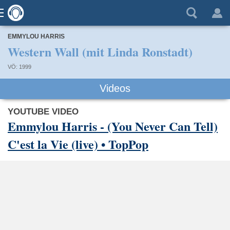
EMMYLOU HARRIS
Western Wall (mit Linda Ronstadt)
VÖ: 1999
Videos
YOUTUBE VIDEO
Emmylou Harris - (You Never Can Tell)
C'est la Vie (live) • TopPop