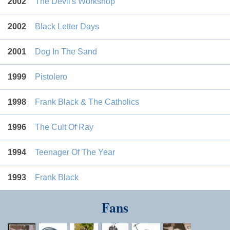
2002
The Devil's Workshop
2002
Black Letter Days
2001
Dog In The Sand
1999
Pistolero
1998
Frank Black & The Catholics
1996
The Cult Of Ray
1994
Teenager Of The Year
1993
Frank Black
Fans