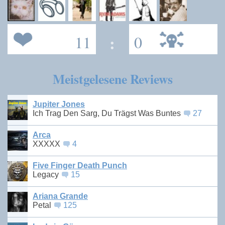
11
:
0
Meistgelesene Reviews
Jupiter Jones
Ich Trag Den Sarg, Du Trägst Was Buntes
27
Arca
XXXXX
4
Five Finger Death Punch
Legacy
15
Ariana Grande
Petal
125