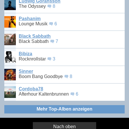
Ludwig Göransson
The Odyssey
8
Pashanim
Lounge Musik
6
Black Sabbath
Black Sabbath
7
Bibiza
Rocknrollstar
3
Sinner
Boom Bang Goodbye
8
Cordoba78
Afterhour Kaltenbrunnen
6
Mehr Top-Alben anzeigen
Nach oben