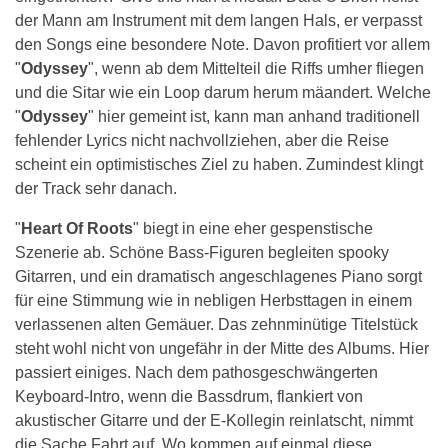
der Mann am Instrument mit dem langen Hals, er verpasst
den Songs eine besondere Note. Davon profitiert vor allem
"
Odyssey
", wenn ab dem Mittelteil die Riffs umher fliegen
und die Sitar wie ein Loop darum herum mäandert. Welche
"
Odyssey
" hier gemeint ist, kann man anhand traditionell
fehlender Lyrics nicht nachvollziehen, aber die Reise
scheint ein optimistisches Ziel zu haben. Zumindest klingt
der Track sehr danach.
"
Heart Of Roots
" biegt in eine eher gespenstische
Szenerie ab. Schöne Bass-Figuren begleiten spooky
Gitarren, und ein dramatisch angeschlagenes Piano sorgt
für eine Stimmung wie in nebligen Herbsttagen in einem
verlassenen alten Gemäuer. Das zehnminütige Titelstück
steht wohl nicht von ungefähr in der Mitte des Albums. Hier
passiert einiges. Nach dem pathosgeschwängerten
Keyboard-Intro, wenn die Bassdrum, flankiert von
akustischer Gitarre und der E-Kollegin reinlatscht, nimmt
die Sache Fahrt auf. Wo kommen auf einmal diese