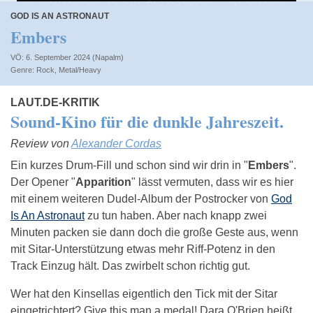
GOD IS AN ASTRONAUT
Embers
VÖ: 6. September 2024 (Napalm)
Rock
,
Metal/Heavy
LAUT.DE-KRITIK
Sound-Kino für die dunkle Jahreszeit.
Review von
Alexander Cordas
Ein kurzes Drum-Fill und schon sind wir drin in "
Embers
".
Der Opener "
Apparition
" lässt vermuten, dass wir es hier
mit einem weiteren Dudel-Album der Postrocker von
God
Is An Astronaut
zu tun haben. Aber nach knapp zwei
Minuten packen sie dann doch die große Geste aus, wenn
mit Sitar-Unterstützung etwas mehr Riff-Potenz in den
Track Einzug hält. Das zwirbelt schon richtig gut.
Wer hat den Kinsellas eigentlich den Tick mit der Sitar
eingetrichtert? Give this man a medal! Dara O'Brien heißt