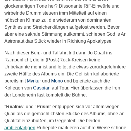
glockenartigen Töne her? Dissonante Riff-Einwürfe und
wirbelnde Drumm steuern imm Mittelteil auf einen
hübschen Klimax zu, die wiederum von dominanten
Synthies und Streicherklängen aufgelöst werden. Bevor
aber eine sakrale Stimmung aufkommt, schieben God Is An
Astronaut das Stück wieder in Richtung Apokalypse.
Nach dieser Berg- und Talfahrt tritt dann Jo Quail ins
Rampenlicht, die in (Post-)Rock-Kreisen keine
Unbekannte mehr ist und leitet die etwas zurückgelehntere
zweite Hälfte des Albums ein. Die Cellistin kollaborierte
bereits mit
Myrkur
und
Mono
und bgleitete auch die
Kollegen von
Caspian
auf Tour. Hier überlassen die Iren
der Londonerin fast komplett die Bühne.
"
Realms
" und "
Prism
" entpuppen sich vor allem wegen
Quail als die gemächlichsten Stücke des Albums, ohne an
Qualität einzubüßen, im Gegenteil: Die beiden
ambientartigen
Ruhepole markieren auf ihre Weise schöne