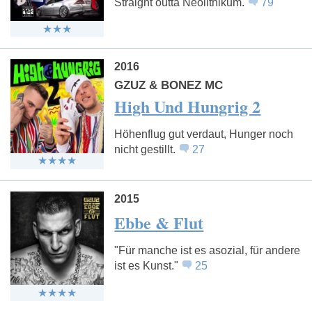
Straight outta Neolithikum.
79
2016
GZUZ & BONEZ MC
High Und Hungrig 2
Höhenflug gut verdaut, Hunger noch
nicht gestillt.
27
2015
Ebbe & Flut
"Für manche ist es asozial, für andere
ist es Kunst."
25