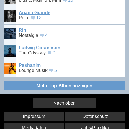
Music, Fashion, Film
10
Ariana Grande
Petal
121
Rin
Nostalgia
4
Ludwig Göransson
The Odyssey
7
Pashanim
Lounge Musik
5
Mehr Top-Alben anzeigen
Nach oben
Impressum
Datenschutz
Mediadaten
Jobs/Praktika