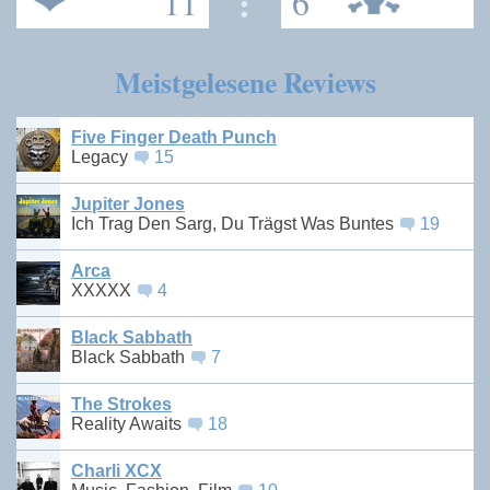
11
:
6
Meistgelesene Reviews
Five Finger Death Punch
Legacy
15
Jupiter Jones
Ich Trag Den Sarg, Du Trägst Was Buntes
19
Arca
XXXXX
4
Black Sabbath
Black Sabbath
7
The Strokes
Reality Awaits
18
Charli XCX