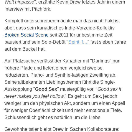
Welt hinpasse
", erzählte Kevin Drew letztes Jahr in einem
Interview mit Pitchfork.
Komplett unterschreiben möchte man das nicht. Fakt ist
aber, dass sein kanadisches Indie-Vorzeige-Kollektiv
Broken Social Scene
seit 2011 für unbestimmte Zeit
pausiert und sein Solo-Debüt "
Spirit If…
" fast sieben Jahre
auf dem Buckel hat.
Auf Platzsuche verlässt der Kanadier mit "Darlings" nun
frühere Pfade und liefert einen vergleichsweise
reduzierten, Piano- und Synthie-lastigen Zweitling ab.
Seine altbekannten Lieblingsthemen führt die Single-
Auskopplung "
Good Sex
" mustergültig vor: "
Good sex it
never makes you feel hollow.
" Es geht um Sex, jedoch
weniger um den physischen Akt, sondern um einen Appell
für weniger Oberflächlichkeit und mehr emotionale Tiefe.
Schlussendlich geht es natürlich um die Liebe.
Gewohnheitstier bleibt Drew in Sachen Kollaborateure: