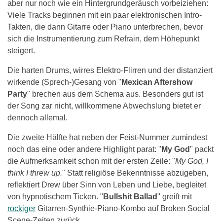
aber nur noch wie ein Hintergrundgeräusch vorbeiziehen:
Viele Tracks beginnen mit ein paar elektronischen Intro-
Takten, die dann Gitarre oder Piano unterbrechen, bevor
sich die Instrumentierung zum Refrain, dem Höhepunkt
steigert.
Die harten Drums, wirres Elektro-Flirren und der distanziert
wirkende (Sprech-)Gesang von "
Mexican Aftershow
Party
" brechen aus dem Schema aus. Besonders gut ist
der Song zar nicht, willkommene Abwechslung bietet er
dennoch allemal.
Die zweite Hälfte hat neben der Feist-Nummer zumindest
noch das eine oder andere Highlight parat: "
My God
" packt
die Aufmerksamkeit schon mit der ersten Zeile: "
My God, I
think I threw up.
" Statt religiöse Bekenntnisse abzugeben,
reflektiert Drew über Sinn von Leben und Liebe, begleitet
von hypnotischem Ticken. "
Bullshit Ballad
" greift mit
rockiger
Gitarren-Synthie-Piano-Kombo auf Broken Social
Scene-Zeiten zurück.