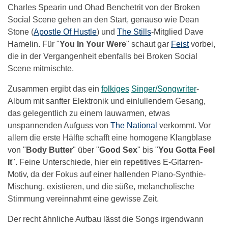
Charles Spearin und Ohad Benchetrit von der Broken
Social Scene gehen an den Start, genauso wie Dean
Stone (
Apostle Of Hustle
) und
The Stills
-Mitglied Dave
Hamelin. Für "
You In Your Were
" schaut gar
Feist
vorbei,
die in der Vergangenheit ebenfalls bei Broken Social
Scene mitmischte.
Zusammen ergibt das ein
folkiges
Singer/Songwriter
-
Album mit sanfter Elektronik und einlullendem Gesang,
das gelegentlich zu einem lauwarmen, etwas
unspannenden Aufguss von
The National
verkommt. Vor
allem die erste Hälfte schafft eine homogene Klangblase
von "
Body Butter
" über "
Good Sex
" bis "
You Gotta Feel
It
". Feine Unterschiede, hier ein repetitives E-Gitarren-
Motiv, da der Fokus auf einer hallenden Piano-Synthie-
Mischung, existieren, und die süße, melancholische
Stimmung vereinnahmt eine gewisse Zeit.
Der recht ähnliche Aufbau lässt die Songs irgendwann