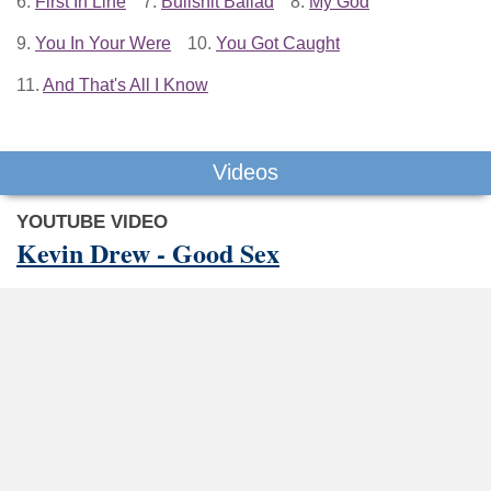
6.
First In Line
7.
Bullshit Ballad
8.
My God
9.
You In Your Were
10.
You Got Caught
11.
And That's All I Know
Videos
YOUTUBE VIDEO
Kevin Drew - Good Sex