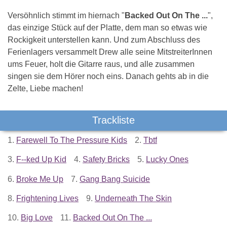
Versöhnlich stimmt im hiernach "
Backed Out On The ...
",
das einzige Stück auf der Platte, dem man so etwas wie
Rockigkeit unterstellen kann. Und zum Abschluss des
Ferienlagers versammelt Drew alle seine MitstreiterInnen
ums Feuer, holt die Gitarre raus, und alle zusammen
singen sie dem Hörer noch eins. Danach gehts ab in die
Zelte, Liebe machen!
Trackliste
1.
Farewell To The Pressure Kids
2.
Tbtf
3.
F--ked Up Kid
4.
Safety Bricks
5.
Lucky Ones
6.
Broke Me Up
7.
Gang Bang Suicide
8.
Frightening Lives
9.
Underneath The Skin
10.
Big Love
11.
Backed Out On The ...