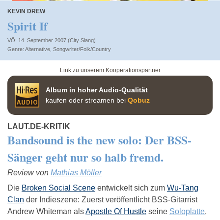
KEVIN DREW
Spirit If
VÖ: 14. September 2007 (City Slang)
Alternative
,
Songwriter/Folk/Country
Link zu unserem Kooperationspartner
Album in hoher Audio-Qualität
kaufen oder streamen bei
Qobuz
LAUT.DE-KRITIK
Bandsound is the new solo: Der BSS-
Sänger geht nur so halb fremd.
Review von
Mathias Möller
Die
Broken Social Scene
entwickelt sich zum
Wu-Tang
Clan
der Indieszene: Zuerst veröffentlicht BSS-Gitarrist
Andrew Whiteman als
Apostle Of Hustle
seine
Soloplatte
,