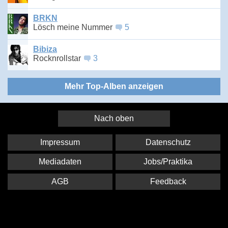
BRKN
Lösch meine Nummer
5
Bibiza
Rocknrollstar
3
Mehr Top-Alben anzeigen
Nach oben
Impressum
Datenschutz
Mediadaten
Jobs/Praktika
AGB
Feedback