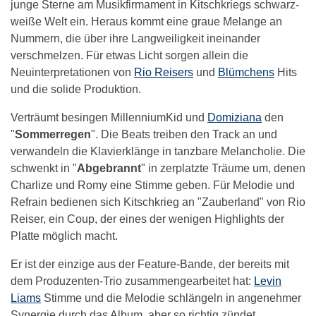
junge Sterne am Musikfirmament in Kitschkriegs schwarz-
weiße Welt ein. Heraus kommt eine graue Melange an
Nummern, die über ihre Langweiligkeit ineinander
verschmelzen. Für etwas Licht sorgen allein die
Neuinterpretationen von
Rio Reisers
und
Blümchens
Hits
und die solide Produktion.
Verträumt besingen MillenniumKid und
Domiziana
den
"
Sommerregen
". Die Beats treiben den Track an und
verwandeln die Klavierklänge in tanzbare Melancholie. Die
schwenkt in "
Abgebrannt
" in zerplatzte Träume um, denen
Charlize und Romy eine Stimme geben. Für Melodie und
Refrain bedienen sich Kitschkrieg an "Zauberland" von Rio
Reiser, ein Coup, der eines der wenigen Highlights der
Platte möglich macht.
Er ist der einzige aus der Feature-Bande, der bereits mit
dem Produzenten-Trio zusammengearbeitet hat:
Levin
Liams
Stimme und die Melodie schlängeln in angenehmer
Synergie durch das Album, aber so richtig zündet