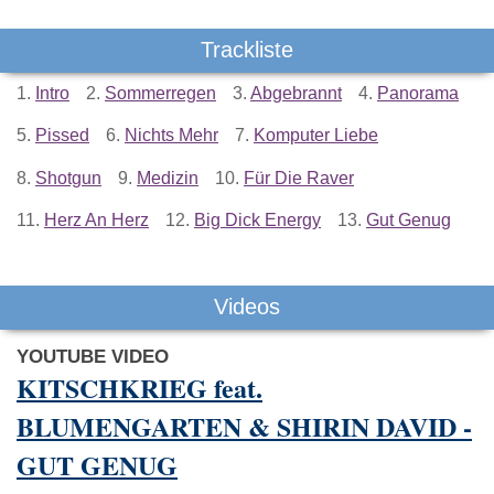
Trackliste
1.
Intro
2.
Sommerregen
3.
Abgebrannt
4.
Panorama
5.
Pissed
6.
Nichts Mehr
7.
Komputer Liebe
8.
Shotgun
9.
Medizin
10.
Für Die Raver
11.
Herz An Herz
12.
Big Dick Energy
13.
Gut Genug
Videos
YOUTUBE VIDEO
KITSCHKRIEG feat.
BLUMENGARTEN & SHIRIN DAVID -
GUT GENUG