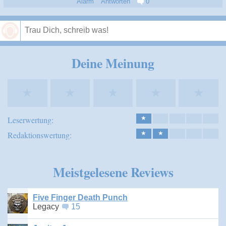
Alarm
Antworten
0
Speichern
Deine Meinung
★
★
★
★
★
Leserwertung:
★
Redaktionswertung:
★
★
Meistgelesene Reviews
Five Finger Death Punch
Legacy
15