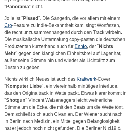
"
Panorama
" nicht.
Jolle ist "
Pissed
". Die Sängerin, die vor allem mit einem
Cro
-Feature zu Indie-Bekanntheit kam, singt Wortfetzen,
die recht unzusammenhängend durch den Track wirbeln.
Die musikalische Untermalung copy-pasten die deutschen
Produzenten kurzerhand auch für
Ennio
, der "
Nichts
Mehr
" gegen den klanglichen Einheitsbrei auf Lager hat,
außer seine Stimme hin und wieder als Lichtblitz zum
Besten zu geben.
Nichts wirklich Neues ist auch das
Kraftwerk
-Cover
"
Komputer Liebe
", ein viereinhalb minütiges Interlude,
das den Originaltrack in Watte packt. Etwas klarer kommt in
"
Shotgun
" Vincent Waizeneggers leicht weinerliche
Stimme um die Ecke, die mit den Beats um die Wette tönt.
Dem schließt sich auch Civan an. Der Wiener sucht nach
in Berlin nach Medizin, ein Mittel gegen Belanglosigkeit
hat er jedoch noch nicht gefunden. Die Berliner Nizi19 &