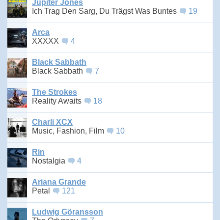
Jupiter Jones
Ich Trag Den Sarg, Du Trägst Was Buntes
19
Arca
XXXXX
4
Black Sabbath
Black Sabbath
7
The Strokes
Reality Awaits
18
Charli XCX
Music, Fashion, Film
10
Rin
Nostalgia
4
Ariana Grande
Petal
121
Ludwig Göransson