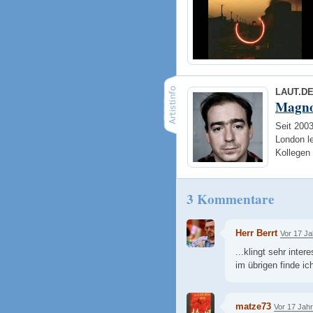
LAUT.D
Magnol
Seit 2003
London l
Kollegen
3 Kommentare
Herr Berrt
Vor 17 J
...klingt sehr inter
im übrigen finde i
matze73
Vor 17 Jah