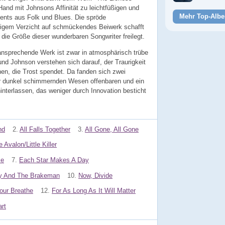
and mit Johnsons Affinität zu leichtfüßigen und
Mehr Top-Albe
nts aus Folk und Blues. Die spröde
itigem Verzicht auf schmückendes Beiwerk schafft
e die Größe dieser wunderbaren Songwriter freilegt.
nsprechende Werk ist zwar in atmosphärisch trübe
nd Johnson verstehen sich darauf, der Traurigkeit
gnen, die Trost spendet. Da fanden sich zwei
ihr dunkel schimmernden Wesen offenbaren und ein
hinterlassen, das weniger durch Innovation besticht
nd
2.
All Falls Together
3.
All Gone, All Gone
e Avalon/Little Killer
Me
7.
Each Star Makes A Day
ly And The Brakeman
10.
Now, Divide
our Breathe
12.
For As Long As It Will Matter
rt