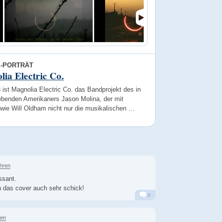
E-PORTRÄT
ia Electric Co.
 ist Magnolia Electric Co. das Bandprojekt des in
ebenden Amerikaners Jason Molina, der mit
 wie Will Oldham nicht nur die musikalischen …
ahren
essant.
ch das cover auch sehr schick!
0
Alarm
Antworten
ren