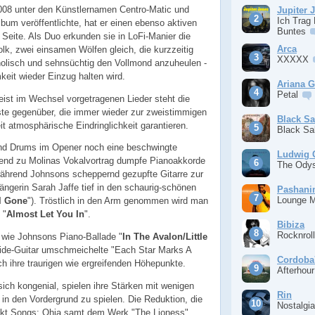
2008 unter den Künstlernamen Centro-Matic und
Jupiter 
Ich Trag
bum veröffentlichte, hat er einen ebenso aktiven
Buntes
 Seite. Als Duo erkunden sie in LoFi-Manier die
Arca
olk, zwei einsamen Wölfen gleich, die kurzzeitig
XXXXX
olisch und sehnsüchtig den Vollmond anzuheulen -
eit wieder Einzug halten wird.
Ariana 
Petal
eist im Wechsel vorgetragenen Lieder steht die
te gegenüber, die immer wieder zur zweistimmigen
Black S
it atmosphärische Eindringlichkeit garantieren.
Black S
nd Drums im Opener noch eine beschwingte
Ludwig 
ßend zu Molinas Vokalvortrag dumpfe Pianoakkorde
The Ody
während Johnsons scheppernd gezupfte Gitarre zur
ngerin Sarah Jaffe tief in den schaurig-schönen
Pashan
Lounge 
ll Gone
"). Tröstlich in den Arm genommen wird man
 "
Almost Let You In
".
Bibiza
Rocknrol
n wie Johnsons Piano-Ballade "
In The Avalon/Little
lide-Guitar umschmeichelte "Each Star Marks A
Cordoba
ich ihre traurigen wie ergreifenden Höhepunkte.
Afterhou
ch kongenial, spielen ihre Stärken mit wenigen
Rin
in den Vordergrund zu spielen. Die Reduktion, die
Nostalgi
ekt Songs: Ohia samt dem Werk "The Lioness"