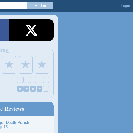
Login
ung
★
★
★
★
★
★
★
ne Reviews
ger Death Punch
15