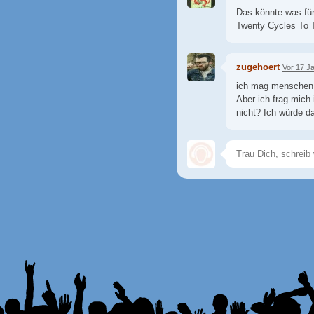
Das könnte was für
Twenty Cycles To T
zugehoert
Vor 17 J
ich mag menschen
Aber ich frag mich
nicht? Ich würde da