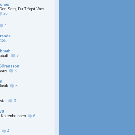
Jones
 Den Sarg, Du Trägst Was
26
4
Grande
125
abbath
abbath
7
Göransson
ssey
8
im
Musik
5
lstar
3
78
r Kaltenbrunnen
6
a
4