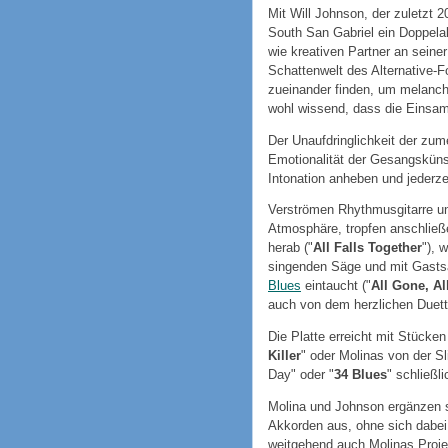
Mit Will Johnson, der zuletzt 
South San Gabriel ein Doppelal
wie kreativen Partner an seiner
Schattenwelt des Alternative-F
zueinander finden, um melanch
wohl wissend, dass die Einsamk
Der Unaufdringlichkeit der zum
Emotionalität der Gesangsküns
Intonation anheben und jederze
Verströmen Rhythmusgitarre u
Atmosphäre, tropfen anschlie
herab ("
All Falls Together
"), 
singenden Säge und mit Gastsä
Blues
eintaucht ("
All Gone, A
auch von dem herzlichen Duett
Die Platte erreicht mit Stücke
Killer
" oder Molinas von der S
Day" oder "
34 Blues
" schließl
Molina und Johnson ergänzen si
Akkorden aus, ohne sich dabei 
weitgehend auch Molinas Proj