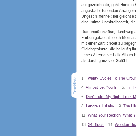
ausgezeichnete, geht Hand in H
angestaubt tönenden Arrangeme
Ungeschliffenheit bei gleichze
eine intime Unmittelbarkeit, di
Das unprätenziöse, durchweg a
Farben getaucht, doch Molina u
mit einer Zärtlichkeit zu bege
Gleichgesinnte, die beiläufig 
feines Alternative Folk-Album 
als durch ganz viel Gefühl.
1.
Twenty Cycles To The Grou
4.
Almost Let You In
5.
In Th
6.
Don't Take My Night From 
8.
Lenore's Lullaby
9.
The Li
11.
What Your Reckon, What Y
13.
34 Blues
14.
Wooden Hea