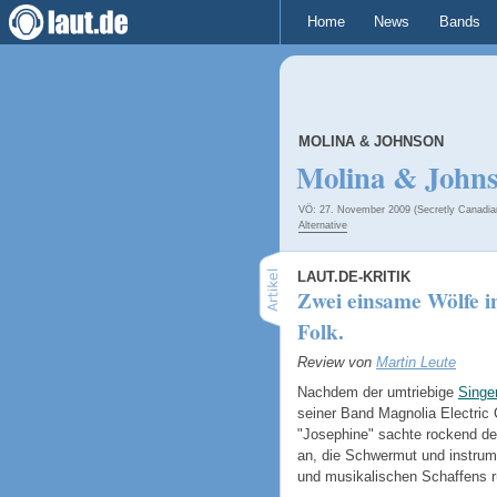
Home
News
Bands
MOLINA & JOHNSON
Molina & John
VÖ: 27. November 2009 (Secretly Canadia
Alternative
LAUT.DE-KRITIK
Zwei einsame Wölfe in
Folk.
Review von
Martin Leute
Nachdem der umtriebige
Singe
seiner Band Magnolia Electric
"Josephine" sachte rockend 
an, die Schwermut und instrum
und musikalischen Schaffens r