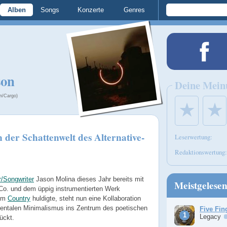
Alben
Songs
Konzerte
Genres
son
Deine Mein
n/Cargo)
★
★
 der Schattenwelt des Alternative-
Leserwertung:
Redaktionswertung:
r/Songwriter
Jason Molina dieses Jahr bereits mit
Meistgelese
 Co. und dem üppig instrumentierten Werk
dem
Country
huldigte, steht nun eine Kollaboration
entalen Minimalismus ins Zentrum des poetischen
Five Fin
Legacy
ückt.