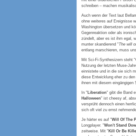
schreiben – machen musikalis
Auch wenn der Text laut Bellam
ohne weiteres auf Ereignisse w
Washington übersetzen und kön
Gegenreaktion oder als ironis
zündelt, aber es ist ihm egal
munter skandierend "
The will o
entlang marschieren, muss uns 
Mit Sci-Fi-Synthesizern steht "
Nutzung der letzten Muse-Jahre
einnistete und in die sie sich 
diese Entwicklung eher zu den Ä
ihnen mit diesem eingängigen 
In "
Liberation
" gibt die Band 
Halloween
" ist cheesy af, abs
versprüht dennoch einen herrl
sich oft viel zu ernst nehmen
Je härter es auf "
Will Of The 
Longplayer. "
Won't Stand Do
zeitweise. Mit "
Kill Or Be Kill