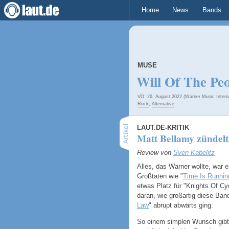
Home
News
Bands
MUSE
Will Of The Pe
VÖ: 26. August 2022 (Warner Music Interna
Rock
,
Alternative
LAUT.DE-KRITIK
Matt Bellamy zündelt,
Review von
Sven Kabelitz
Alles, das Warner wollte, war 
Großtaten wie "
Time Is Runnin
etwas Platz für "Knights Of C
daran, wie großartig diese Ban
Law
" abrupt abwärts ging.
So einem simplen Wunsch gibt