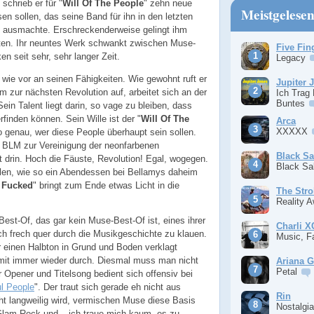
 schrieb er für "
Will Of The People
" zehn neue
Meistgelese
en sollen, das seine Band für ihn in den letzten
) ausmachte. Erschreckenderweise gelingt ihm
ten. Ihr neuntes Werk schwankt zwischen Muse-
Five Fin
n seit sehr, sehr langer Zeit.
Legacy
wie vor an seinen Fähigkeiten. Wie gewohnt ruft er
Jupiter 
 zur nächsten Revolution auf, arbeitet sich an der
Ich Trag
Buntes
in Talent liegt darin, so vage zu bleiben, dass
rfinden können. Sein Wille ist der "
Will Of The
Arca
XXXXX
o genau, wer diese People überhaupt sein sollen.
 BLM zur Vereinigung der neonfarbenen
Black S
st drin. Hoch die Fäuste, Revolution! Egal, wogegen.
Black S
llen, wie so ein Abendessen bei Bellamys daheim
 Fucked
" bringt zum Ende etwas Licht in die
The Stro
Reality 
Best-Of, das gar kein Muse-Best-Of ist, eines ihrer
Charli 
ch frech quer durch die Musikgeschichte zu klauen.
Music, F
r einen Halbton in Grund und Boden verklagt
mit immer wieder durch. Diesmal muss man nicht
Ariana 
Petal
r Opener und Titelsong bedient sich offensiv bei
ul People
". Der traut sich gerade eh nicht aus
Rin
ht langweilig wird, vermischen Muse diese Basis
Nostalgi
 Glam Rock und – ich traue mich kaum, es zu