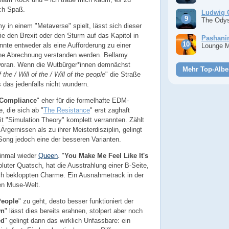
ch Spaß.
Ludwig 
The Ody
y in einem "Metaverse" spielt, lässt sich dieser
ie den Brexit oder den Sturm auf das Kapitol in
Pashan
nte entweder als eine Aufforderung zu einer
Lounge 
che Abrechnung verstanden werden. Bellamy
, woran. Wenn die Wutbürger*innen demnächst
Mehr Top-Albe
f the / Will of the / Will of the people
" die Straße
das jedenfalls nicht wundern.
Compliance
" eher für die formelhafte EDM-
, die sich ab "
The Resistance
" erst zaghaft
mit "Simulation Theory" komplett verrannten. Zählt
rgernissen als zu ihrer Meisterdisziplin, gelingt
Song jedoch eine der besseren Varianten.
einmal wieder
Queen
. "
You Make Me Feel Like It's
oluter Quatsch, hat die Ausstrahlung einer B-Seite,
ich bekloppten Charme. Ein Ausnahmetrack in der
den Muse-Welt.
People
" zu geht, desto besser funktioniert der
wn
" lässt dies bereits erahnen, stolpert aber noch
ed
" gelingt dann das wirklich Unfassbare: ein