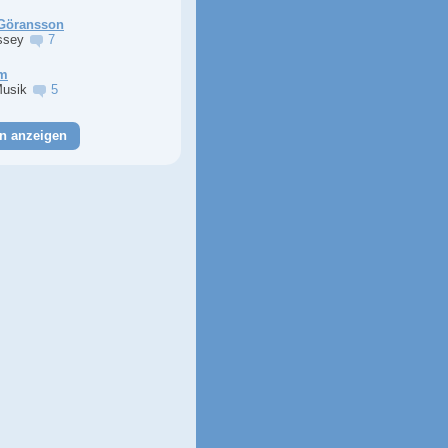
Göransson
ssey
7
im
Musik
5
n anzeigen