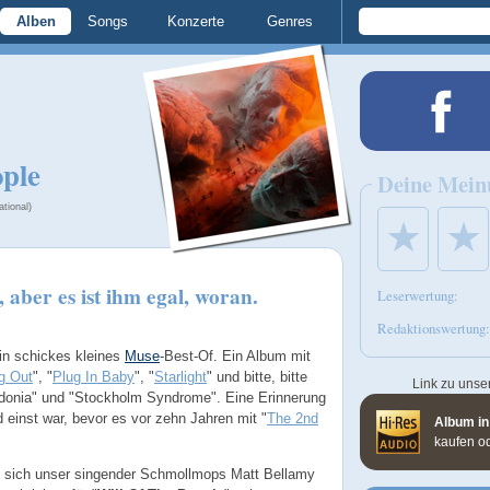
Alben
Songs
Konzerte
Genres
ople
Deine Mein
tional)
★
★
 aber es ist ihm egal, woran.
Leserwertung:
Redaktionswertung:
ein schickes kleines
Muse
-Best-Of. Ein Album mit
g Out
", "
Plug In Baby
", "
Starlight
" und bitte, bitte
Link zu unse
ydonia" und "Stockholm Syndrome". Eine Erinnerung
d einst war, bevor es vor zehn Jahren mit "
The 2nd
Album in
kaufen o
 sich unser singender Schmollmops Matt Bellamy