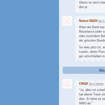
Album ist doch kla
den je.
Nutzer-58224
Vor 4
Wäre die Band nac
Resistance (oder 
oder zumindest Bel
der grössten Bands
So wies jetzt ist, 
Leuten, deren Pers
gut umschrieben is
All
CMQK
Vor 4 Jahren
"Ja, alles ist sche
hat dieser Track e
dies. Er lehnt es 
NWO ab."