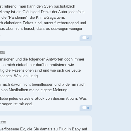
ast rührend, man kann den Sven buchstäblich
lamy ist ein Gläubiger! Denkt der Autor jedenfalls.
 die "Pandemie", die Klima-Saga uvm.
h elaborierte Fakes sind, muss furchterregend und
 was aber nicht heisst, dass es deswegen weniger
.
4
Alarm
Antworten
hren
ensionen und die folgenden Antworten doch immer
ann mich einfach nur darüber amüsieren wie
itig die Rezensionen sind und wie sich die Leute
achen. Wirklich lustig.
 mich davon nicht beeinflussen und bilde mir nach
 von Musikalben meine eigene Meinung.
l liebe jedes einzelne Stück von diesem Album. Was
sagen ist mir egal...
0
Alarm
Antworten
hren
e verflossene Ex, die Sie damals zu Plug In Baby auf