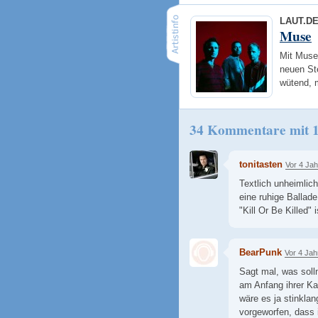
LAUT.D
Muse
Mit Muse 
neuen St
wütend, 
34 Kommentare mit 
tonitasten
Vor 4 Ja
Textlich unheimlich
eine ruhige Ballad
"Kill Or Be Killed" 
BearPunk
Vor 4 Jah
Sagt mal, was sol
am Anfang ihrer Ka
wäre es ja stinklan
vorgeworfen, dass 