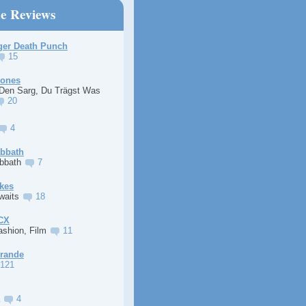
ne Reviews
ger Death Punch
15
Jones
 Den Sarg, Du Trägst Was
20
4
abbath
abbath
7
kes
Awaits
18
XCX
ashion, Film
11
Grande
121
a
4