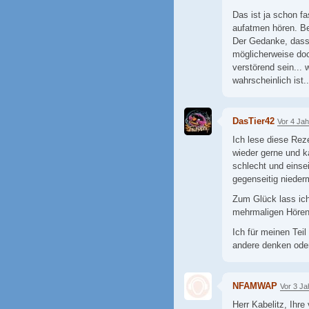
Das ist ja schon f
aufatmen hören. Bel
Der Gedanke, dass
möglicherweise doc
verstörend sein...
wahrscheinlich ist..
DasTier42
Vor 4 Ja
Ich lese diese Rez
wieder gerne und k
schlecht und einse
gegenseitig niederm
Zum Glück lass ich
mehrmaligen Hören
Ich für meinen Tei
andere denken oder 
NFAMWAP
Vor 3 Ja
Herr Kabelitz, Ihr