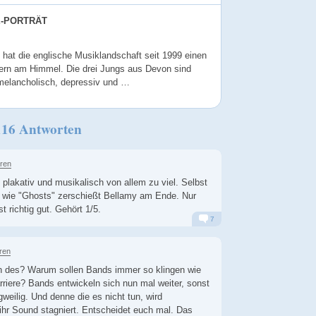
E-PORTRÄT
hat die englische Musiklandschaft seit 1999 einen
ern am Himmel. Die drei Jungs aus Devon sind
melancholisch, depressiv und …
116 Antworten
hren
 plakativ und musikalisch von allem zu viel. Selbst
e wie "Ghosts" zerschießt Bellamy am Ende. Nur
ist richtig gut. Gehört 1/5.
7
Alarm
Antworten
ren
ln des? Warum sollen Bands immer so klingen wie
rriere? Bands entwickeln sich nun mal weiter, sonst
gweilig. Und denne die es nicht tun, wird
ihr Sound stagniert. Entscheidet euch mal. Das