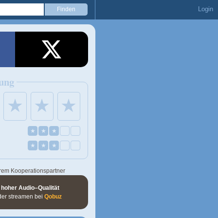
Login
ung
★
★
★
★
★
★
★
★
★
rem Kooperationspartner
 hoher Audio–Qualität
der streamen bei
Qobuz