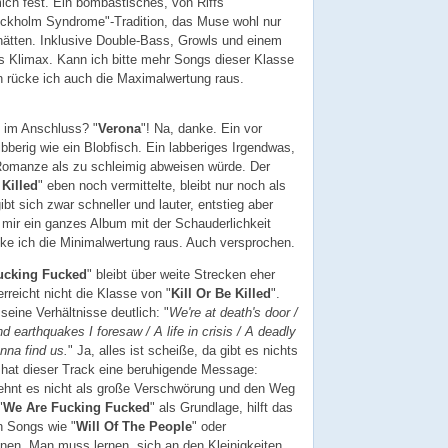
ich fest. Ein bombastisches, von Riffs
ockholm Syndrome"-Tradition, das Muse wohl nur
hätten. Inklusive Double-Bass, Growls und einem
s Klimax. Kann ich bitte mehr Songs dieser Klasse
 rücke ich auch die Maximalwertung raus.
 im Anschluss? "
Verona
"! Na, danke. Ein vor
bberig wie ein Blobfisch. Ein labberiges Irgendwas,
-Romanze als zu schleimig abweisen würde. Der
 Killed
" eben noch vermittelte, bleibt nur noch als
gibt sich zwar schneller und lauter, entstieg aber
ir ein ganzes Album mit der Schauderlichkeit
cke ich die Minimalwertung raus. Auch versprochen.
ucking Fucked
" bleibt über weite Strecken eher
erreicht nicht die Klasse von "
Kill Or Be Killed
".
 seine Verhältnisse deutlich: "
We're at death's door /
d earthquakes I foresaw / A life in crisis / A deadly
nna find us.
" Ja, alles ist scheiße, da gibt es nichts
 hat dieser Track eine beruhigende Message:
 lehnt es nicht als große Verschwörung und den Weg
"
We Are Fucking Fucked
" als Grundlage, hilft das
on Songs wie "
Will Of The People
" oder
dnen. Man muss lernen, sich an den Kleinigkeiten