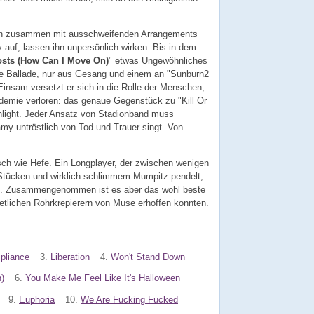
en zusammen mit ausschweifenden Arrangements
auf, lassen ihn unpersönlich wirken. Bis in dem
sts (How Can I Move On)
" etwas Ungewöhnliches
de Ballade, nur aus Gesang und einem an "Sunburn2
insam versetzt er sich in die Rolle der Menschen,
ndemie verloren: das genaue Gegenstück zu "Kill Or
ghlight. Jeder Ansatz von Stadionband muss
my untröstlich von Tod und Trauer singt. Von
isch wie Hefe. Ein Longplayer, der zwischen wenigen
Stücken und wirklich schlimmem Mumpitz pendelt,
det. Zusammengenommen ist es aber das wohl beste
etlichen Rohrkrepierern von Muse erhoffen konnten.
pliance
3.
Liberation
4.
Won't Stand Down
)
6.
You Make Me Feel Like It's Halloween
9.
Euphoria
10.
We Are Fucking Fucked