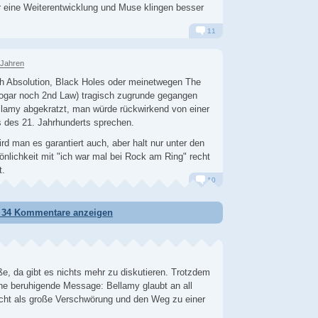
r eine Weiterentwicklung und Muse klingen besser
11
Alarm
Antworten
 Jahren
h Absolution, Black Holes oder meinetwegen The
sogar noch 2nd Law) tragisch zugrunde gegangen
lamy abgekratzt, man würde rückwirkend von einer
 des 21. Jahrhunderts sprechen.
wird man es garantiert auch, aber halt nur unter den
önlichkeit mit "ich war mal bei Rock am Ring" recht
t.
10
Alarm
Antworten
e 34 Kommentare anzeigen
iße, da gibt es nichts mehr zu diskutieren. Trotzdem
ine beruhigende Message: Bellamy glaubt an all
nicht als große Verschwörung und den Weg zu einer