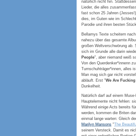
natürlich nicht hin. Stattdessen
Lieder, die alles zusammenfass
fast schon 25 Jahren (Jesses!
dies, im Guten wie im Schlech
Parodie und ihren besten Stücke
Bellamys Texte scheitern nach 
nahezu über das gesamte Album
großen Weltverschwörung ab. Se
sich im Grunde alle darin wiede
People
", aber niemand weiß s
Von den Querdenker*innenn zu
Turnschuhträger*innen, alles i
Man mag sich gar nicht vorste
abläuft. Erst "
We Are Fucking
Dunkelheit.
Natürlich darf auf einem Muse-
Hauptelemente nicht fehlen: si
Während einige Acts bereits fü
werden, kommen die Briten da
einmal lange warten: Gleich de
Marilyn Mansons
"
The Beautif
seinem Versteck. Damit es nic
mit einer ordentlichen Portion