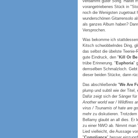
verdammt guter Song. Haltet m
vorangetriebenes Stück in "St
noch die Wenigsten zugetraut 
wunderschönen Gitarrensolo al
als ganzes Album haben? Dann
Versprochen.
Was bekomme ich stattdessen
Kitsch schwobbelndes Ding, gli
das selbst die übelste Teenie
gute Eindruck, den "
Kill Or Be
trübe Erinnerung. "
Euphoria
" 
demselben Schmalzloch. Gebt m
dieser beiden Stücke, dann rü
Das abschließende "
We Are F
plump und subtil wie der Titel, 
Dafür zeigt sich der Sänger für
Another world war / Wildfires an
virus / Tsunamis of hate are go
mehr zu diskutieren. Trotzdem
Bellamy glaubt an all dies. Er
zu einer NWO ab. Nimmt man 
Lied vielleicht, die Aussage v
"
Compliance
" besser einzuor