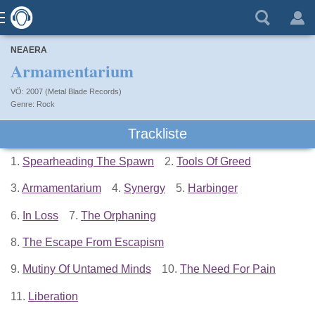
NEAERA
Armamentarium
VÖ: 2007 (Metal Blade Records)
Rock
Trackliste
1.
Spearheading The Spawn
2.
Tools Of Greed
3.
Armamentarium
4.
Synergy
5.
Harbinger
6.
In Loss
7.
The Orphaning
8.
The Escape From Escapism
9.
Mutiny Of Untamed Minds
10.
The Need For Pain
11.
Liberation