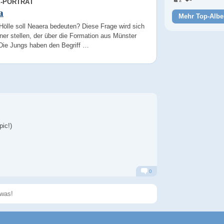
E-PORTRÄT
a
Mehr Top-Albe
Hölle soll Neaera bedeuten? Diese Frage wird sich
er stellen, der über die Formation aus Münster
 Die Jungs haben den Begriff …
pic!)
0
Alarm
Antworten
Speichern