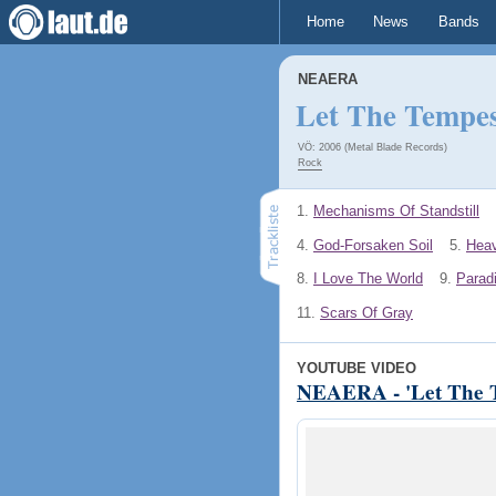
Home
News
Bands
NEAERA
Let The Tempe
VÖ: 2006 (Metal Blade Records)
Rock
1.
Mechanisms Of Standstill
4.
God-Forsaken Soil
5.
Heav
8.
I Love The World
9.
Parad
11.
Scars Of Gray
YOUTUBE VIDEO
NEAERA - 'Let The 