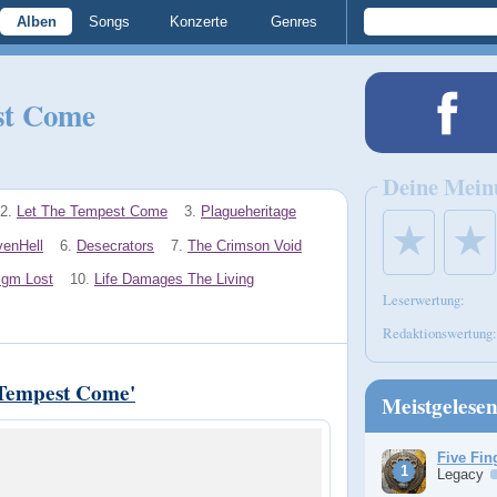
Alben
Songs
Konzerte
Genres
st Come
Deine Mein
2.
Let The Tempest Come
3.
Plagueheritage
★
★
enHell
6.
Desecrators
7.
The Crimson Void
igm Lost
10.
Life Damages The Living
Leserwertung:
Redaktionswertung:
Tempest Come'
Meistgelese
Five Fin
Legacy