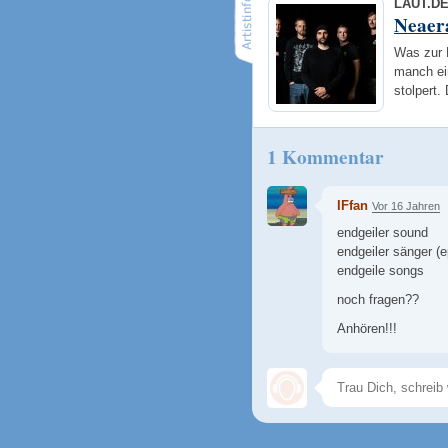
LAUT.D
Neaer
Was zur 
manch ein
stolpert.
1 Kommentar
IFfan
Vor 16 Jahren
endgeiler sound
endgeiler sänger (e
endgeile songs
noch fragen??
Anhören!!!