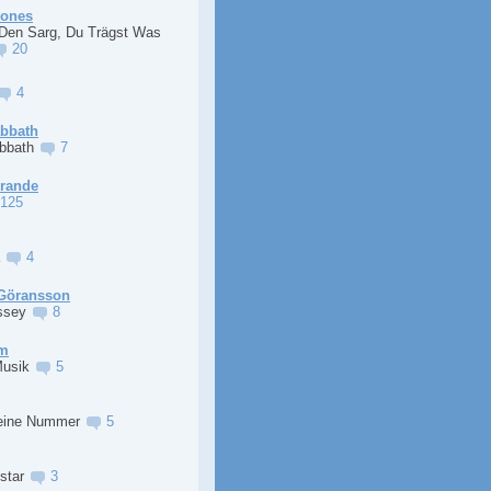
Jones
 Den Sarg, Du Trägst Was
20
4
abbath
abbath
7
Grande
125
a
4
Göransson
ssey
8
im
Musik
5
eine Nummer
5
lstar
3