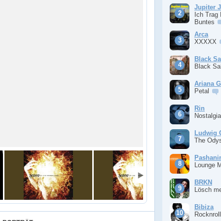
Jupiter 
Ich Trag
Buntes
Arca
XXXXX
Black S
Black S
Ariana 
Petal
Rin
Nostalgi
Ludwig 
The Ody
Pashan
Lounge 
BRKN
Lösch m
Bibiza
Rocknrol