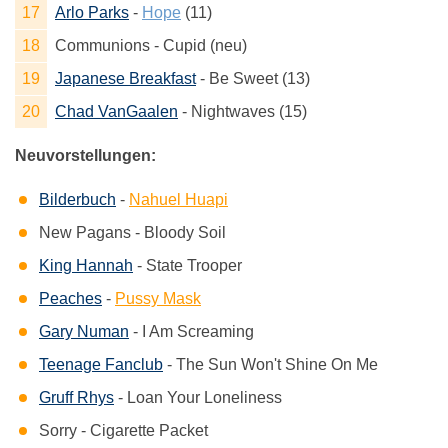
Arlo Parks
-
Hope
(11)
Communions - Cupid (neu)
Japanese Breakfast
- Be Sweet (13)
Chad VanGaalen
- Nightwaves (15)
Neuvorstellungen:
Bilderbuch
-
Nahuel Huapi
New Pagans - Bloody Soil
King Hannah
- State Trooper
Peaches
-
Pussy Mask
Gary Numan
- I Am Screaming
Teenage Fanclub
- The Sun Won't Shine On Me
Gruff Rhys
- Loan Your Loneliness
Sorry - Cigarette Packet