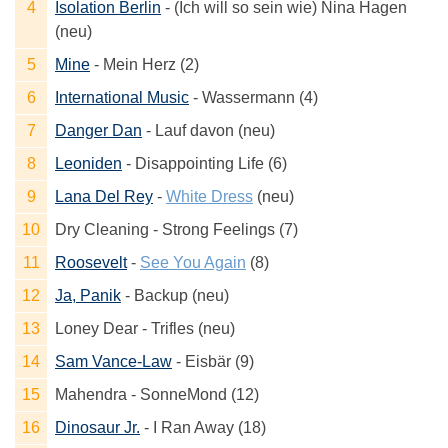
Isolation Berlin
- (Ich will so sein wie) Nina Hagen
(neu)
Mine
- Mein Herz (2)
International Music
- Wassermann (4)
Danger Dan
- Lauf davon (neu)
Leoniden
- Disappointing Life (6)
Lana Del Rey
-
White Dress
(neu)
Dry Cleaning - Strong Feelings (7)
Roosevelt
-
See You Again
(8)
Ja, Panik
- Backup (neu)
Loney Dear - Trifles (neu)
Sam Vance-Law
- Eisbär (9)
Mahendra - SonneMond (12)
Dinosaur Jr.
- I Ran Away (18)