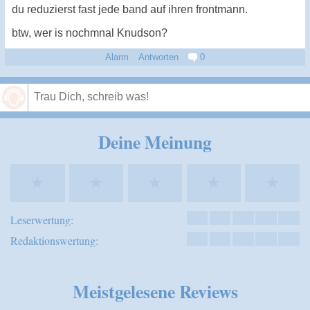
du reduzierst fast jede band auf ihren frontmann.
btw, wer is nochmnal Knudson?
Alarm
Antworten
0
Speichern
Deine Meinung
★
★
★
★
★
Leserwertung:
Redaktionswertung:
Meistgelesene Reviews