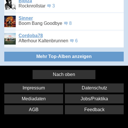
Bibiza
Rocknrollstar
3
Sinner
Boom Bang Goodbye
8
Cordoba78
Afterhour Kaltenbrunnen
6
Mehr Top-Alben anzeigen
Nach oben
Impressum
Datenschutz
Mediadaten
Jobs/Praktika
AGB
Feedback