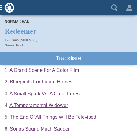
NORMA JEAN
Redeemer
VÖ: 2006 (Solid State)
Rock
Trackliste
1.
A Grand Scene For A Color Film
2.
Blueprints For Future Homes
3.
A Small Spark Vs. A Great Forest
4.
A Temperamental Widower
5.
The End Of All Things Will Be Televised
6.
Songs Sound Much Sadder