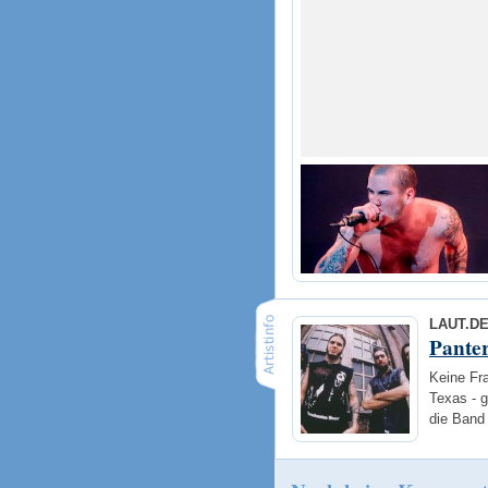
LAUT.D
Pante
Keine Fr
Texas - g
die Band