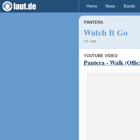
Home
News
Bands
PANTERA
Watch It Go
VÖ: 1999
YOUTUBE VIDEO
Pantera - Walk (Offic