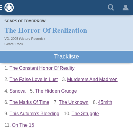
SCARS OF TOMORROW
The Horror Of Realization
VÖ: 2005 (Victory Records)
Rock
Trackliste
1.
The Constant Horror Of Reality
2.
The False Love In Lust
3.
Murderers And Madmen
4.
Ssnova
5.
The Hidden Grudge
6.
The Marks Of Time
7.
The Unknown
8.
45mith
9.
This Autumn's Bleeding
10.
The Struggle
11.
On The 15