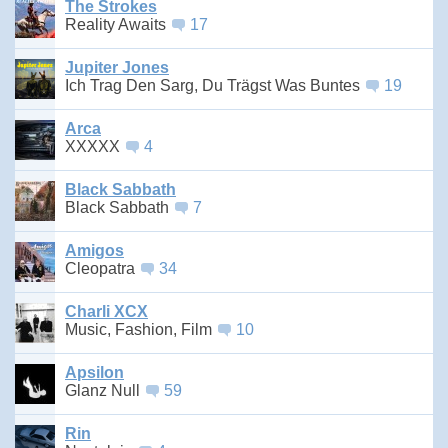
The Strokes
Reality Awaits
17
Jupiter Jones
Ich Trag Den Sarg, Du Trägst Was Buntes
19
Arca
XXXXX
4
Black Sabbath
Black Sabbath
7
Amigos
Cleopatra
34
Charli XCX
Music, Fashion, Film
10
Apsilon
Glanz Null
59
Rin