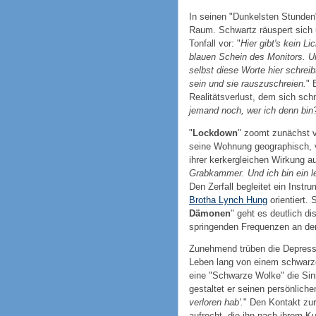
In seinen "Dunkelsten Stunden
Raum. Schwartz räuspert sich 
Tonfall vor: "
Hier gibt's kein L
blauen Schein des Monitors. U
selbst diese Worte hier schreib
sein und sie rauszuschreien.
" 
Realitätsverlust, dem sich schne
jemand noch, wer ich denn bin
"
Lockdown
" zoomt zunächst v
seine Wohnung geographisch, ve
ihrer kerkergleichen Wirkung a
Grabkammer. Und ich bin ein le
Den Zerfall begleitet ein Inst
Brotha Lynch Hung
orientiert. 
Dämonen
" geht es deutlich d
springenden Frequenzen an de
Zunehmend trüben die Depressi
Leben lang von einem schwarze
eine "Schwarze Wolke" die Sin
gestaltet er seinen persönliche
verloren hab'.
" Den Kontakt zur 
aufrecht, die ihn nach ihrem Kur