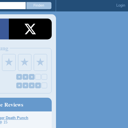
Login
ung
★
★
★
★
★
★
★
★
★
★
ne Reviews
ger Death Punch
15