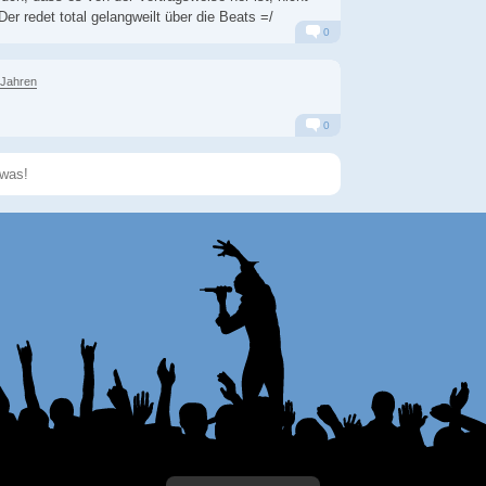
 Der redet total gelangweilt über die Beats =/
0
Alarm
Antworten
 Jahren
0
Alarm
Antworten
Speichern