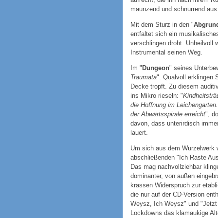
maunzend und schnurrend aus 
Mit dem Sturz in den "
Abgrun
entfaltet sich ein musikalisc
verschlingen droht. Unheilvoll
Instrumental seinen Weg.
Im "
Dungeon
" seines Unterbe
Traumata
". Qualvoll erklingen 
Decke tropft. Zu diesem audit
ins Mikro rieseln: "
Kindheitstr
die Hoffnung im Leichengarten.
der Abwärtsspirale erreicht
", d
davon, dass unterirdisch imme
lauert.
Um sich aus dem Wurzelwerk w
abschließenden "Ich Raste Aus
Das mag nachvollziehbar klinge
dominanter, von außen eingebr
krassen Widerspruch zur etabli
die nur auf der CD-Version en
Weysz, Ich Weysz" und "Jetzt 
Lockdowns das klamaukige Alt