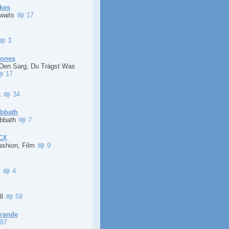
kes
Awaits
17
3
Jones
 Den Sarg, Du Trägst Was
17
a
34
abbath
abbath
7
XCX
ashion, Film
9
a
4
ll
59
Grande
87