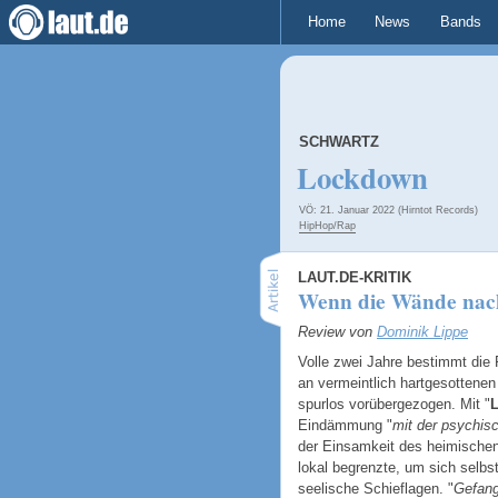
Home
News
Bands
SCHWARTZ
Lockdown
VÖ: 21. Januar 2022 (Hirntot Records)
HipHop/Rap
LAUT.DE-KRITIK
Wenn die Wände nach 
Review von
Dominik Lippe
Volle zwei Jahre bestimmt die
an vermeintlich hartgesottene
spurlos vorübergezogen. Mit "
Eindämmung "
mit der psychi
der Einsamkeit des heimische
lokal begrenzte, um sich selb
seelische Schieflagen. "
Gefang