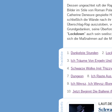
Dessen ungeachtet ruft der Ra
Bilder im Stile von Roman Pola
Catherine Deneuve gespielte H
schließlich die Wände nach ihr
Überschlag-Rap auszutoben, ve
Grundgedanken, seine Überforde
"
Lockdown
" auch sein seelisc
sich die Maßnahmen auf die M
1.
Dunkelste Stunden
2.
Loc
3.
Ich Träume Von Engeln Und
4.
Schwarze Wolke (mit Thizzy
7.
Dungeon
8.
Ich Raste Aus
9.
Ich Weysz, Ich Weysz (Bon
10.
Jetzt Beginnt Die Ballerei
LAUT.D
Schwa