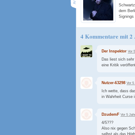
Schwartz 
dem Berl
Signings 
4 Kommentare mit 2
Der Inspektor
Vor 
Das liest sich sehr
eine Kritik veröffen
Nutzer-63298
Vor 5
Ich wette, dass da
in Wahrheit Curse i
DzudemF
Vor 5 Jah
4/5???
Also nix gegen Sch
selbst als das Hörb