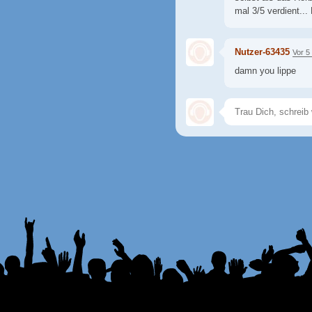
mal 3/5 verdient...
Nutzer-63435
Vor 5
damn you lippe