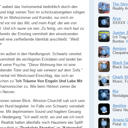
The Stro
" wabert das Instrumental bedrohlich durch den
Reality 
und trägt seinen Text im schicksalsergeben ruhigen
icht im Wohnzimmer und Korridor, nur mich im
Arca
XXXXX
nd vor mir das Mic und mein Kopf, der wie von
t. Und ich raune sie rein. Zu fertig, um noch laut zu
Jupiter 
Bereits der Einstieg vermittelt den einsetzenden
Ich Trag
ll eine zerfließende Identität anschließt: "
Weiß
Buntes
?
"
Amigos
Cleopatr
on außen in den Handlungsort. Schwartz verortet
rmittelt die wichtigsten Eckdaten und landet bei
Black S
uf seine Psyche: "
Diese Wohnung hier ist eine
Black S
bender Toter und lieg' wie verwest auf dem Sofa.
"
rumental mit Westcoast-Einschlag, das sich an
Charli 
Schon zu "
Ich Träume Von Engeln Und Lebe Mit
Music, F
isharmonischer zu. Wie beim Hörtest zerren die
Rin
n Nerven.
Nostalgi
onen seinen Blick. Winston Churchill sah sich sein
Apsilon
n Hund begleitet. Im Falle von Schwartz vernebelt
Glanz Nu
ne. Mit deprimiertem Sound und fragilem Gesang
n Niedergang: "
Ich weiß nicht, wo und wie ich mich
Ariana 
Realität halten allenfalls noch Haustiere wie Spliff
Petal
zauftritt in "
Dunkelste Stunden
" im "
Katzenskit
"