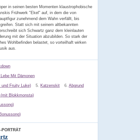
pper in seinen besten Momenten klaustrophobische
nskis Frühwerk "Ekel" auf, in dem die von
auptfigur zunehmend dem Wahn verfällt, bis
 greifen. Statt sich mit seinem altbekannten
rschreibt sich Schwartz ganz dem kleinlauten
rung mit der Situation abzubilden. So stark der
hes Wohlbefinden belastet, so vorteilhaft wirken
usik aus.
kdown
 Lebe Mit Dämonen
 und Fruity Luke)
5.
Katzenskit
6.
Abgrund
 (mit Blokkmonsta)
ussong)
 (Bonussong)
E-PORTRÄT
rtz