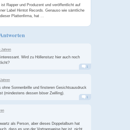
ist Rapper und Produzent und veröffentlicht auf
iner Label Hirntot Records. Genauso wie sämtliche
dieser Plattenfirma, hat …
 Antworten
5 Jahren
 interessant. Wird zu Höllensturz hier auch noch
tlicht?
1
Alarm
Antworten
 Jahren
s ohne Sonnenbrille und finsteren Gesichtsausdruck
st (mindestens dessen böser Zwilling).
1
Alarm
Antworten
ren
wartz als Person, aber dieses Doppelalbum hat
uch, dass es von der Vortragsweise her ist, nicht