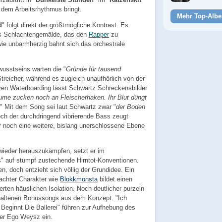
dem Arbeitsrhythmus bringt.
Mehr Top-Albe
d
" folgt direkt der größtmögliche Kontrast. Es
hes Schlachtengemälde, das den
Rapper
zu
 wie unbarmherzig bahnt sich das orchestrale
wusstseins warten die "
Gründe für tausend
Streicher, während es zugleich unaufhörlich von der
iven Waterboarding lässt Schwartz Schreckensbilder
äume zucken noch an Fleischerhaken. Ihr Blut düngt
" Mit dem Song sei laut Schwartz zwar "
der Boden
och der durchdringend vibrierende Bass zeugt
r noch eine weitere, bislang unerschlossene Ebene
ieder herauszukämpfen, setzt er im
" auf stumpf zustechende Hirntot-Konventionen.
n, doch entzieht sich völlig der Grundidee. Ein
achter Charakter wie
Blokkmonsta
bildet einen
erten häuslichen Isolation. Noch deutlicher purzeln
thaltenen Bonussongs aus dem Konzept. "Ich
Beginnt Die Ballerei" führen zur Aufhebung des
er Ego Weysz ein.