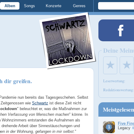
Alben
Songs
Konzerte
Genres
Deine Mein
★
★
dir greifen.
Leserwertung:
Redaktionswertung:
 Pandemie nun bereits das Tagesgeschehen. Selbst
n Zeitgenossen wie
Schwartz
ist diese Zeit nicht
Meistgelese
Lockdown
" beleuchtet er, was die Maßnahmen zur
schen Verfassung von Menschen machen
" könne. In
n Wohnzimmers entstanden die Aufnahmen als
Five Fin
st drehende Arbeit über Sinnestäuschungen und
Legacy
en in der Wohnung, gefangen in mir selbst.
"