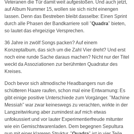
Veteranen die Tür damit weit aufgestoßen. Und auch jetzt,
auf Album Nummer 15, wollen sie sich nicht einengen
lassen. Denn das Bestreben bleibt dasselbe: Einen Sprint
durch alle Phasen der Bandkarriere soll "
Quadra
" bieten,
so lautet das ehrgeizige Versprechen.
36 Jahre in zwölf Songs packen? Auf einem
Konzeptalbum, das sich um die Zahl Vier dreht? Und erst
noch eine runde Sache daraus machen? Nicht nur der Titel
weckt da Assoziationen zur berühmten Quadratur des
Kreises.
Doch bevor sich altmodische Headbangers nun die
schütteren Haare raufen, schon mal eine Entwarnung: Es
gibt einige positive Unterschiede zum Vorgänger. "Machine
Messiah" war zwar keineswegs zu verachten, wirkte in der
Langzeitwirkung aber zumindest auf mich etwas
unfokussiert und vor lauter Experimentierfreude mitunter
wie ein Gemischtwarenladen. Dem begegnen Sepultura
nun mit einer klareren Struktur. "
Quadra
" ist in vier Teile