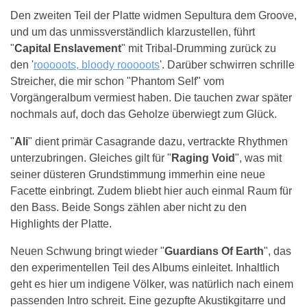
Den zweiten Teil der Platte widmen Sepultura dem Groove,
und um das unmissverständlich klarzustellen, führt
"
Capital Enslavement
" mit Tribal-Drumming zurück zu
den '
rooooots, bloody rooooots
'. Darüber schwirren schrille
Streicher, die mir schon "Phantom Self" vom
Vorgängeralbum vermiest haben. Die tauchen zwar später
nochmals auf, doch das Geholze überwiegt zum Glück.
"
Ali
" dient primär Casagrande dazu, vertrackte Rhythmen
unterzubringen. Gleiches gilt für "
Raging Void
", was mit
seiner düsteren Grundstimmung immerhin eine neue
Facette einbringt. Zudem bliebt hier auch einmal Raum für
den Bass. Beide Songs zählen aber nicht zu den
Highlights der Platte.
Neuen Schwung bringt wieder "
Guardians Of Earth
", das
den experimentellen Teil des Albums einleitet. Inhaltlich
geht es hier um indigene Völker, was natürlich nach einem
passenden Intro schreit. Eine gezupfte Akustikgitarre und