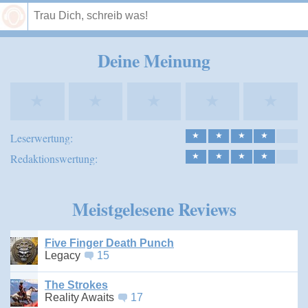
Speichern
Deine Meinung
★
★
★
★
★
Leserwertung:
★
★
★
★
Redaktionswertung:
★
★
★
★
Meistgelesene Reviews
Five Finger Death Punch
Legacy
15
The Strokes
Reality Awaits
17