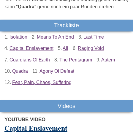
kann "
Quadra
" gerne noch ein paar Runden drehen.
Trackliste
1.
Isolation
2.
Means To An End
3.
Last Time
4.
Capital Enslavement
5.
Ali
6.
Raging Void
7.
Guardians Of Earth
8.
The Pentagram
9.
Autem
10.
Quadra
11.
Agony Of Defeat
12.
Fear, Pain, Chaos, Suffering
Videos
YOUTUBE VIDEO
Capital Enslavement