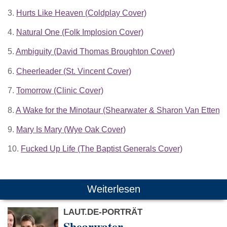
3.
Hurts Like Heaven (Coldplay Cover)
4.
Natural One (Folk Implosion Cover)
5.
Ambiguity (David Thomas Broughton Cover)
6.
Cheerleader (St. Vincent Cover)
7.
Tomorrow (Clinic Cover)
8.
A Wake for the Minotaur (Shearwater & Sharon Van Etten)
9.
Mary Is Mary (Wye Oak Cover)
10.
Fucked Up Life (The Baptist Generals Cover)
Weiterlesen
LAUT.DE-PORTRÄT
Shearwater