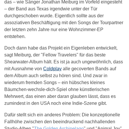
das – wie Sänger Jonathan Meiburg im Vorfeld eingesteht
– der Band aus Texas irgendwie unter der Tür
durchgeschoben wurde. Eigentlich sollte aus der
assoziativen Beschäftigung mit den Songs der Tourpartner
der letzten zehn Jahre nur eine Wohnzimmer-EP
entstehen.
Doch dann habe das Projekt ein Eigenleben entwickelt,
sagt Meiburg, der "Fellow Travelers" für das beste
Shearwater-Album hält. Es ist ja auch ungewöhnlich, dass
mit Ausnahme von
Coldplay
alle gecoverten Bands auf
dem Album auch selbst zu hören sind. Und zwar in
wiederum fremden Songs – ein hübsches kleines
Bäumchen-wechsle-dich-Spiel ohne künstlerischen
Mehrwert, das einen aber daran glauben lässt, dass es
zumindest in den USA noch eine Indie-Szene gibt.
Dafür stellt sich ein anderes Problem: Die konzeptionelle
Fallhöhe zwischen den beeindruckend nachhallenden
Studio-Alben "
The Golden Archipelago
" und "Animal Joy"