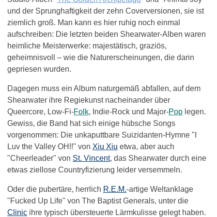
und der Sprunghaftigkeit der zehn Coverversionen, sie ist
ziemlich groß. Man kann es hier ruhig noch einmal
aufschreiben: Die letzten beiden Shearwater-Alben waren
heimliche Meisterwerke: majestätisch, graziös,
geheimnisvoll – wie die Naturerscheinungen, die darin
gepriesen wurden.
Dagegen muss ein Album naturgemäß abfallen, auf dem
Shearwater ihre Regiekunst nacheinander über
Queercore, Low-Fi-
Folk
, Indie-Rock und Major-
Pop
legen.
Gewiss, die Band hat sich einige hübsche Songs
vorgenommen: Die unkaputtbare Suizidanten-Hymne "I
Luv the Valley OH!!" von
Xiu Xiu
etwa, aber auch
"Cheerleader" von
St. Vincent
, das Shearwater durch eine
etwas ziellose Countryfizierung leider versemmeln.
Oder die pubertäre, herrlich
R.E.M.
-artige Weltanklage
"Fucked Up Life" von The Baptist Generals, unter die
Clinic
ihre typisch übersteuerte Lärmkulisse gelegt haben.