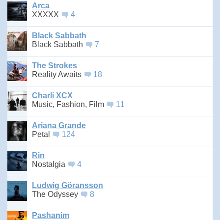
Arca
XXXXX
4
Black Sabbath
Black Sabbath
7
The Strokes
Reality Awaits
18
Charli XCX
Music, Fashion, Film
11
Ariana Grande
Petal
124
Rin
Nostalgia
4
Ludwig Göransson
The Odyssey
8
Pashanim