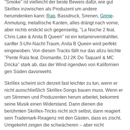
"Smoke" ist vielleicht der beste Beweis dafür, wie gut
Skrillex inzwischen als Produzent um andere
herumdenken kann:
Rap
, Bassdruck, Sirenen,
Grime
-
Anmutung, metallische Kanten, alles drängt nach vorne,
aber nichts erstickt sich gegenseitig. "La Noche 2 feat.
Chris Lake & Anita B Queen" ist ein ketaminverstrahlter,
sanfter 3-Uhr-Nacht-Traum, Anita B Queen wird perfekt
eingewoben. Von diesen Tracks fällt nur das allzu leichte
"Pente Rala feat. Dismantle, DJ 2K Do Taquaril & MC
Dricka" stark ab, das der Wind irgendwo von Kalifornien
gen Süden davonweht.
Skrillex scheint sich derzeit fast leichter zu tun, wenn er
nicht ausschließlich Skrillex-Songs bauen muss. Wenn er
um Stimmen und Produzenten herum arbeitet, bekommt
seine Musik einen Widerstand. Dann dienen die
berühmten Skrillex-Tricks nicht sich selbst, dann reagiert
sein Trademark-Reagenz mit den Gästen, dass es zischt.
Umgekehrt zeigen die schwächeren – aber nicht