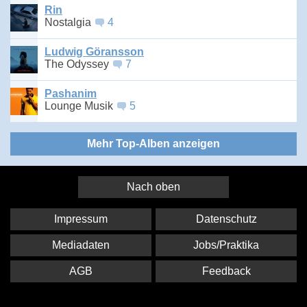
Rin
Nostalgia
4
Ludwig Göransson
The Odyssey
7
Pashanim
Lounge Musik
5
Mehr Top-Alben anzeigen
Nach oben
Impressum
Datenschutz
Mediadaten
Jobs/Praktika
AGB
Feedback