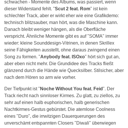
schwachen - Momente des Albums, was passiert, wenn
dieser Widerstand fehlt. "
Scut 2 feat. Rom
" ist kein
schlechter Track, aber er wirkt eher wie eine Grafikdemo:
technisch blitzsauber, man hört, was die Maschine kann.
Danach bleibt weniger hängen, als die Oberfläche
verspricht. Ähnliche Momente gibt es auf "SOMA" immer
wieder: kleine Sounddesign-Vitrinen, in denen Skrillex
seine Fähigkeiten ausstellt, ohne daraus zwingend einen
Song zu formen. "
Anybody feat. ISOxo
" hört sich gut an,
aber eben nicht mehr. Die Grundidee des Tracks fließt
glänzend durch die Hände wie Quecksilber. Stilsicher, aber
nach dem Hören so arm wie vorher.
Der Tiefpunkt ist "
Noche Without You feat. Feid
". Der
Track riecht nach sinnloser Kirmes. Zu glatt, zu ziellos, zu
sehr auf einen halb euphorischen, halb generischen
Nachtkirmes-Gestus gebürstet. Die atemlose Coolness
eines "Duro", die irrwitzigen Dauerquerungen des
unverschämt entspannten Closers "Diwali" überwiegen