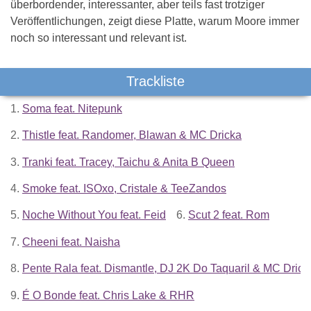
überbordender, interessanter, aber teils fast trotziger
Veröffentlichungen, zeigt diese Platte, warum Moore immer
noch so interessant und relevant ist.
Trackliste
1.
Soma feat. Nitepunk
2.
Thistle feat. Randomer, Blawan & MC Dricka
3.
Tranki feat. Tracey, Taichu & Anita B Queen
4.
Smoke feat. ISOxo, Cristale & TeeZandos
5.
Noche Without You feat. Feid
6.
Scut 2 feat. Rom
7.
Cheeni feat. Naisha
8.
Pente Rala feat. Dismantle, DJ 2K Do Taquaril & MC Drick
9.
É O Bonde feat. Chris Lake & RHR