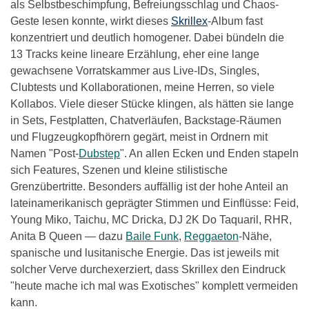
als Selbstbeschimpfung, Befreiungsschlag und Chaos-
Geste lesen konnte, wirkt dieses
Skrillex
-Album fast
konzentriert und deutlich homogener. Dabei bündeln die
13 Tracks keine lineare Erzählung, eher eine lange
gewachsene Vorratskammer aus Live-IDs, Singles,
Clubtests und Kollaborationen, meine Herren, so viele
Kollabos. Viele dieser Stücke klingen, als hätten sie lange
in Sets, Festplatten, Chatverläufen, Backstage-Räumen
und Flugzeugkopfhörern gegärt, meist in Ordnern mit
Namen "Post-
Dubstep
". An allen Ecken und Enden stapeln
sich Features, Szenen und kleine stilistische
Grenzübertritte. Besonders auffällig ist der hohe Anteil an
lateinamerikanisch geprägter Stimmen und Einflüsse: Feid,
Young Miko, Taichu, MC Dricka, DJ 2K Do Taquaril, RHR,
Anita B Queen — dazu
Baile Funk
,
Reggaeton
-Nähe,
spanische und lusitanische Energie. Das ist jeweils mit
solcher Verve durchexerziert, dass Skrillex den Eindruck
"heute mache ich mal was Exotisches" komplett vermeiden
kann.