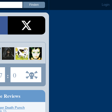
Login
7
:
0
ne Reviews
ger Death Punch
15