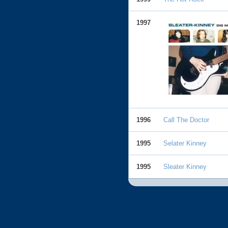
1997
1996
Call The Doctor
1995
Selater Kinney
1995
Sleater Kinney