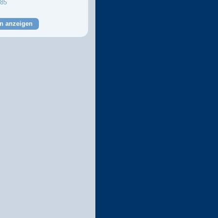
85
n anzeigen