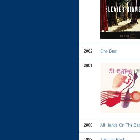
2002
One Beat
2001
2000
All Hands On The Ba
1999
The Hot Rock