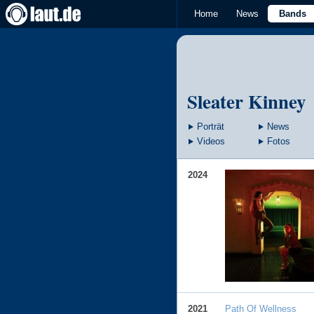
Home
News
Bands
Sleater Kinney
Porträt
News
Videos
Fotos
2024
2021
Path Of Wellness