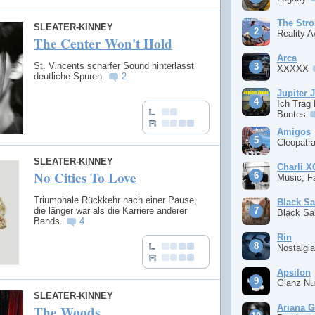
The Stro
SLEATER-KINNEY
Reality 
The Center Won't Hold
Arca
St. Vincents scharfer Sound hinterlässt
XXXXX
deutliche Spuren.
2
Jupiter 
Ich Trag
Buntes
Amigos
Cleopatr
SLEATER-KINNEY
Charli 
No Cities To Love
Music, F
Triumphale Rückkehr nach einer Pause,
Black S
die länger war als die Karriere anderer
Black S
Bands.
4
Rin
Nostalgi
Apsilon
Glanz Nu
SLEATER-KINNEY
Ariana 
The Woods