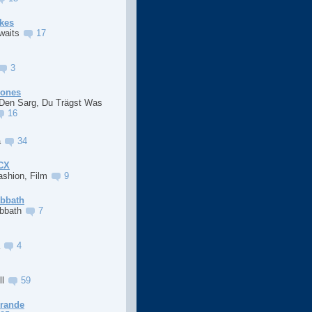
kes
Awaits
17
3
Jones
 Den Sarg, Du Trägst Was
16
a
34
XCX
ashion, Film
9
abbath
abbath
7
a
4
ll
59
Grande