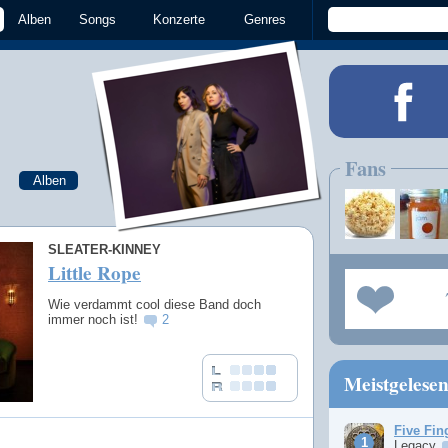
Alben
Songs
Konzerte
Genres
Fans
Alben
SLEATER-KINNEY
Little Rope
Wie verdammt cool diese Band doch
immer noch ist!
2
Meistgelese
Five Fin
Legacy