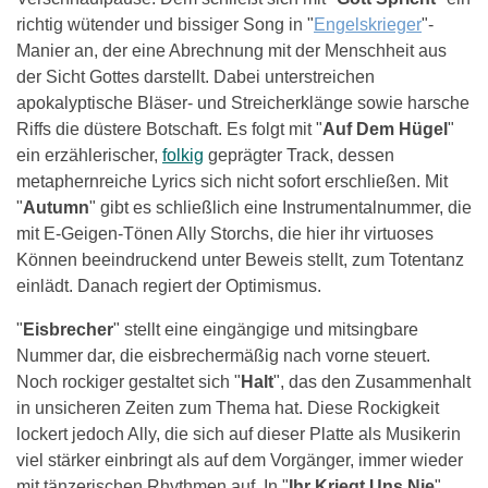
richtig wütender und bissiger Song in "
Engelskrieger
"-
Manier an, der eine Abrechnung mit der Menschheit aus
der Sicht Gottes darstellt. Dabei unterstreichen
apokalyptische Bläser- und Streicherklänge sowie harsche
Riffs die düstere Botschaft. Es folgt mit "
Auf Dem Hügel
"
ein erzählerischer,
folkig
geprägter Track, dessen
metaphernreiche Lyrics sich nicht sofort erschließen. Mit
"
Autumn
" gibt es schließlich eine Instrumentalnummer, die
mit E-Geigen-Tönen Ally Storchs, die hier ihr virtuoses
Können beeindruckend unter Beweis stellt, zum Totentanz
einlädt. Danach regiert der Optimismus.
"
Eisbrecher
" stellt eine eingängige und mitsingbare
Nummer dar, die eisbrechermäßig nach vorne steuert.
Noch rockiger gestaltet sich "
Halt
", das den Zusammenhalt
in unsicheren Zeiten zum Thema hat. Diese Rockigkeit
lockert jedoch Ally, die sich auf dieser Platte als Musikerin
viel stärker einbringt als auf dem Vorgänger, immer wieder
mit tänzerischen Rhythmen auf. In "
Ihr Kriegt Uns Nie
"