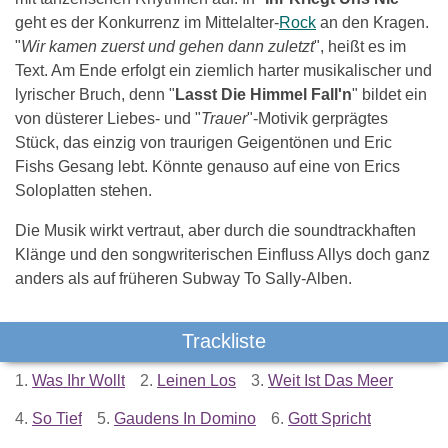
geht es der Konkurrenz im Mittelalter-
Rock
an den Kragen.
"
Wir kamen zuerst und gehen dann zuletzt
", heißt es im
Text. Am Ende erfolgt ein ziemlich harter musikalischer und
lyrischer Bruch, denn "
Lasst Die Himmel Fall'n
" bildet ein
von düsterer Liebes- und "
Trauer
"-Motivik gerprägtes
Stück, das einzig von traurigen Geigentönen und Eric
Fishs Gesang lebt. Könnte genauso auf eine von Erics
Soloplatten stehen.
Die Musik wirkt vertraut, aber durch die soundtrackhaften
Klänge und den songwriterischen Einfluss Allys doch ganz
anders als auf früheren Subway To Sally-Alben.
Trackliste
1.
Was Ihr Wollt
2.
Leinen Los
3.
Weit Ist Das Meer
4.
So Tief
5.
Gaudens In Domino
6.
Gott Spricht