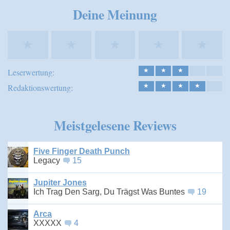
Speichern
Deine Meinung
★
★
★
★
★
Leserwertung:
★
★
★
Redaktionswertung:
★
★
★
★
Meistgelesene Reviews
Five Finger Death Punch
Legacy
15
Jupiter Jones
Ich Trag Den Sarg, Du Trägst Was Buntes
19
Arca
XXXXX
4