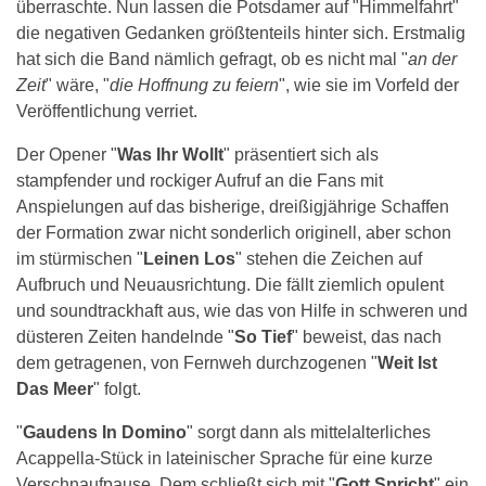
überraschte. Nun lassen die Potsdamer auf "Himmelfahrt"
die negativen Gedanken größtenteils hinter sich. Erstmalig
hat sich die Band nämlich gefragt, ob es nicht mal "
an der
Zeit
" wäre, "
die Hoffnung zu feiern
", wie sie im Vorfeld der
Veröffentlichung verriet.
Der Opener "
Was Ihr Wollt
" präsentiert sich als
stampfender und rockiger Aufruf an die Fans mit
Anspielungen auf das bisherige, dreißigjährige Schaffen
der Formation zwar nicht sonderlich originell, aber schon
im stürmischen "
Leinen Los
" stehen die Zeichen auf
Aufbruch und Neuausrichtung. Die fällt ziemlich opulent
und soundtrackhaft aus, wie das von Hilfe in schweren und
düsteren Zeiten handelnde "
So Tief
" beweist, das nach
dem getragenen, von Fernweh durchzogenen "
Weit Ist
Das Meer
" folgt.
"
Gaudens In Domino
" sorgt dann als mittelalterliches
Acappella-Stück in lateinischer Sprache für eine kurze
Verschnaufpause. Dem schließt sich mit "
Gott Spricht
" ein