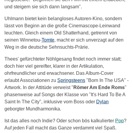
und steigern sie sich dann langsam".
Uhlmann bietet kein belangloses Autoren-Kino, sondern
lässt von Beginn an die große Cinemascope-Leinwand
leuchten. Gleich einem Old Shatterhand, getrennt von
seinen Winnetou-
Tomte
, macht er sich unverzagt auf den
Weg in die deutsche Sehnsuchts-Prärie.
Thees' gefürchteter Nöhlgesang findet noch immer statt;
doch hier viel gereifter, klarer in der Artikulation,
ohrfreundlicher und erwachsener. Das Album-Cover
erlaubt Assoziationen zu
Springsteens
"Born In The USA" -
Artwork. In der Attitüde verweist "
Römer Am Ende Roms
"
phasenweise auf Songs der Klasse von "It's Hard To Be A
Saint In The City", inklusive vom Boss oder
Dylan
geborgter Mundharmonika.
Ist das alles noch Indie? Oder schon bös kalkulierter
Pop
?
Auf jeden Fall macht das Ganze verdammt viel Spaß.