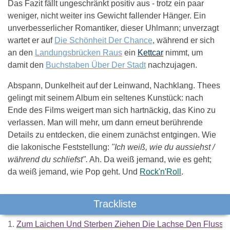
Das Fazit fällt ungeschränkt positiv aus - trotz ein paar
weniger, nicht weiter ins Gewicht fallender Hänger. Ein
unverbesserlicher Romantiker, dieser Uhlmann; unverzagt
wartet er auf
Die Schönheit Der Chance
, während er sich
an den
Landungsbrücken Raus
ein
Kettcar
nimmt, um
damit den
Buchstaben Über Der Stadt
nachzujagen.
Abspann, Dunkelheit auf der Leinwand, Nachklang. Thees
gelingt mit seinem Album ein seltenes Kunstück: nach
Ende des Films weigert man sich hartnäckig, das Kino zu
verlassen. Man will mehr, um dann erneut berührende
Details zu entdecken, die einem zunächst entgingen. Wie
die lakonische Feststellung:
"Ich weiß, wie du aussiehst /
während du schliefst".
Ah. Da weiß jemand, wie es geht;
da weiß jemand, wie Pop geht. Und
Rock'n'Roll
.
Trackliste
1.
Zum Laichen Und Sterben Ziehen Die Lachse Den Fluss H