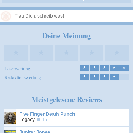
Speichern
Deine Meinung
★
★
★
★
★
Leserwertung:
★
★
★
★
★
Redaktionswertung:
★
★
★
★
Meistgelesene Reviews
Five Finger Death Punch
Legacy
15
Jupiter Jones