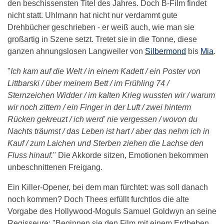
den beschissensten Titel des Jahres. Doch B-Film findet
nicht statt. Uhlmann hat nicht nur verdammt gute
Drehbücher geschrieben - er weiß auch, wie man sie
großartig in Szene setzt. Tretet sie in die Tonne, diese
ganzen ahnungslosen Langweiler von
Silbermond
bis
Mia
.
"
Ich kam auf die Welt / in einem Kadett / ein Poster von
Littbarski / über meinem Bett / im Frühling 74 /
Sternzeichen Widder / im kalten Krieg wussten wir / warum
wir noch zittern / ein Finger in der Luft / zwei hinterm
Rücken gekreuzt / ich werd' nie vergessen / wovon du
Nachts träumst / das Leben ist hart / aber das nehm ich in
Kauf / zum Laichen und Sterben ziehen die Lachse den
Fluss hinauf.
" Die Akkorde sitzen, Emotionen bekommen
unbeschnittenen Freigang.
Ein Killer-Opener, bei dem man fürchtet: was soll danach
noch kommen? Doch Thees erfüllt furchtlos die alte
Vorgabe des Hollywood-Moguls Samuel Goldwyn an seine
Regisseure: "Beginnen sie den Film mit einem Erdbeben,