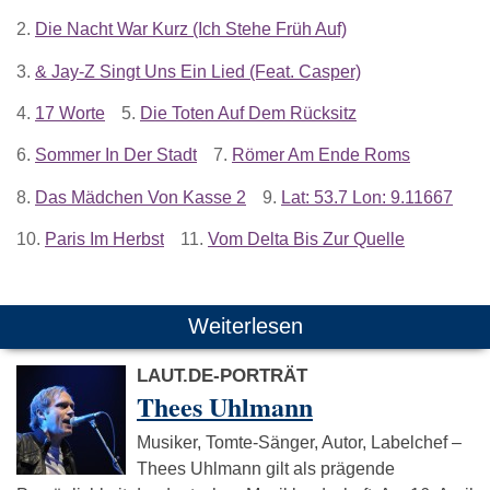
2.
Die Nacht War Kurz (Ich Stehe Früh Auf)
3.
& Jay-Z Singt Uns Ein Lied (Feat. Casper)
4.
17 Worte
5.
Die Toten Auf Dem Rücksitz
6.
Sommer In Der Stadt
7.
Römer Am Ende Roms
8.
Das Mädchen Von Kasse 2
9.
Lat: 53.7 Lon: 9.11667
10.
Paris Im Herbst
11.
Vom Delta Bis Zur Quelle
Weiterlesen
LAUT.DE-PORTRÄT
Thees Uhlmann
Musiker, Tomte-Sänger, Autor, Labelchef –
Thees Uhlmann gilt als prägende