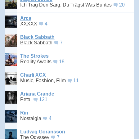
Ich Trag Den Sarg, Du Trägst Was Buntes
20
Arca
XXXXX
4
Black Sabbath
Black Sabbath
7
The Strokes
Reality Awaits
18
Charli XCX
Music, Fashion, Film
11
Ariana Grande
Petal
121
Rin
Nostalgia
4
Ludwig Göransson
The Odyssey
7