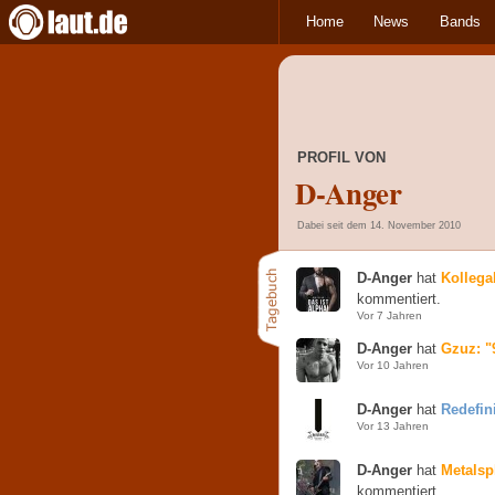
Home
News
Bands
PROFIL VON
D-Anger
Dabei seit dem 14. November 2010
D-Anger
hat
Kollega
kommentiert.
Vor 7 Jahren
D-Anger
hat
Gzuz: 
Vor 10 Jahren
D-Anger
hat
Redefin
Vor 13 Jahren
D-Anger
hat
Metalsp
kommentiert.