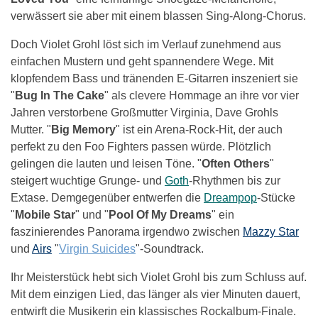
verwässert sie aber mit einem blassen Sing-Along-Chorus.
Doch Violet Grohl löst sich im Verlauf zunehmend aus
einfachen Mustern und geht spannendere Wege. Mit
klopfendem Bass und tränenden E-Gitarren inszeniert sie
"
Bug In The Cake
" als clevere Hommage an ihre vor vier
Jahren verstorbene Großmutter Virginia, Dave Grohls
Mutter. "
Big Memory
" ist ein Arena-Rock-Hit, der auch
perfekt zu den Foo Fighters passen würde. Plötzlich
gelingen die lauten und leisen Töne. "
Often Others
"
steigert wuchtige Grunge- und
Goth
-Rhythmen bis zur
Extase. Demgegenüber entwerfen die
Dreampop
-Stücke
"
Mobile Star
" und "
Pool Of My Dreams
" ein
faszinierendes Panorama irgendwo zwischen
Mazzy Star
und
Airs
"
Virgin Suicides
"-Soundtrack.
Ihr Meisterstück hebt sich Violet Grohl bis zum Schluss auf.
Mit dem einzigen Lied, das länger als vier Minuten dauert,
entwirft die Musikerin ein klassisches Rockalbum-Finale.