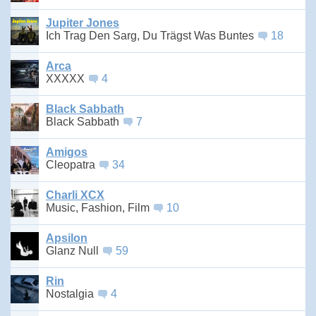
Jupiter Jones
Ich Trag Den Sarg, Du Trägst Was Buntes
18
Arca
XXXXX
4
Black Sabbath
Black Sabbath
7
Amigos
Cleopatra
34
Charli XCX
Music, Fashion, Film
10
Apsilon
Glanz Null
59
Rin
Nostalgia
4