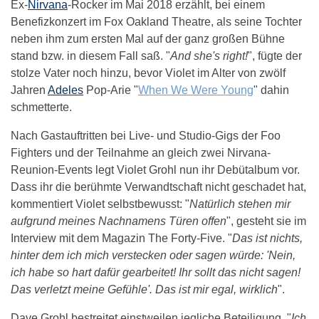
Ex-
Nirvana
-Rocker im Mai 2018 erzählt, bei einem
Benefizkonzert im Fox Oakland Theatre, als seine Tochter
neben ihm zum ersten Mal auf der ganz großen Bühne
stand bzw. in diesem Fall saß. "
And she's right!
", fügte der
stolze Vater noch hinzu, bevor Violet im Alter von zwölf
Jahren
Adeles
Pop-Arie "
When We Were Young
" dahin
schmetterte.
Nach Gastauftritten bei Live- und Studio-Gigs der Foo
Fighters und der Teilnahme an gleich zwei Nirvana-
Reunion-Events legt Violet Grohl nun ihr Debütalbum vor.
Dass ihr die berühmte Verwandtschaft nicht geschadet hat,
kommentiert Violet selbstbewusst: "
Natürlich stehen mir
aufgrund meines Nachnamens Türen offen
", gesteht sie im
Interview mit dem Magazin The Forty-Five. "
Das ist nichts,
hinter dem ich mich verstecken oder sagen würde: 'Nein,
ich habe so hart dafür gearbeitet! Ihr sollt das nicht sagen!
Das verletzt meine Gefühle'. Das ist mir egal, wirklich
".
Dave Grohl bestreitet einstweilen jegliche Beteiligung. "
Ich