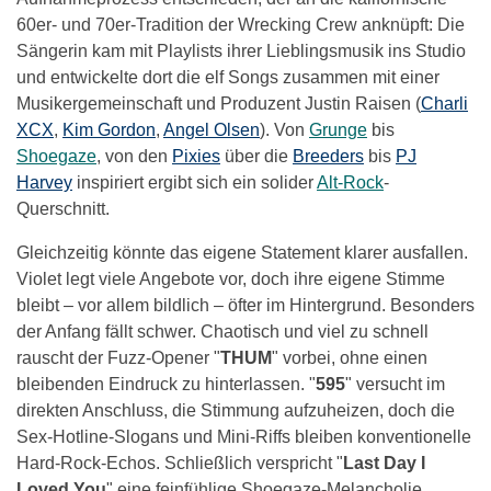
60er- und 70er-Tradition der Wrecking Crew anknüpft: Die
Sängerin kam mit Playlists ihrer Lieblingsmusik ins Studio
und entwickelte dort die elf Songs zusammen mit einer
Musikergemeinschaft und Produzent Justin Raisen (
Charli
XCX
,
Kim Gordon
,
Angel Olsen
). Von
Grunge
bis
Shoegaze
, von den
Pixies
über die
Breeders
bis
PJ
Harvey
inspiriert ergibt sich ein solider
Alt-Rock
-
Querschnitt.
Gleichzeitig könnte das eigene Statement klarer ausfallen.
Violet legt viele Angebote vor, doch ihre eigene Stimme
bleibt – vor allem bildlich – öfter im Hintergrund. Besonders
der Anfang fällt schwer. Chaotisch und viel zu schnell
rauscht der Fuzz-Opener "
THUM
" vorbei, ohne einen
bleibenden Eindruck zu hinterlassen. "
595
" versucht im
direkten Anschluss, die Stimmung aufzuheizen, doch die
Sex-Hotline-Slogans und Mini-Riffs bleiben konventionelle
Hard-Rock-Echos. Schließlich verspricht "
Last Day I
Loved You
" eine feinfühlige Shoegaze-Melancholie,