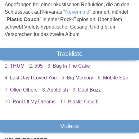
Angefangen bei einer akustischen Reduktion, die an den
Schlusstrack auf Nirvanas "
Nevermind
" erinnert, mündet
"
Plastic Couch
" in einer Rock-Explosion. Über allem
schwebt Violets hypnotischer Gesang. Und gibt ein
Versprechen für das zweite Album.
Trackliste
1.
THUM
2.
595
3.
Bug In The Cake
4.
Last Day I Loved You
5.
Big Memory
6.
Mobile Star
7.
Often Others
8.
Applefish
9.
Cool Buzz
10.
Pool Of My Dreams
11.
Plastic Couch
Videos