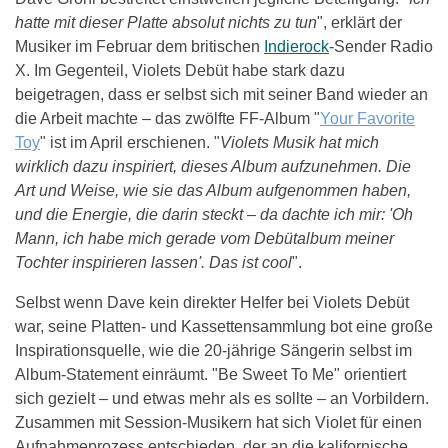
hatte mit dieser Platte absolut nichts zu tun
", erklärt der
Musiker im Februar dem britischen
Indierock
-Sender Radio
X. Im Gegenteil, Violets Debüt habe stark dazu
beigetragen, dass er selbst sich mit seiner Band wieder an
die Arbeit machte – das zwölfte FF-Album "
Your Favorite
Toy
" ist im April erschienen. "
Violets Musik hat mich
wirklich dazu inspiriert, dieses Album aufzunehmen. Die
Art und Weise, wie sie das Album aufgenommen haben,
und die Energie, die darin steckt – da dachte ich mir: 'Oh
Mann, ich habe mich gerade vom Debütalbum meiner
Tochter inspirieren lassen'. Das ist cool
".
Selbst wenn Dave kein direkter Helfer bei Violets Debüt
war, seine Platten- und Kassettensammlung bot eine große
Inspirationsquelle, wie die 20-jährige Sängerin selbst im
Album-Statement einräumt. "Be Sweet To Me" orientiert
sich gezielt – und etwas mehr als es sollte – an Vorbildern.
Zusammen mit Session-Musikern hat sich Violet für einen
Aufnahmeprozess entschieden, der an die kalifornische