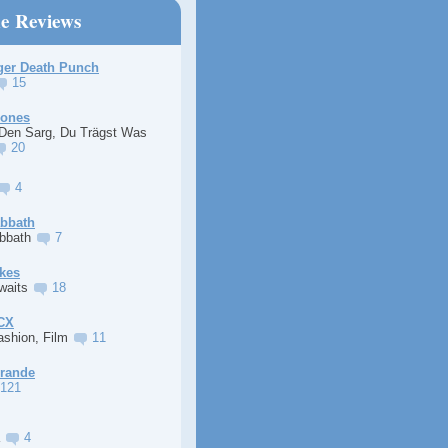
ne Reviews
ger Death Punch
15
Jones
 Den Sarg, Du Trägst Was
20
4
abbath
abbath
7
kes
Awaits
18
XCX
ashion, Film
11
Grande
121
a
4