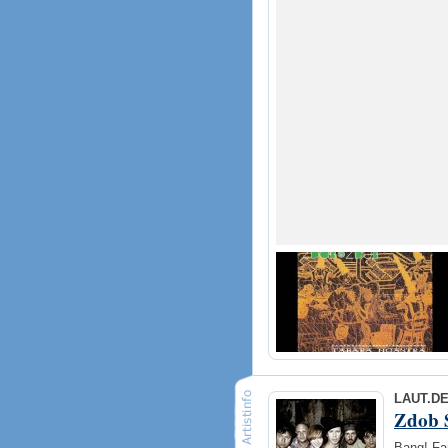
LAUT.D
Zdob 
Bang! Far