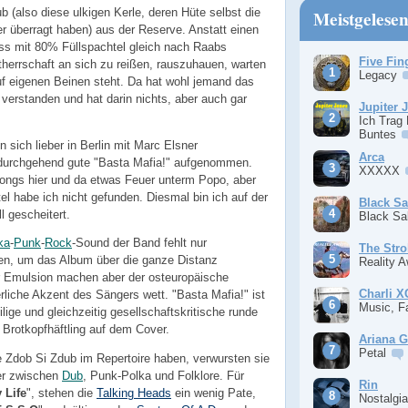
 (also diese ulkigen Kerle, deren Hüte selbst die
Meistgelese
er überragt haben) aus der Reserve. Anstatt einen
ss mit 80% Füllspachtel gleich nach Raabs
Five Fin
therrschaft an sich zu reißen, rauszuhauen, warten
Legacy
auf eigenen Beinen steht. Da hat wohl jemand das
verstanden und hat darin nichts, aber auch gar
Jupiter 
Ich Trag
Buntes
sich lieber in Berlin mit Marc Elsner
Arca
durchgehend gute "Basta Mafia!" aufgenommen.
XXXXX
 Songs hier und da etwas Feuer unterm Popo, aber
el habe ich nicht gefunden. Diesmal bin ich auf der
Black S
 gescheitert.
Black S
ka
-
Punk
-
Rock
-Sound der Band fehlt nur
The Stro
en, um das Album über die ganze Distanz
Reality 
r Emulsion machen aber der osteuropäische
Charli 
rliche Akzent des Sängers wett. "Basta Mafia!" ist
Music, F
ige und gleichzeitig gesellschaftskritische runde
Brotkopfhäftling auf dem Cover.
Ariana 
Petal
e Zdob Si Zdub im Repertoire haben, verwursten sie
er zwischen
Dub
, Punk-Polka und Folklore. Für
Rin
 Life
", stehen die
Talking Heads
ein wenig Pate,
Nostalgi