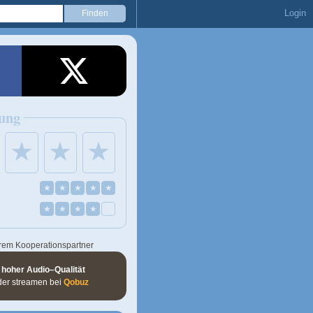
Login
ung
★
★
★
★
★
★
★
★
★
★
★
★
rem Kooperationspartner
 hoher Audio–Qualität
der streamen bei
Qobuz