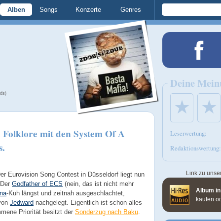
Alben
Songs
Konzerte
Genres
Deine Mein
ds)
★
★
 Folklore mit den System Of A
Leserwertung:
s.
Redaktionswertung:
Link zu unse
er Eurovision Song Contest in Düsseldorf liegt nun
. Der
Godfather of ECS
(nein, das ist nicht mehr
Album in
na
-Kuh längst und zeitnah ausgeschlachtet,
kaufen o
 von
Jedward
nachgelegt. Eigentlich ist schon alles
mene Priorität besitzt der
Sonderzug nach Baku
.