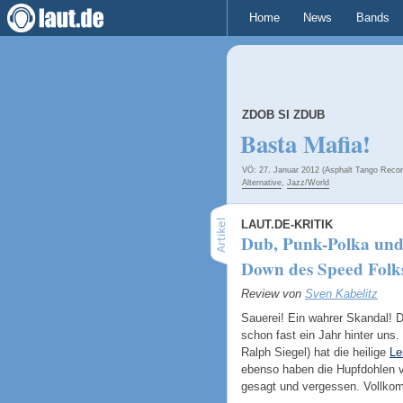
Home
News
Bands
ZDOB SI ZDUB
Basta Mafia!
VÖ: 27. Januar 2012 (Asphalt Tango Recor
Alternative
,
Jazz/World
LAUT.DE-KRITIK
Dub, Punk-Polka und
Down des Speed Folk
Review von
Sven Kabelitz
Sauerei! Ein wahrer Skandal! D
schon fast ein Jahr hinter uns
Ralph Siegel) hat die heilige
Le
ebenso haben die Hupfdohlen
gesagt und vergessen. Vollkom