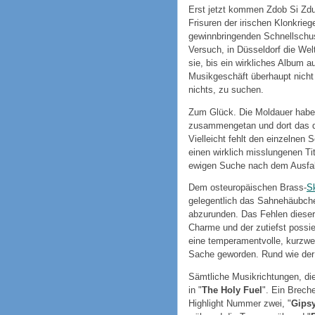
Erst jetzt kommen Zdob Si Zdub
Frisuren der irischen Klonkrieg
gewinnbringenden Schnellschu
Versuch, in Düsseldorf die Wel
sie, bis ein wirkliches Album 
Musikgeschäft überhaupt nicht 
nichts, zu suchen.
Zum Glück. Die Moldauer haben 
zusammengetan und dort das 
Vielleicht fehlt den einzelnen
einen wirklich misslungenen Tit
ewigen Suche nach dem Ausfall
Dem osteuropäischen Brass-
S
gelegentlich das Sahnehäubch
abzurunden. Das Fehlen diese
Charme und der zutiefst possie
eine temperamentvolle, kurzweil
Sache geworden. Rund wie der 
Sämtliche Musikrichtungen, di
in "
The Holy Fuel
". Ein Brech
Highlight Nummer zwei, "
Gipsy