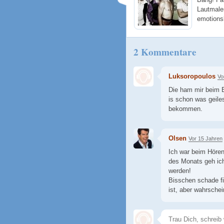
Lautmale
emotions
2 Kommentare
Luksoropoulos
Vo
Die ham mir beim E
is schon was geiles
bekommen.
Olsen
Vor 15 Jahren
Ich war beim Hören 
des Monats geh ich
werden!
Bisschen schade fi
ist, aber wahrsche