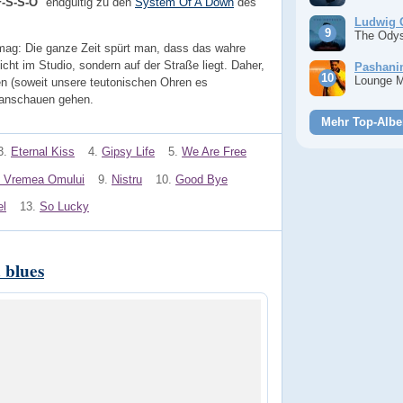
F-S-S-O
" endgültig zu den
System Of A Down
des
Ludwig 
The Ody
 mag: Die ganze Zeit spürt man, dass das wahre
icht im Studio, sondern auf der Straße liegt. Daher,
Pashan
Lounge 
n (soweit unsere teutonischen Ohren es
 anschauen gehen.
Mehr Top-Albe
3.
Eternal Kiss
4.
Gipsy Life
5.
We Are Free
e Vremea Omului
9.
Nistru
10.
Good Bye
el
13.
So Lucky
 blues