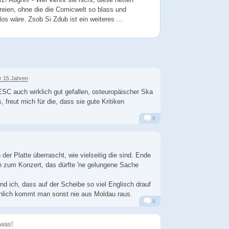
reien, ohne die die Comicwelt so blass und
los wäre. Zsob Si Zdub ist ein weiteres …
r 15 Jahren
SC auch wirklich gut gefallen, osteuropäischer Ska
, freut mich für die, dass sie gute Kritiken
0
Alarm
Antworten
der Platte überrascht, wie vielseitig die sind. Ende
 zum Konzert, das dürfte 'ne gelungene Sache
nd ich, dass auf der Scheibe so viel Englisch drauf
inlich kommt man sonst nie aus Moldau raus.
0
Alarm
Antworten