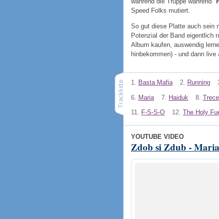
während die Truppe während "
Speed Folks mutiert.
So gut diese Platte auch sein
Potenzial der Band eigentlich n
Album kaufen, auswendig lerne
hinbekommen) - und dann live
1.
Basta Mafia
2.
Running
6.
Maria
7.
Haiduk
8.
Trec
11.
F-S-S-O
12.
The Holy Fu
YOUTUBE VIDEO
Zdob si Zdub - Maria