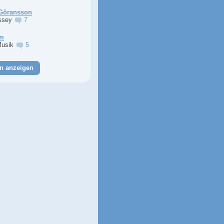
Göransson
ssey
7
im
Musik
5
n anzeigen