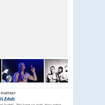
E-PORTRÄT
Si Zdub
z! Aughh! - Wer kennt sie nicht, diese netten