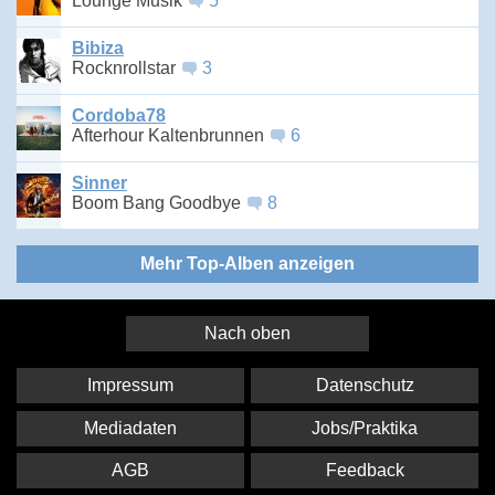
Lounge Musik
5
Bibiza
Rocknrollstar
3
Cordoba78
Afterhour Kaltenbrunnen
6
Sinner
Boom Bang Goodbye
8
Mehr Top-Alben anzeigen
Nach oben
Impressum
Datenschutz
Mediadaten
Jobs/Praktika
AGB
Feedback