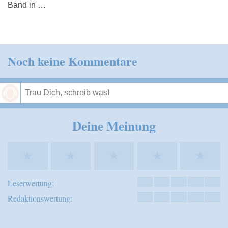
Band in …
Noch keine Kommentare
Speichern
Deine Meinung
★
★
★
★
★
Leserwertung:
Redaktionswertung: