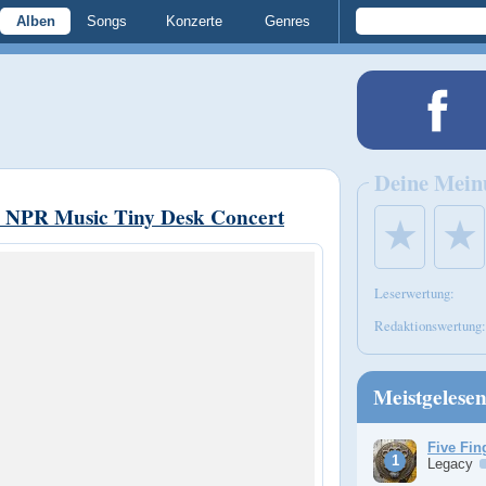
Alben
Songs
Konzerte
Genres
Deine Mein
 NPR Music Tiny Desk Concert
★
★
Leserwertung:
Redaktionswertung:
Meistgelese
Five Fin
Legacy