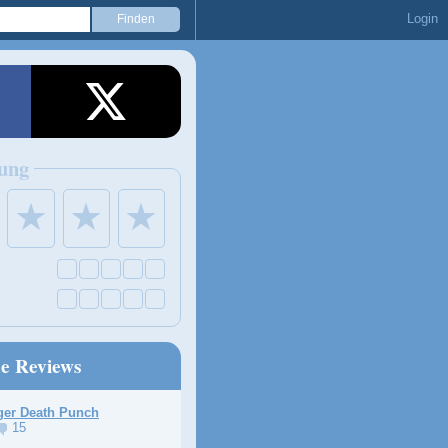
Login
ung
★
★
★
ne Reviews
ger Death Punch
15