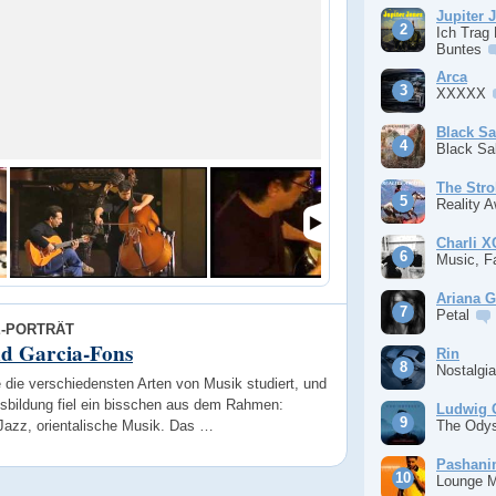
Jupiter 
Ich Trag
Buntes
Arca
XXXXX
Black S
Black S
The Stro
Reality 
Charli 
Music, F
Ariana 
Petal
E-PORTRÄT
d Garcia-Fons
Rin
Nostalgi
 die verschiedensten Arten von Musik studiert, und
sbildung fiel ein bisschen aus dem Rahmen:
Ludwig 
 Jazz, orientalische Musik. Das …
The Ody
Pashan
Lounge 