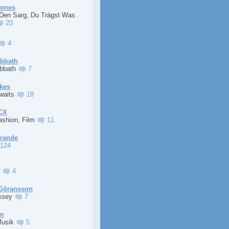
Jones
 Den Sarg, Du Trägst Was
20
4
abbath
abbath
7
kes
Awaits
18
XCX
ashion, Film
11
Grande
124
a
4
Göransson
ssey
7
im
Musik
5