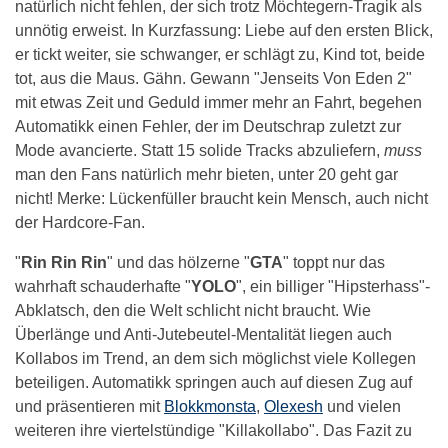
natürlich nicht fehlen, der sich trotz Möchtegern-Tragik als
unnötig erweist. In Kurzfassung: Liebe auf den ersten Blick,
er tickt weiter, sie schwanger, er schlägt zu, Kind tot, beide
tot, aus die Maus. Gähn. Gewann "Jenseits Von Eden 2"
mit etwas Zeit und Geduld immer mehr an Fahrt, begehen
Automatikk einen Fehler, der im Deutschrap zuletzt zur
Mode avancierte. Statt 15 solide Tracks abzuliefern,
muss
man den Fans natürlich mehr bieten, unter 20 geht gar
nicht! Merke: Lückenfüller braucht kein Mensch, auch nicht
der Hardcore-Fan.
"
Rin Rin Rin
" und das hölzerne "
GTA
" toppt nur das
wahrhaft schauderhafte "
YOLO
", ein billiger "Hipsterhass"-
Abklatsch, den die Welt schlicht nicht braucht. Wie
Überlänge und Anti-Jutebeutel-Mentalität liegen auch
Kollabos im Trend, an dem sich möglichst viele Kollegen
beteiligen. Automatikk springen auch auf diesen Zug auf
und präsentieren mit
Blokkmonsta
,
Olexesh
und vielen
weiteren ihre viertelstündige "Killakollabo". Das Fazit zu