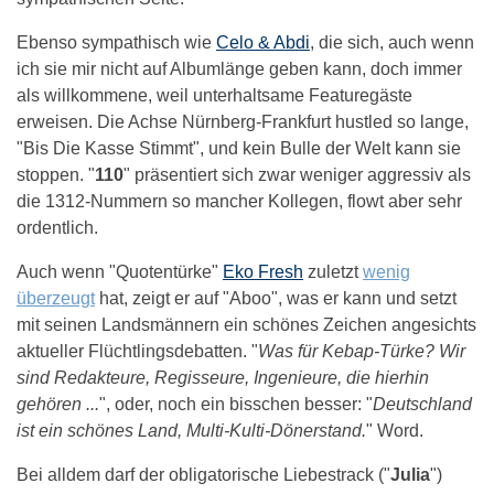
Ebenso sympathisch wie
Celo & Abdi
, die sich, auch wenn
ich sie mir nicht auf Albumlänge geben kann, doch immer
als willkommene, weil unterhaltsame Featuregäste
erweisen. Die Achse Nürnberg-Frankfurt hustled so lange,
"Bis Die Kasse Stimmt", und kein Bulle der Welt kann sie
stoppen. "
110
" präsentiert sich zwar weniger aggressiv als
die 1312-Nummern so mancher Kollegen, flowt aber sehr
ordentlich.
Auch wenn "Quotentürke"
Eko Fresh
zuletzt
wenig
überzeugt
hat, zeigt er auf "Aboo", was er kann und setzt
mit seinen Landsmännern ein schönes Zeichen angesichts
aktueller Flüchtlingsdebatten. "
Was für Kebap-Türke? Wir
sind Redakteure, Regisseure, Ingenieure, die hierhin
gehören ...
", oder, noch ein bisschen besser: "
Deutschland
ist ein schönes Land, Multi-Kulti-Dönerstand.
" Word.
Bei alldem darf der obligatorische Liebestrack ("
Julia
")