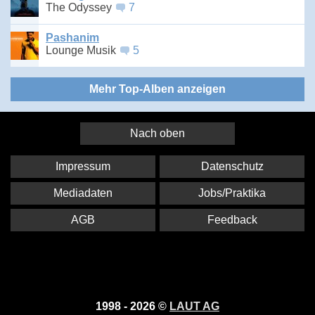
The Odyssey
7
Pashanim
Lounge Musik
5
Mehr Top-Alben anzeigen
Nach oben
Impressum
Datenschutz
Mediadaten
Jobs/Praktika
AGB
Feedback
1998 - 2026 ©
LAUT AG