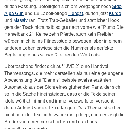
dritten Fassung. Beteiligten sich am Vorgänger noch
Sido
,
Alpa Gun
und Ex-Labelkollege
Hengzt
, dürfen jetzt
Kurdo
und
Massiv
ran. Trotz Trap-Geballer und stattlicher Hook
geht der Track nicht halb so gut nach vorne wie "Pump Die
Hantelbank 2": Keine zehn Pferde, auch kein Freibier
würden mich je ins Fitnessstudio bewegen, aber in einem
anderen Leben erwiese sich die Nummer als perfekte
Begleitung eines schweißtreibenden Workouts.
Überraschend findet sich auf "JVE 2" eine Handvoll
Themensongs, die mehr darstellen als nur eine gelungene
Abwechslung. Auf "Dennis" beispielsweise erzählen
Automatikk aus der Sicht eines glühenden Fans, der sich
so in die Sache hineinsteigert, dass er die Texte seiner
Idole wörtlich nimmt und immer verzweifelter versucht,
deren Aufmerksamkeit zu erlangen. Das Thema ist sicher
nicht neu, der Text nicht wahnsinnig deep, doch er zeigt die
Brüder von einer menschlichen und durchaus
sympathischen Seite.