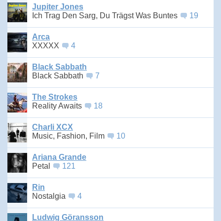
Jupiter Jones
Ich Trag Den Sarg, Du Trägst Was Buntes
19
Arca
XXXXX
4
Black Sabbath
Black Sabbath
7
The Strokes
Reality Awaits
18
Charli XCX
Music, Fashion, Film
10
Ariana Grande
Petal
121
Rin
Nostalgia
4
Ludwig Göransson