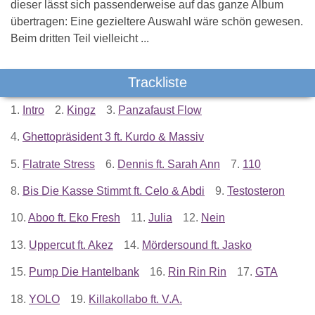
dieser lässt sich passenderweise auf das ganze Album
übertragen: Eine gezieltere Auswahl wäre schön gewesen.
Beim dritten Teil vielleicht ...
Trackliste
1.
Intro
2.
Kingz
3.
Panzafaust Flow
4.
Ghettopräsident 3 ft. Kurdo & Massiv
5.
Flatrate Stress
6.
Dennis ft. Sarah Ann
7.
110
8.
Bis Die Kasse Stimmt ft. Celo & Abdi
9.
Testosteron
10.
Aboo ft. Eko Fresh
11.
Julia
12.
Nein
13.
Uppercut ft. Akez
14.
Mördersound ft. Jasko
15.
Pump Die Hantelbank
16.
Rin Rin Rin
17.
GTA
18.
YOLO
19.
Killakollabo ft. V.A.