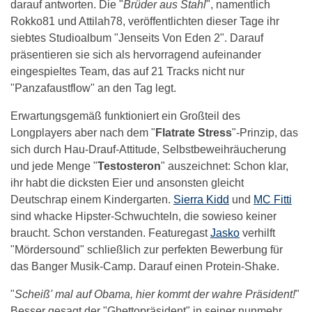
darauf antworten. Die "
Brüder aus Stahl
", namentlich
Rokko81 und Attilah78, veröffentlichten dieser Tage ihr
siebtes Studioalbum "Jenseits Von Eden 2". Darauf
präsentieren sie sich als hervorragend aufeinander
eingespieltes Team, das auf 21 Tracks nicht nur
"Panzafaustflow" an den Tag legt.
Erwartungsgemäß funktioniert ein Großteil des
Longplayers aber nach dem "
Flatrate Stress
"-Prinzip, das
sich durch Hau-Drauf-Attitude, Selbstbeweihräucherung
und jede Menge "
Testosteron
" auszeichnet: Schon klar,
ihr habt die dicksten Eier und ansonsten gleicht
Deutschrap einem Kindergarten.
Sierra Kidd
und
MC Fitti
sind whacke Hipster-Schwuchteln, die sowieso keiner
braucht. Schon verstanden. Featuregast
Jasko
verhilft
"Mördersound" schließlich zur perfekten Bewerbung für
das Banger Musik-Camp. Darauf einen Protein-Shake.
"
Scheiß' mal auf Obama, hier kommt der wahre Präsident!
"
Besser gesagt der "Ghettopräsident" in seiner nunmehr